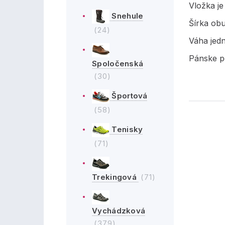
Vložka j
Snehule
Šírka obu
(24)
Váha jed
Pánske p
Spoločenská
(30)
Športová
(58)
Tenisky
(71)
Trekingová
(71)
Vychádzková
(379)