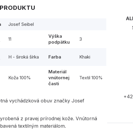
 PRODUKTU
AL
a
Josef Seibel
Výška
11
3
y
podpätku
H - široká šírka
Farba
Khaki
y
Materiál
l
Koža 100%
vnútornej
Textil 100%
časti
+42
etná vychádzková obuv značky Josef
vyrobená z pravej prírodnej kože. Vnútorná
ybavená textilným materiálom.