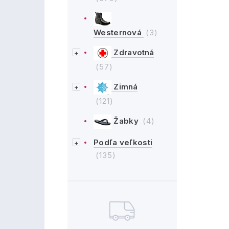
Westernová
(3)
Zdravotná
(57)
Zimná
(121)
Žabky
(4)
Podľa veľkosti
(135)