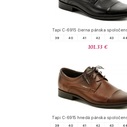
Tapi C-6915 čierna pánska spoločen
39
40
41
42
43
4
101.33 €
Tapi C-6915 hnedá pánska spoločen
39
40
41
42
43
4