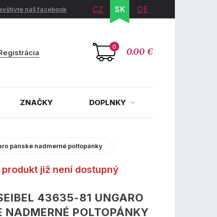
CZ
SK
DE
avštívte náš facebook
0
0.00 €
Registrácia
ZNAČKY
DOPLNKY
aro pánske nadmerné poltopánky
produkt již není dostupný
SEIBEL 43635-81 UNGARO
E NADMERNÉ POLTOPÁNKY