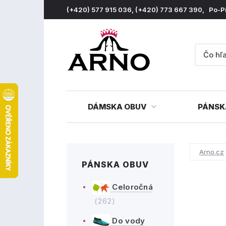
(+420) 577 915 036, (+420) 773 667 390, Po-P
DÁMSKA OBUV
PÁNSK
Arno.cz
PÁNSKA OBUV
Celoročná
(262)
Do vody