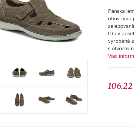
Pánska let
obuv typu 
zalepovaní
Obuv Josef 
vyrobená z
s otvormi n
Viac inform
106.22