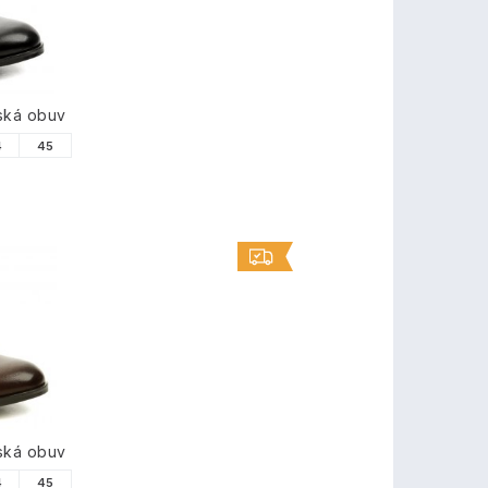
ská obuv
4
45
ská obuv
4
45