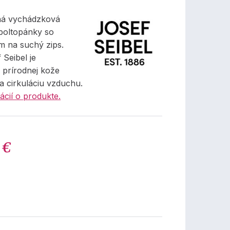
ná vychádzková
poltopánky so
m na suchý zips.
Seibel je
 prírodnej kože
a cirkuláciu vzduchu.
ácií o produkte.
 €