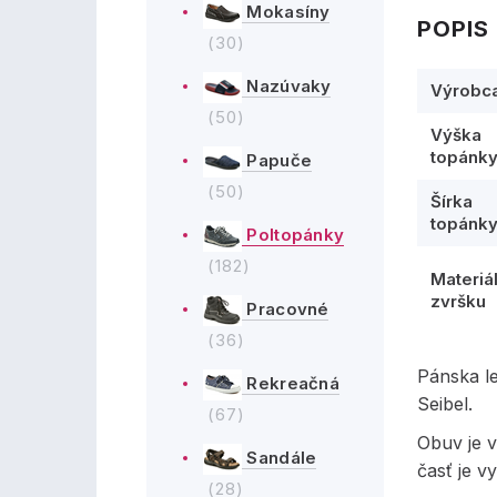
Mokasíny
POPIS
(30)
Nazúvaky
Výrobc
(50)
Výška
topánk
Papuče
(50)
Šírka
topánk
Poltopánky
(182)
Materiá
zvršku
Pracovné
(36)
Pánska l
Rekreačná
Seibel.
(67)
Obuv je 
Sandále
časť je v
(28)