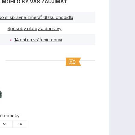
MOHLO BY VÁS ZAUJÍMAŤ
ko si správne zmerať dĺžku chodidla
Spôsoby platby a dopravy
14 dní na vrátenie obuvi
TY
oltopánky
53
54