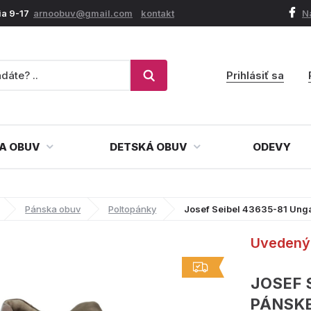
ia 9-17
arnoobuv@gmail.com
kontakt
N
Prihlásiť sa
A OBUV
DETSKÁ OBUV
ODEVY
Pánska obuv
Poltopánky
Josef Seibel 43635-81 Ung
Uvedený 
JOSEF 
PÁNSK