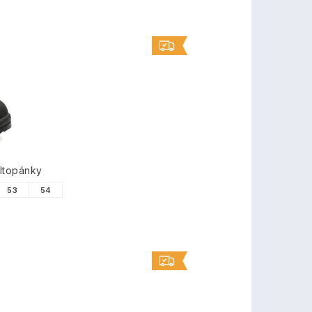
ltopánky
53
54