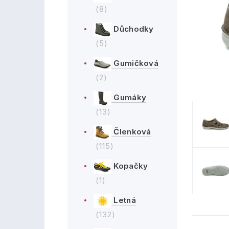
(8)
Důchodky
(5)
Gumičková
(2)
Gumáky
(13)
Členková
(115)
Kopačky
(1)
Letná
(132)