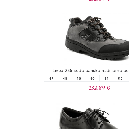
Livex 245 šedé pánske nadmerné po
47
48
49
50
51
52
132.89 €