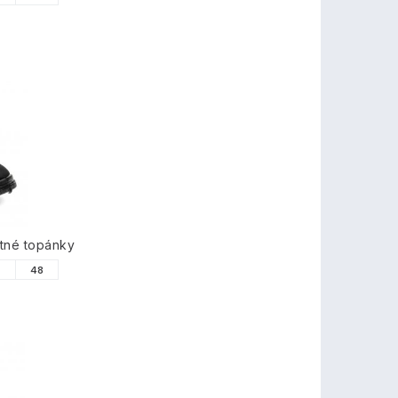
tné topánky
7
48