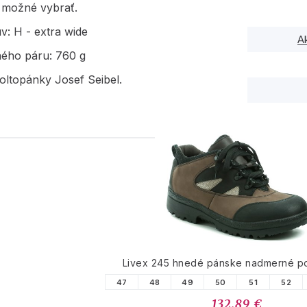
e možné vybrať.
v: H - extra wide
A
ného páru: 760 g
oltopánky Josef Seibel.
PODOBNÉ PRODUK
Livex 245 hnedé pánske nadmerné p
47
48
49
50
51
52
132.89 €