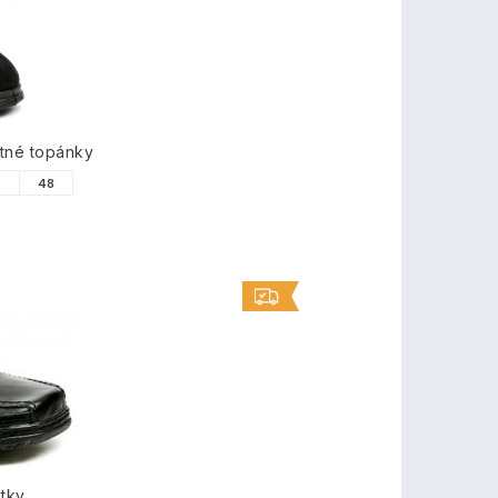
tné topánky
7
48
tky