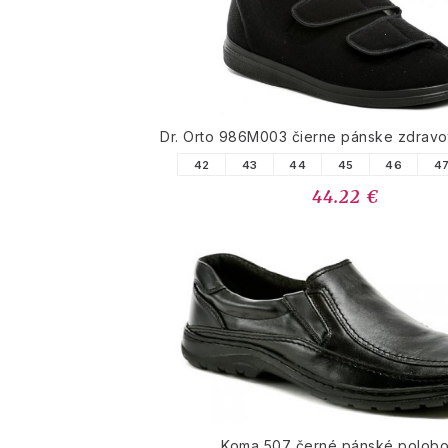
Dr. Orto 986M003 čierne pánske zdravo
42
43
44
45
46
4
44.22 €
Koma 507 černé pánské polobo