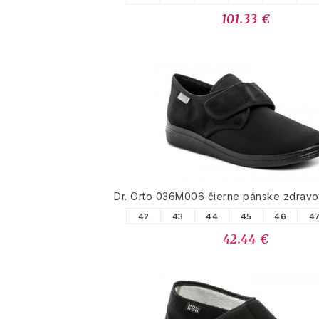
101.33 €
Dr. Orto 036M006 čierne pánske zdravo
42
43
44
45
46
4
42.44 €