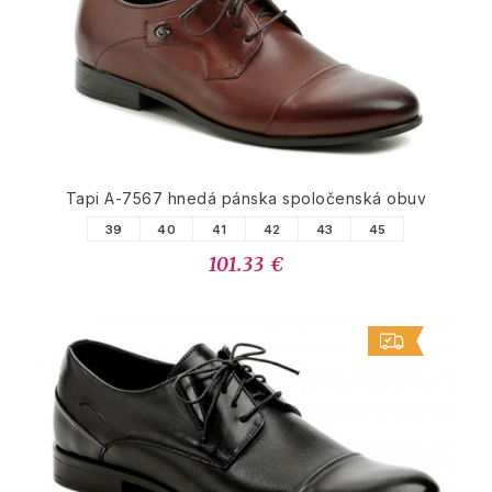
Tapi A-7567 hnedá pánska spoločenská obuv
39
40
41
42
43
45
101.33 €