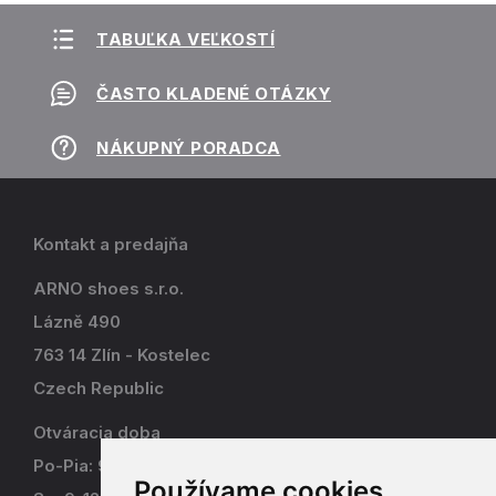
TABUĽKA VEĽKOSTÍ
ČASTO KLADENÉ OTÁZKY
NÁKUPNÝ PORADCA
Kontakt a predajňa
ARNO shoes s.r.o.
Lázně 490
763 14 Zlín - Kostelec
Czech Republic
Otváracia doba
Po-Pia: 9-17
Používame cookies