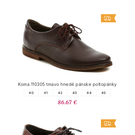
Koma 110305 tmavo hnedé pánske poltopánky
40
41
42
43
44
45
86.67 €