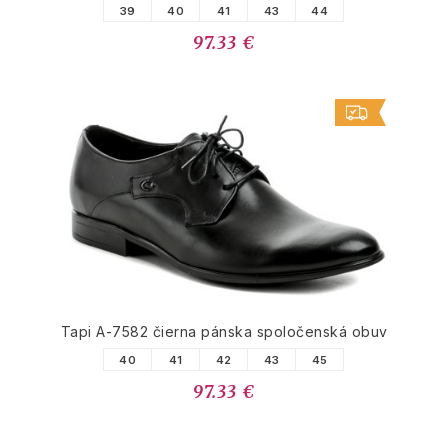
39
40
41
43
44
97.33 €
Tapi A-7582 čierna pánska spoločenská obuv
40
41
42
43
45
97.33 €