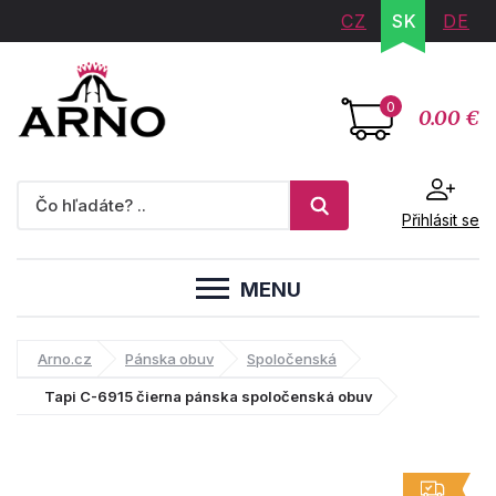
CZ
SK
DE
0
0.00 €
Přihlásit se
MENU
Arno.cz
Pánska obuv
Spoločenská
Tapi C-6915 čierna pánska spoločenská obuv