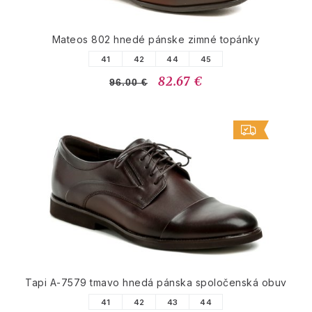
Mateos 802 hnedé pánske zimné topánky
41
42
44
45
82.67 €
96.00 €
Tapi A-7579 tmavo hnedá pánska spoločenská obuv
41
42
43
44