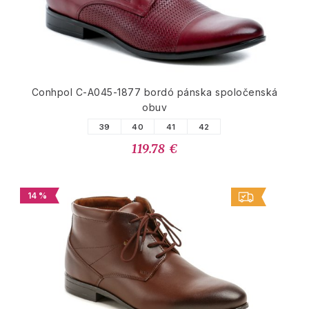
Conhpol C-A045-1877 bordó pánska spoločenská
obuv
39
40
41
42
119.78 €
14 %