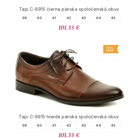
Tapi C-6915 čierna pánska spoločenská obuv
39
40
41
42
43
44
45
101.33 €
Tapi C-6915 hnedá pánska spoločenská obuv
39
40
41
42
43
44
45
101.33 €