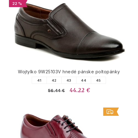
22 %
Wojtylko 9W25103V hnedé pánske poltopánky
41
42
43
44
45
44.22 €
56.44 €