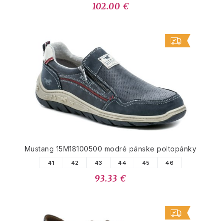
102.00 €
Mustang 15M18100500 modré pánske poltopánky
41
42
43
44
45
46
93.33 €