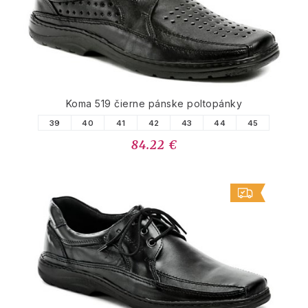
Koma 519 čierne pánske poltopánky
39
40
41
42
43
44
45
84.22 €