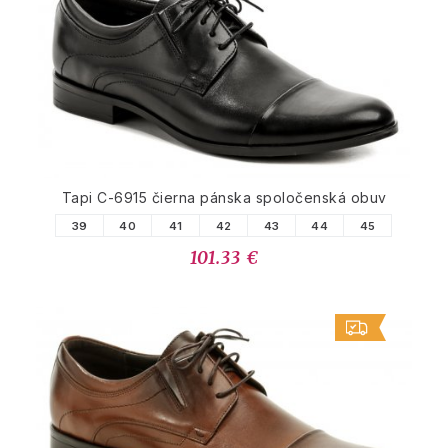
Tapi C-6915 čierna pánska spoločenská obuv
39
40
41
42
43
44
45
101.33 €