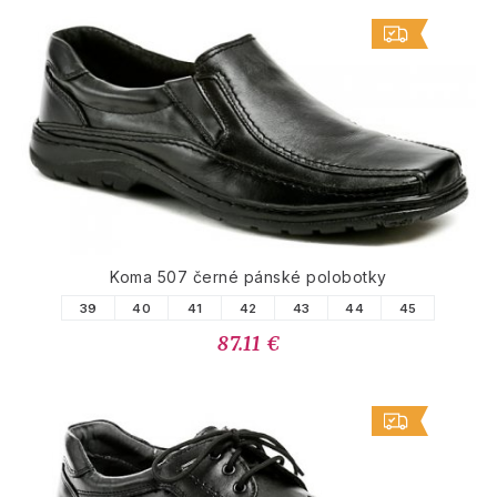
Koma 507 černé pánské polobotky
39
40
41
42
43
44
45
87.11 €