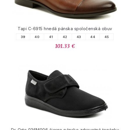
Tapi C-6915 hnedá pánska spoločenská obuv
39
40
41
42
43
44
45
101.33 €
Dr. Orto 036M006 čierne pánske zdravotné topánky