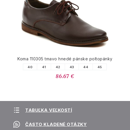
Koma 110305 tmavo hnedé pánske poltopánky
40
41
42
43
44
45
86.67 €
TABUĽKA VEĽKOSTÍ
ČASTO KLADENÉ OTÁZKY