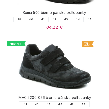
Koma 500 čierne pánske poltopánky
39
40
41
42
43
44
45
84.22 €
Novinka
IMAC 5200-026 čierne pánske poltopánky
41
42
43
44
45
46