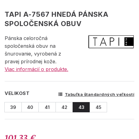
TAPI A-7567 HNEDÁ PÁNSKA
SPOLOČENSKÁ OBUV
Pánska celoročná
spoločenská obuv na
šnurovanie, vyrobená z
pravej prírodnej kože.
Viac informácií o produkte.
VELIKOST
Tabuľka štandardných veľkostí
39
40
41
42
43
45
101.33 €