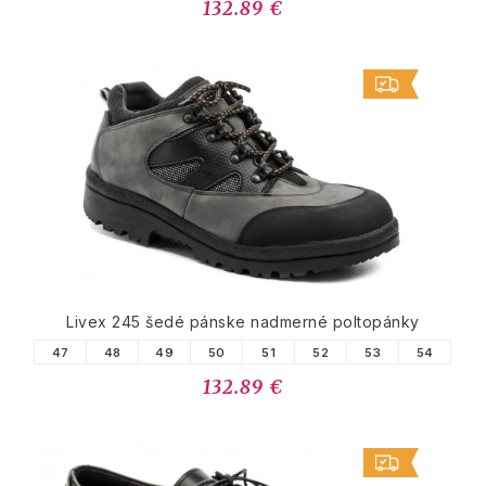
132.89 €
Livex 245 šedé pánske nadmerné poltopánky
47
48
49
50
51
52
53
54
132.89 €