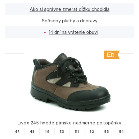
Ako si správne zmerať dĺžku chodidla
Spôsoby platby a dopravy
14 dní na vrátenie obuvi
PODOBNÉ PRODUKTY
Livex 245 hnedé pánske nadmerné poltopánky
47
48
49
50
51
52
53
54