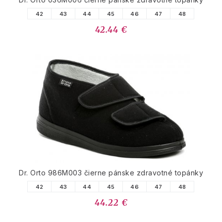
42
43
44
45
46
47
48
42.44 €
Dr. Orto 986M003 čierne pánske zdravotné topánky
42
43
44
45
46
47
48
44.22 €