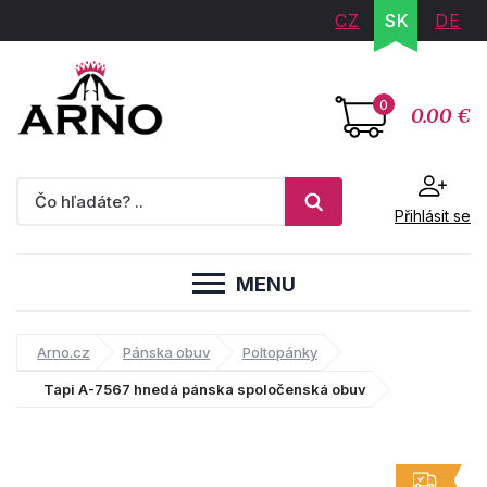
CZ
SK
DE
0
0.00 €
Přihlásit se
MENU
Arno.cz
Pánska obuv
Poltopánky
Tapi A-7567 hnedá pánska spoločenská obuv