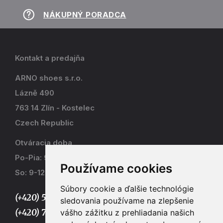
NÁKUPNÝ PORADCA
Kontakt a predajňa
ARNO shoes s.r.o.
Lázně 490
763 14 Zlín - Kostelec
Czech Republic
Otváracia doba
Po-Pia: 9-17
Používame cookies
So: 9-12
Súbory cookie a ďalšie technológie
(+420) 577 915 036,
sledovania používame na zlepšenie
(+420) 773 667 390
vášho zážitku z prehliadania našich