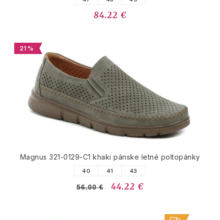
84.22 €
21 %
Magnus 321-0129-C1 khaki pánske letné poltopánky
40
41
43
44.22 €
56.00 €