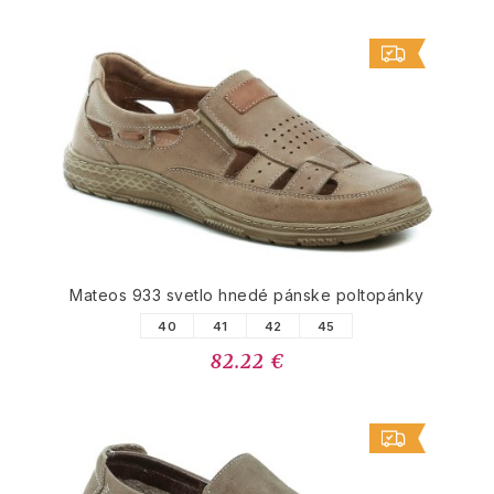
Mateos 933 svetlo hnedé pánske poltopánky
40
41
42
45
82.22 €