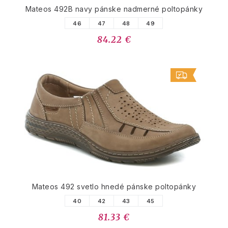
Mateos 492B navy pánske nadmerné poltopánky
46
47
48
49
84.22 €
Mateos 492 svetlo hnedé pánske poltopánky
40
42
43
45
81.33 €