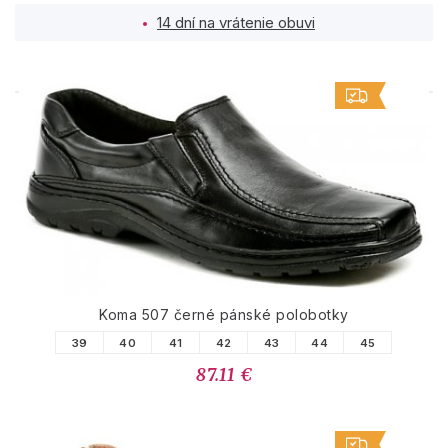
14 dní na vrátenie obuvi
PODOBNÉ PRODUKTY
Koma 507 černé pánské polobotky
39
40
41
42
43
44
45
87.11 €