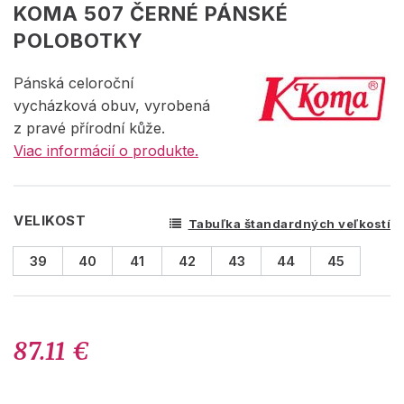
KOMA 507 ČERNÉ PÁNSKÉ
POLOBOTKY
Pánská celoroční
vycházková obuv, vyrobená
z pravé přírodní kůže.
Viac informácií o produkte.
VELIKOST
Tabuľka štandardných veľkostí
39
40
41
42
43
44
45
87.11 €