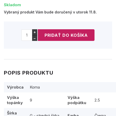
Skladom
Vybraný produkt Vám bude doručený v utorok 11.8.
+
−
POPIS PRODUKTU
Výrobca
Koma
Výška
Výška
9
2.5
topánky
podpätku
Šírka
G - stredná šírka
Farba
Čierna