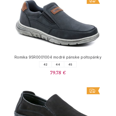
Romika 95R0001004 modré pánske poltopánky
42
44
45
79.78 €