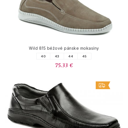
Wild 815 béžové pánske mokasíny
40
43
44
45
75.33 €