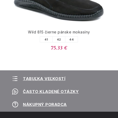
Wild 815 čierne pánske mokasíny
41
42
44
75.33 €
TABUĽKA VEĽKOSTÍ
ČASTO KLADENÉ OTÁZKY
NÁKUPNÝ PORADCA