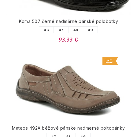
Koma 507 černé nadměrné pánské polobotky
46
47
48
49
93.33 €
Mateos 492A béžové pánske nadmerné poltopánky
47
48
49