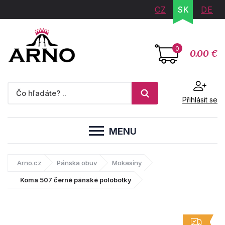
CZ
SK
DE
0
0.00 €
Přihlásit se
MENU
Arno.cz
Pánska obuv
Mokasíny
Koma 507 černé pánské polobotky