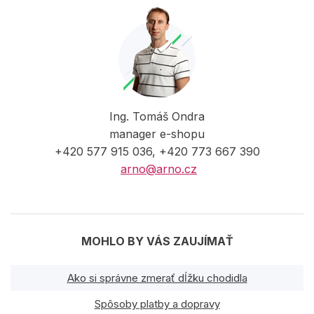
Ing. Tomáš Ondra
manager e-shopu
+420 577 915 036, +420 773 667 390
arno@arno.cz
MOHLO BY VÁS ZAUJÍMAŤ
Ako si správne zmerať dĺžku chodidla
Spôsoby platby a dopravy