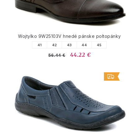
Wojtylko 9W25103V hnedé pánske poltopánky
41
42
43
44
45
44.22 €
56.44 €