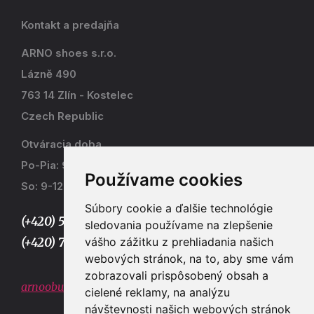
Kontakt a predajňa
ARNO shoes s.r.o.
Lázně 490
763 14 Zlín - Kostelec
Czech Republic
Otváracia doba
Po-Pia: 9-17
Používame cookies
So: 9-12
Súbory cookie a ďalšie technológie
(+420) 577 915 036,
sledovania používame na zlepšenie
vášho zážitku z prehliadania našich
(+420) 773 667 390
webových stránok, na to, aby sme vám
zobrazovali prispôsobený obsah a
arnoobuv@gmail.com
cielené reklamy, na analýzu
návštevnosti našich webových stránok