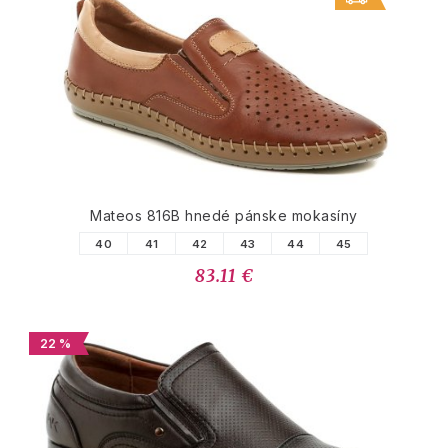
Mateos 816B hnedé pánske mokasíny
40
41
42
43
44
45
83.11 €
22 %