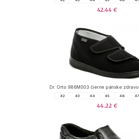
42
43
44
45
46
4
42.44 €
Dr. Orto 986M003 čierne pánske zdravo
42
43
44
45
46
4
44.22 €