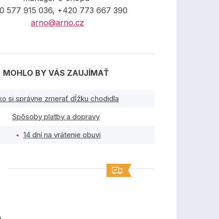
0 577 915 036, +420 773 667 390
arno@arno.cz
MOHLO BY VÁS ZAUJÍMAŤ
ko si správne zmerať dĺžku chodidla
Spôsoby platby a dopravy
14 dní na vrátenie obuvi
TY