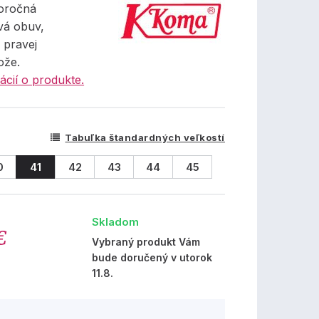
oročná
vá obuv,
 pravej
ože.
ácií o produkte.
Tabuľka štandardných veľkostí
0
41
42
43
44
45
Skladom
€
Vybraný produkt Vám
bude doručený v utorok
11.8.