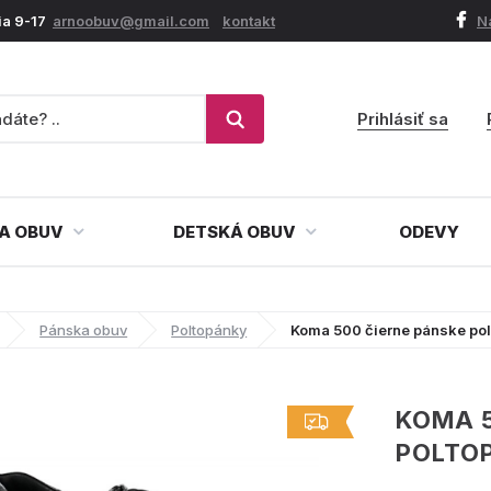
ia 9-17
arnoobuv@gmail.com
kontakt
N
Prihlásiť sa
A OBUV
DETSKÁ OBUV
ODEVY
Pánska obuv
Poltopánky
Koma 500 čierne pánske po
KOMA 5
POLTO