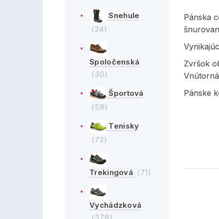
Snehule
Pánska c
(24)
šnurovan
Vynikajúc
Spoločenská
Zvršok ob
(30)
Vnútorná 
Pánske k
Športová
(58)
Tenisky
(72)
Trekingová
(71)
Vychádzková
(378)