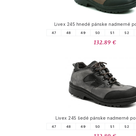
Livex 245 hnedé pánske nadmerné p
47
48
49
50
51
52
132.89 €
Livex 245 šedé pánske nadmerné po
47
48
49
50
51
52