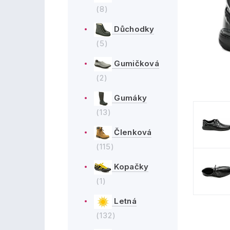
(8)
Důchodky
(5)
Gumičková
(2)
Gumáky
(13)
Členková
(115)
Kopačky
(1)
Letná
(132)