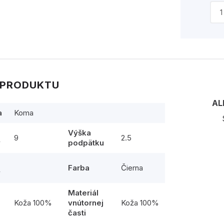
 PRODUKTU
AL
a
Koma
Výška
9
2.5
y
podpätku
Farba
Čierna
y
Materiál
l
Koža 100%
vnútornej
Koža 100%
časti