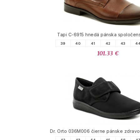
Tapi C-6915 hnedá pánska spoločen
39
40
41
42
43
4
101.33 €
Dr. Orto 036M006 čierne pánske zdravo