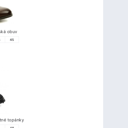
ská obuv
4
45
tné topánky