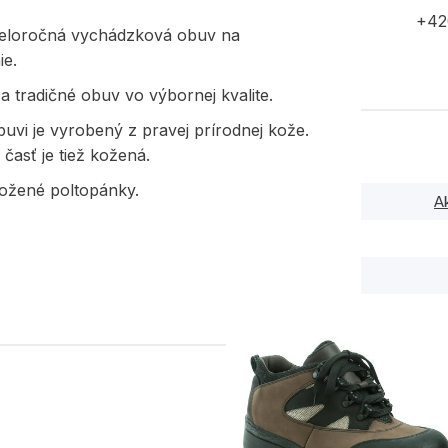
+42
eloročná vychádzková obuv na
ie.
a tradičné obuv vo výbornej kvalite.
uvi je vyrobený z pravej prírodnej kože.
časť je tiež kožená.
ožené poltopánky.
A
PODOBNÉ PRODUK