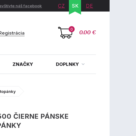
CZ
SK
DE
avštívte náš facebook
0
0.00 €
Registrácia
ZNAČKY
DOPLNKY
ltopánky
00 ČIERNE PÁNSKE
PÁNKY