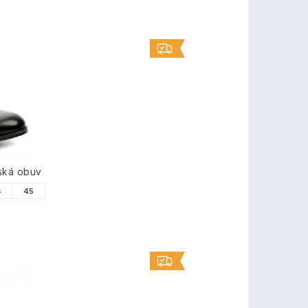
ská obuv
4
45