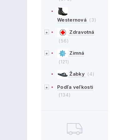
Westernová
(3)
Zdravotná
(56)
Zimná
(121)
Žabky
(4)
Podľa veľkosti
(134)