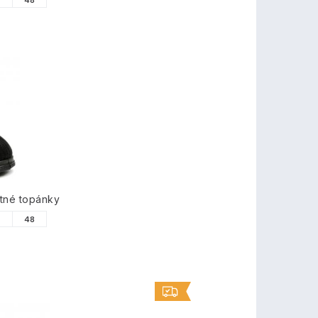
7
48
tné topánky
7
48