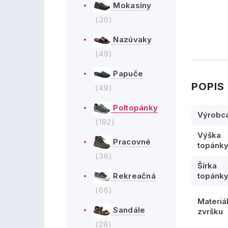
Mokasíny
(30)
Nazúvaky
(49)
Papuče
POPIS
(49)
Poltopánky
Výrobc
(182)
Výška
Pracovné
topánk
(36)
Šírka
topánk
Rekreačná
(66)
Materiá
Sandále
zvršku
(28)