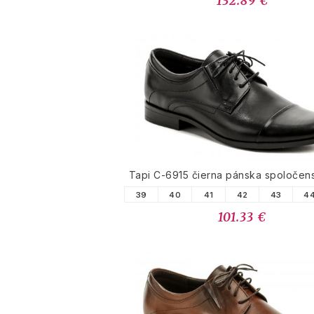
132.89 €
Tapi C-6915 čierna pánska spoločen
39
40
41
42
43
4
101.33 €