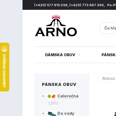
(+420) 577 915 036, (+420) 773 667 390, Po-P
DÁMSKA OBUV
PÁNSK
Arno.cz
PÁNSKA OBUV
Celoročná
(261)
Do vody