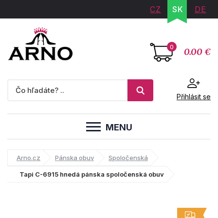
CZ
SK
DE
0
0.00 €
Přihlásit se
MENU
Arno.cz
Pánska obuv
Spoločenská
Tapi C-6915 hnedá pánska spoločenská obuv