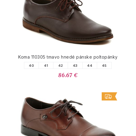
Koma 110305 tmavo hnedé pánske poltopánky
40
41
42
43
44
45
86.67 €