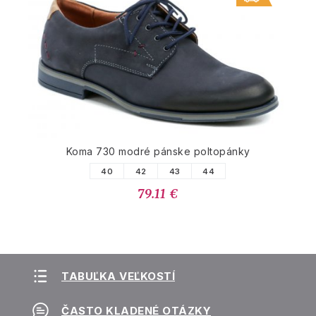
Koma 730 modré pánske poltopánky
40
42
43
44
79.11 €
TABUĽKA VEĽKOSTÍ
ČASTO KLADENÉ OTÁZKY