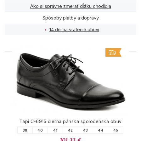
Ako si správne zmerať dĺžku chodidla
Spôsoby platby a dopravy
14 dní na vrátenie obuvi
PODOBNÉ PRODUKTY
Tapi C-6915 čierna pánska spoločenská obuv
39
40
41
42
43
44
45
101.33 €