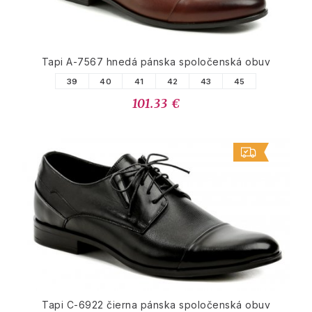
Tapi A-7567 hnedá pánska spoločenská obuv
39
40
41
42
43
45
101.33 €
Tapi C-6922 čierna pánska spoločenská obuv