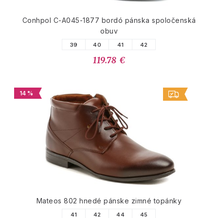
Conhpol C-A045-1877 bordó pánska spoločenská
obuv
39
40
41
42
119.78 €
14 %
Mateos 802 hnedé pánske zimné topánky
41
42
44
45