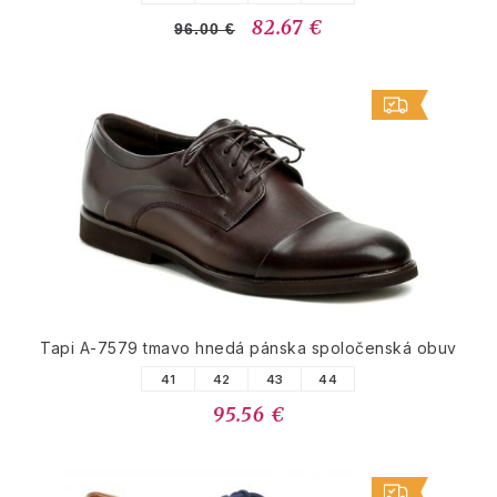
82.67 €
96.00 €
Tapi A-7579 tmavo hnedá pánska spoločenská obuv
41
42
43
44
95.56 €