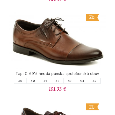
Tapi C-6915 hnedá pánska spoločenská obuv
39
40
41
42
43
44
45
101.33 €