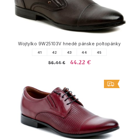
Wojtylko 9W25103V hnedé pánske poltopánky
41
42
43
44
45
44.22 €
56.44 €