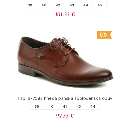
39
40
42
43
44
45
101.33 €
Tapi B-7582 hnedá pánska spoločenská obuv
39
40
41
43
44
97.33 €