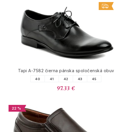
Tapi A-7582 čierna pánska spoločenská obuv
40
41
42
43
45
97.33 €
22 %