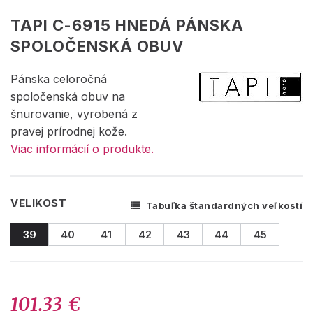
TAPI C-6915 HNEDÁ PÁNSKA
SPOLOČENSKÁ OBUV
Pánska celoročná
spoločenská obuv na
šnurovanie, vyrobená z
pravej prírodnej kože.
Viac informácií o produkte.
VELIKOST
Tabuľka štandardných veľkostí
39
40
41
42
43
44
45
101.33 €