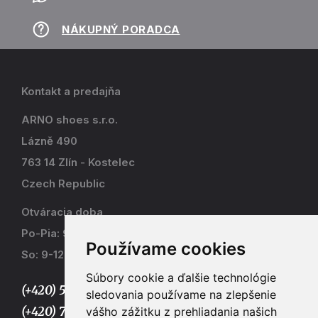
NÁKUPNÝ PORADCA
Kontakt a predajňa
ARNO shoes s.r.o.
Lázně 490
763 14 Zlín - Kostelec
Czech Republic
Otváracia doba
Po-Pia: 9-17
Používame cookies
So: 9-12
Súbory cookie a ďalšie technológie
(+420) 577 915 036,
sledovania používame na zlepšenie
(+420) 773 667 390
vášho zážitku z prehliadania našich