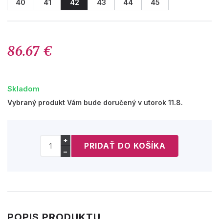
40
41
42
43
44
45
86.67 €
Skladom
Vybraný produkt Vám bude doručený v utorok 11.8.
+
−
POPIS PRODUKTU