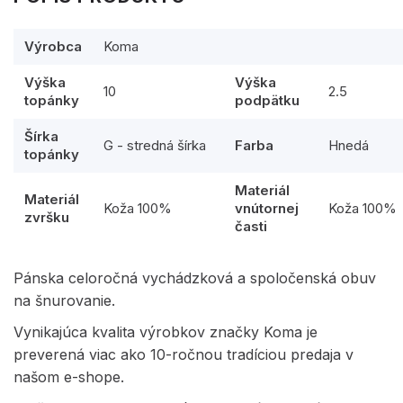
Výrobca
Koma
Výška
Výška
10
2.5
topánky
podpätku
Šírka
G - stredná šírka
Farba
Hnedá
topánky
Materiál
Materiál
Koža 100%
vnútornej
Koža 100%
zvršku
časti
Pánska celoročná vychádzková a spoločenská obuv
na šnurovanie.
Vynikajúca kvalita výrobkov značky Koma je
preverená viac ako 10-ročnou tradíciou predaja v
našom e-shope.