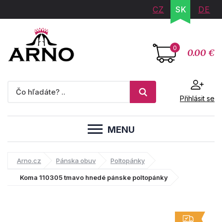
CZ
SK
DE
0
0.00 €
Přihlásit se
MENU
Arno.cz
Pánska obuv
Poltopánky
Koma 110305 tmavo hnedé pánske poltopánky