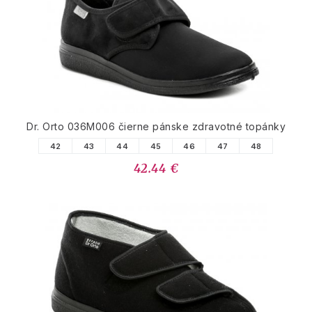
Dr. Orto 036M006 čierne pánske zdravotné topánky
42
43
44
45
46
47
48
42.44 €