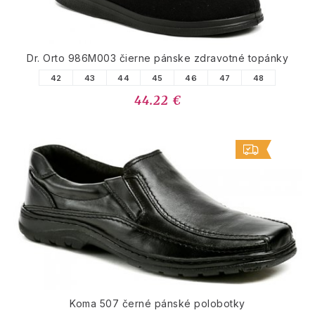
Dr. Orto 986M003 čierne pánske zdravotné topánky
42
43
44
45
46
47
48
44.22 €
Koma 507 černé pánské polobotky