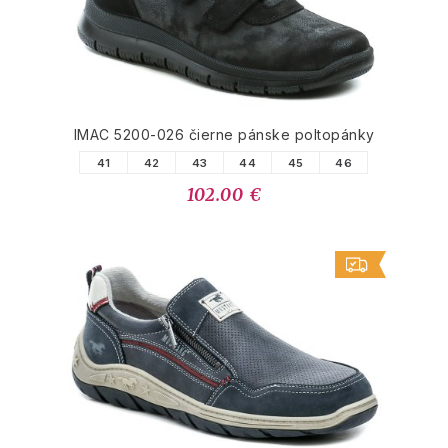
IMAC 5200-026 čierne pánske poltopánky
41
42
43
44
45
46
102.00 €