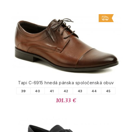
Tapi C-6915 hnedá pánska spoločenská obuv
39
40
41
42
43
44
45
101.33 €