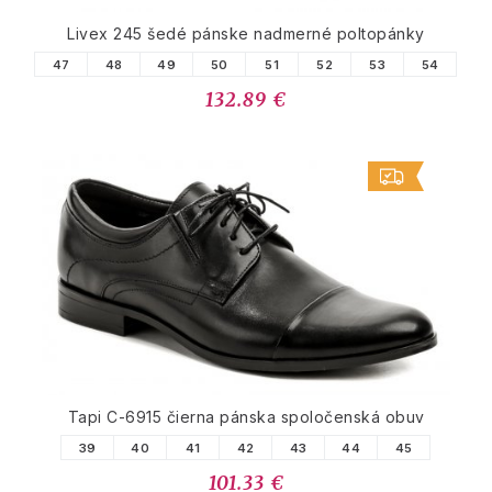
Livex 245 šedé pánske nadmerné poltopánky
47
48
49
50
51
52
53
54
132.89 €
Tapi C-6915 čierna pánska spoločenská obuv
39
40
41
42
43
44
45
101.33 €