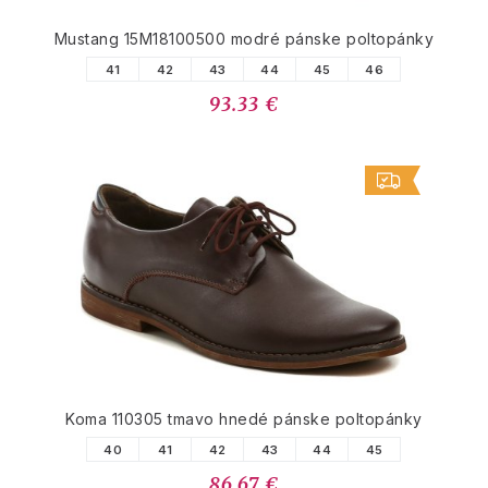
Mustang 15M18100500 modré pánske poltopánky
41
42
43
44
45
46
93.33 €
Koma 110305 tmavo hnedé pánske poltopánky
40
41
42
43
44
45
86.67 €