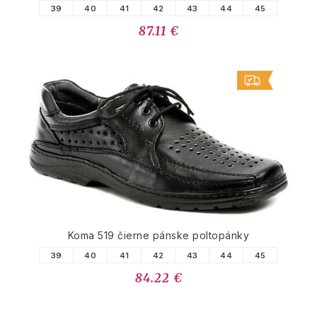
39
40
41
42
43
44
45
87.11 €
Koma 519 čierne pánske poltopánky
39
40
41
42
43
44
45
84.22 €