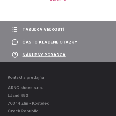
TABUĽKA VEĽKOSTÍ
ČASTO KLADENÉ OTÁZKY
NÁKUPNÝ PORADCA
Kontakt a predajňa
ARNO shoes s.r.o.
Lázně 490
763 14 Zlín - Kostelec
Czech Republic