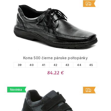
Koma 500 čierne pánske poltopánky
39
40
41
42
43
44
45
84.22 €
Novinka