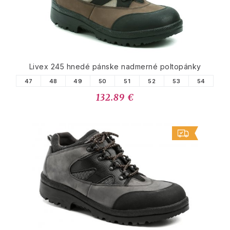
Livex 245 hnedé pánske nadmerné poltopánky
47
48
49
50
51
52
53
54
132.89 €