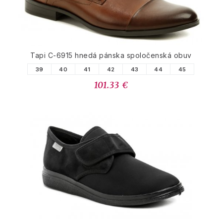
Tapi C-6915 hnedá pánska spoločenská obuv
39
40
41
42
43
44
45
101.33 €