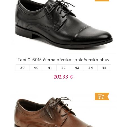
Tapi C-6915 čierna pánska spoločenská obuv
39
40
41
42
43
44
45
101.33 €