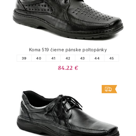
Koma 519 čierne pánske poltopánky
39
40
41
42
43
44
45
84.22 €