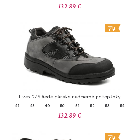
132.89 €
Livex 245 šedé pánske nadmerné poltopánky
47
48
49
50
51
52
53
54
132.89 €