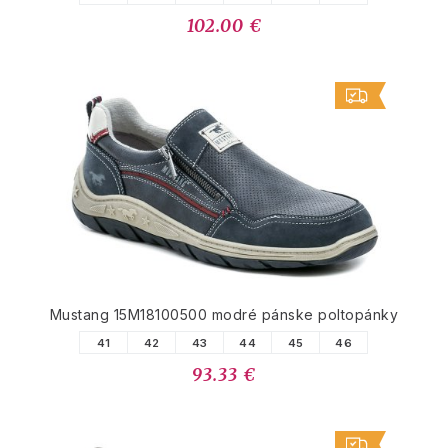
102.00 €
Mustang 15M18100500 modré pánske poltopánky
41
42
43
44
45
46
93.33 €