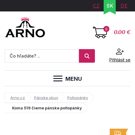
CZ
SK
DE
0
0.00 €
Přihlásit se
MENU
Arno.cz
Pánska obuv
Poltopánky
Koma 519 čierne pánske poltopánky