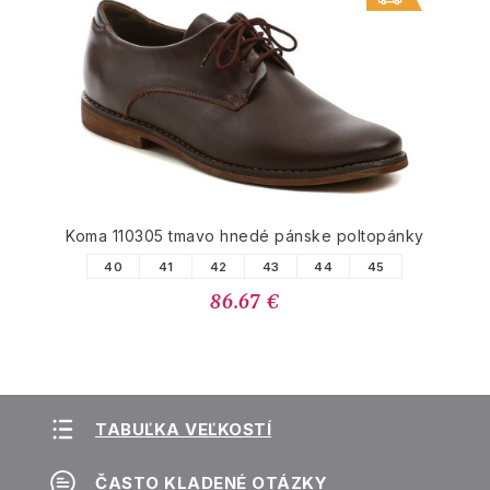
Koma 110305 tmavo hnedé pánske poltopánky
40
41
42
43
44
45
86.67 €
TABUĽKA VEĽKOSTÍ
ČASTO KLADENÉ OTÁZKY