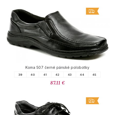
Koma 507 černé pánské polobotky
39
40
41
42
43
44
45
87.11 €