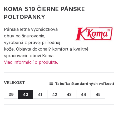
KOMA 519 ČIERNE PÁNSKE
POLTOPÁNKY
Pánska letná vychádzková
obuv na šnurovanie,
vyrobená z pravej prírodnej
kože. Objavte dokonalý komfort a kvalitné
spracovanie obuvi Koma.
Viac informácií o produkte.
VELIKOST
Tabuľka štandardných veľkostí
39
40
41
42
43
44
45