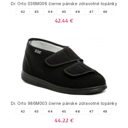
Dr. Orto 036M006 čierne pánske zdravotné topánky
42
43
44
45
46
47
48
42.44 €
Dr. Orto 986M003 čierne pánske zdravotné topánky
42
43
44
45
46
47
48
44.22 €