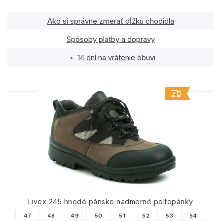
Ako si správne zmerať dĺžku chodidla
Spôsoby platby a dopravy
14 dní na vrátenie obuvi
PODOBNÉ PRODUKTY
Livex 245 hnedé pánske nadmerné poltopánky
47
48
49
50
51
52
53
54