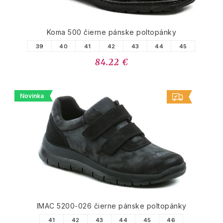
Koma 500 čierne pánske poltopánky
39
40
41
42
43
44
45
84.22 €
Novinka
IMAC 5200-026 čierne pánske poltopánky
41
42
43
44
45
46