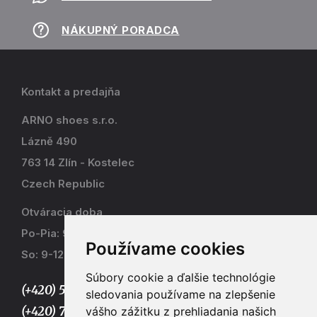
NÁKUPNÝ PORADCA
Kontakt a predajňa
ARNO shoes s.r.o.
Lázně 490
763 14 Zlín - Kostelec
Czech Republic
Otváracia doba
Po-Pia: 9-17
Používame cookies
So: 9-12
Súbory cookie a ďalšie technológie
(+420) 577 915 036,
sledovania používame na zlepšenie
(+420) 773 667 390
vášho zážitku z prehliadania našich