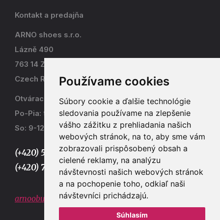
Kontakt a predajňa
ARNO shoes s.r.o.
Lázně 490
763 14 Zlín - Kostelec
Používame cookies
Czech Republic
Otváracia doba
Súbory cookie a ďalšie technológie
sledovania používame na zlepšenie
Po-Pia: 9-17
vášho zážitku z prehliadania našich
So: 9-12
webových stránok, na to, aby sme vám
zobrazovali prispôsobený obsah a
(+420) 577 915 036,
cielené reklamy, na analýzu
(+420) 773 667 390
návštevnosti našich webových stránok
a na pochopenie toho, odkiaľ naši
návštevníci prichádzajú.
arnoobuv@gmail.com
Súhlasím