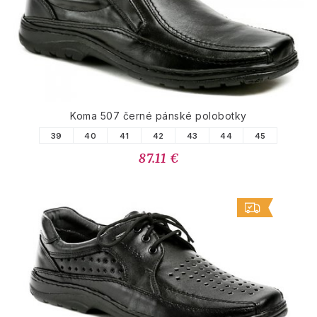
Koma 507 černé pánské polobotky
39
40
41
42
43
44
45
87.11 €