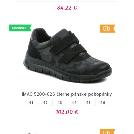
84.22 €
Novinka
IMAC 5200-026 čierne pánske poltopánky
41
42
43
44
45
46
102.00 €