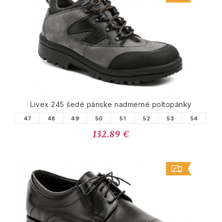
Livex 245 šedé pánske nadmerné poltopánky
47
48
49
50
51
52
53
54
132.89 €