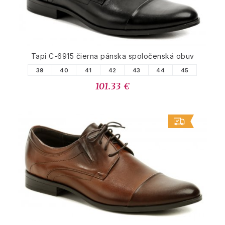
Tapi C-6915 čierna pánska spoločenská obuv
39
40
41
42
43
44
45
101.33 €