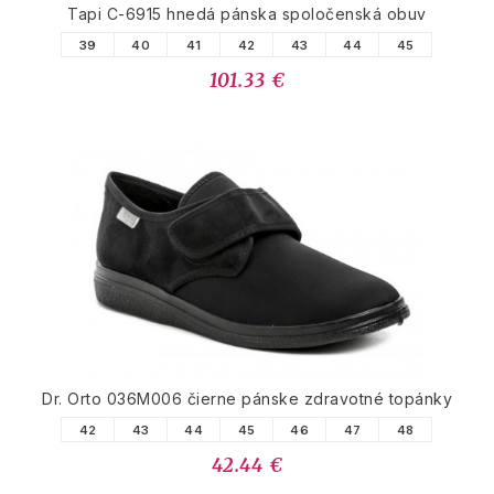
Tapi C-6915 hnedá pánska spoločenská obuv
39
40
41
42
43
44
45
101.33 €
Dr. Orto 036M006 čierne pánske zdravotné topánky
42
43
44
45
46
47
48
42.44 €