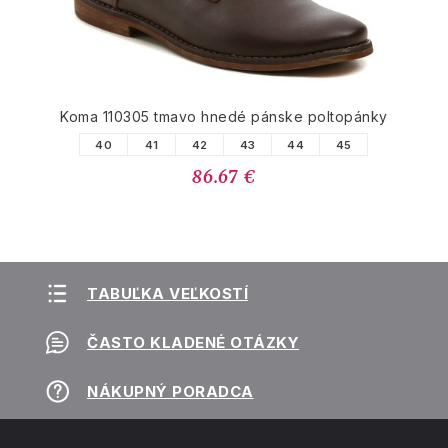
Koma 110305 tmavo hnedé pánske poltopánky
40
41
42
43
44
45
86.67 €
TABUĽKA VEĽKOSTÍ
ČASTO KLADENÉ OTÁZKY
NÁKUPNÝ PORADCA