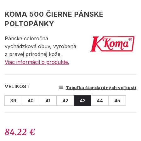
KOMA 500 ČIERNE PÁNSKE
POLTOPÁNKY
Pánska celoročná
vychádzková obuv, vyrobená
z pravej prírodnej kože.
Viac informácií o produkte.
VELIKOST
Tabuľka štandardných veľkostí
39
40
41
42
43
44
45
84.22 €