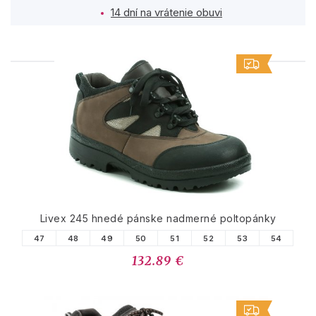
14 dní na vrátenie obuvi
PODOBNÉ PRODUKTY
Livex 245 hnedé pánske nadmerné poltopánky
47
48
49
50
51
52
53
54
132.89 €