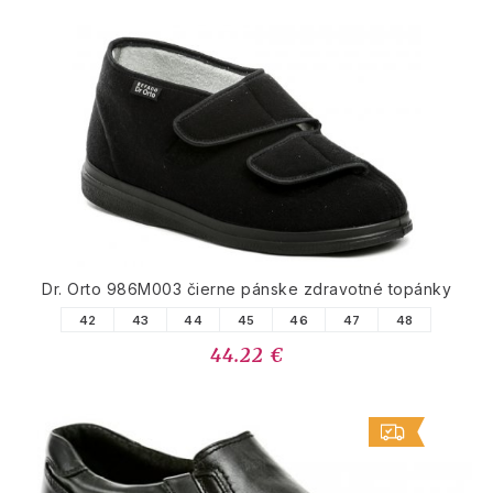
Dr. Orto 986M003 čierne pánske zdravotné topánky
42
43
44
45
46
47
48
44.22 €