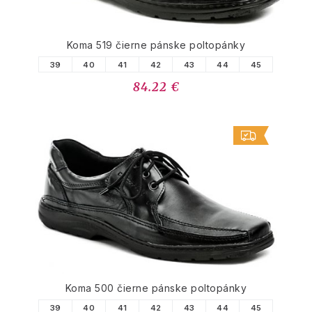
Koma 519 čierne pánske poltopánky
39
40
41
42
43
44
45
84.22 €
Koma 500 čierne pánske poltopánky
39
40
41
42
43
44
45