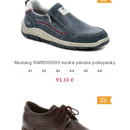
Mustang 15M18100500 modré pánske poltopánky
41
42
43
44
45
46
93.33 €