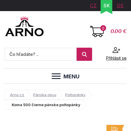
CZ
SK
DE
0
0.00 €
Přihlásit se
MENU
Arno.cz
Pánska obuv
Poltopánky
Koma 500 čierne pánske poltopánky