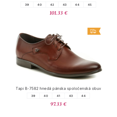
39
40
42
43
44
45
101.33 €
Tapi B-7582 hnedá pánska spoločenská obuv
39
40
41
43
44
97.33 €