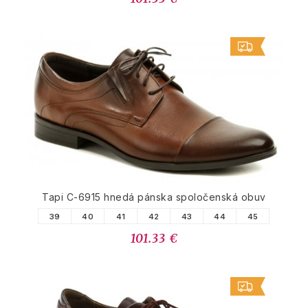
Tapi C-6915 hnedá pánska spoločenská obuv
39
40
41
42
43
44
45
101.33 €