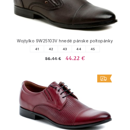
Wojtylko 9W25103V hnedé pánske poltopánky
41
42
43
44
45
44.22 €
56.44 €