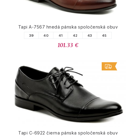
Tapi A-7567 hnedá pánska spoločenská obuv
39
40
41
42
43
45
101.33 €
Tapi C-6922 čierna pánska spoločenská obuv