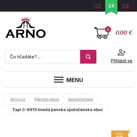
CZ
SK
DE
0
0.00 €
Přihlásit se
MENU
Arno.cz
Pánska obuv
Spoločenská
Tapi C-6915 hnedá pánska spoločenská obuv