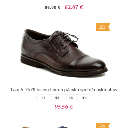
82.67 €
96.00 €
Tapi A-7579 tmavo hnedá pánska spoločenská obuv
41
42
43
44
95.56 €