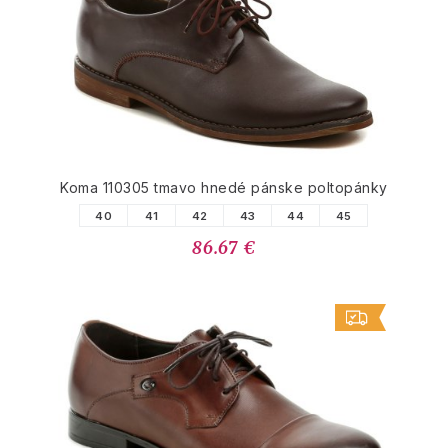
Koma 110305 tmavo hnedé pánske poltopánky
40
41
42
43
44
45
86.67 €