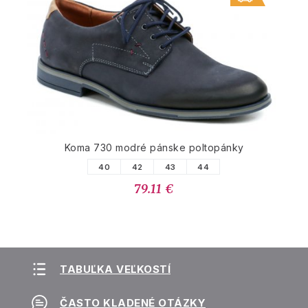
Koma 730 modré pánske poltopánky
40
42
43
44
79.11 €
TABUĽKA VEĽKOSTÍ
ČASTO KLADENÉ OTÁZKY