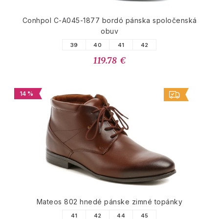
Conhpol C-A045-1877 bordó pánska spoločenská
obuv
39
40
41
42
119.78 €
14 %
Mateos 802 hnedé pánske zimné topánky
41
42
44
45