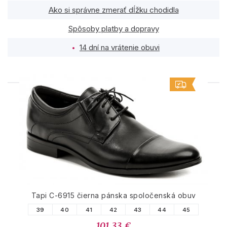
Ako si správne zmerať dĺžku chodidla
Spôsoby platby a dopravy
14 dní na vrátenie obuvi
PODOBNÉ PRODUKTY
Tapi C-6915 čierna pánska spoločenská obuv
39
40
41
42
43
44
45
101.33 €