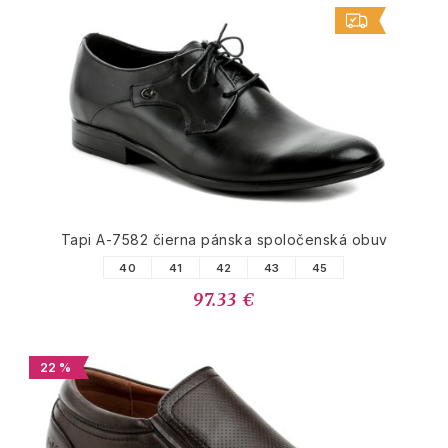
Tapi A-7582 čierna pánska spoločenská obuv
40
41
42
43
45
97.33 €
22 %