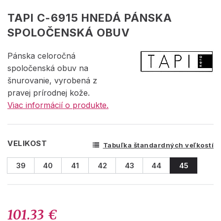
TAPI C-6915 HNEDÁ PÁNSKA
SPOLOČENSKÁ OBUV
Pánska celoročná
spoločenská obuv na
šnurovanie, vyrobená z
pravej prírodnej kože.
Viac informácií o produkte.
VELIKOST
Tabuľka štandardných veľkostí
39
40
41
42
43
44
45
101.33 €