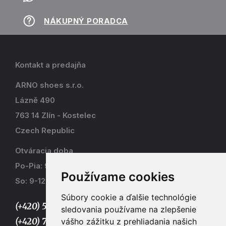
NÁKUPNÝ PORADCA
Kontakt a predajňa
ARNO shoes s.r.o.
Lázně 490
763 14 Zlín - Kostelec
Czech Republic
Otváracia doba
Po-Pia: 9-17
Používame cookies
So: 9-12
Súbory cookie a ďalšie technológie
(+420) 577 915 036,
sledovania používame na zlepšenie
(+420) 773 667 390
vášho zážitku z prehliadania našich