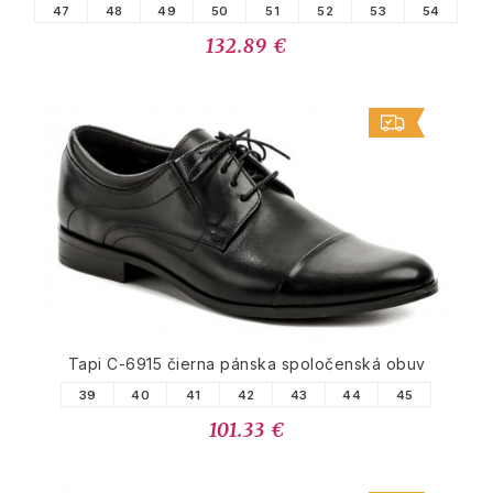
47
48
49
50
51
52
53
54
132.89 €
Tapi C-6915 čierna pánska spoločenská obuv
39
40
41
42
43
44
45
101.33 €