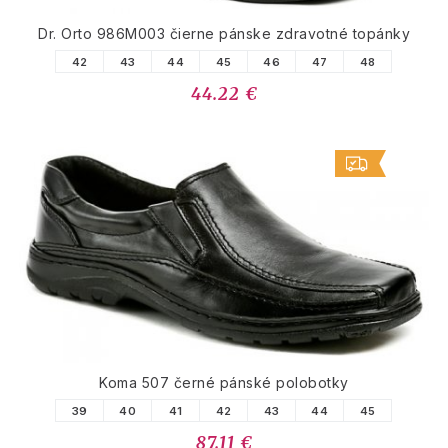
Dr. Orto 986M003 čierne pánske zdravotné topánky
42
43
44
45
46
47
48
44.22 €
Koma 507 černé pánské polobotky
39
40
41
42
43
44
45
87.11 €