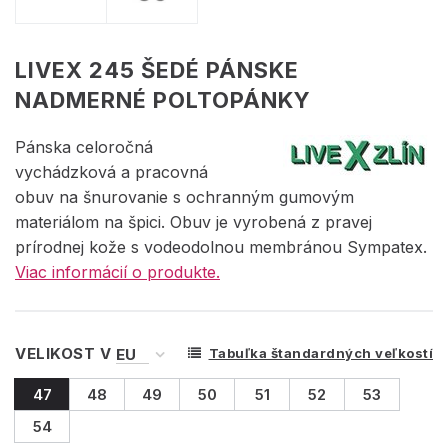
LIVEX 245 ŠEDÉ PÁNSKE
NADMERNÉ POLTOPÁNKY
Pánska celoročná
vychádzková a pracovná
obuv na šnurovanie s ochranným gumovým
materiálom na špici. Obuv je vyrobená z pravej
prírodnej kože s vodeodolnou membránou Sympatex.
Viac informácií o produkte.
VELIKOST V
Tabuľka štandardných veľkostí
47
48
49
50
51
52
53
54