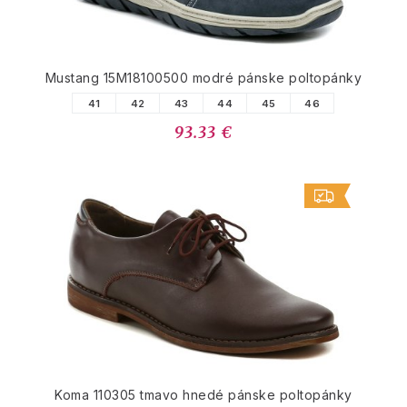
Mustang 15M18100500 modré pánske poltopánky
41
42
43
44
45
46
93.33 €
Koma 110305 tmavo hnedé pánske poltopánky