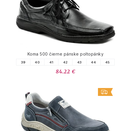
Koma 500 čierne pánske poltopánky
39
40
41
42
43
44
45
84.22 €