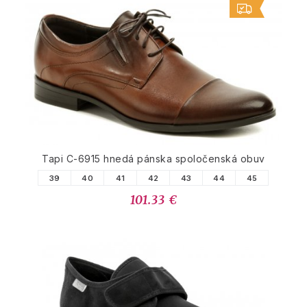
Tapi C-6915 hnedá pánska spoločenská obuv
39
40
41
42
43
44
45
101.33 €