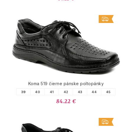
Koma 519 čierne pánske poltopánky
39
40
41
42
43
44
45
84.22 €