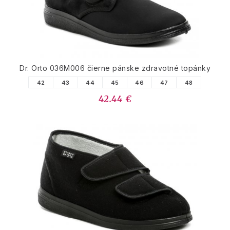
Dr. Orto 036M006 čierne pánske zdravotné topánky
42
43
44
45
46
47
48
42.44 €