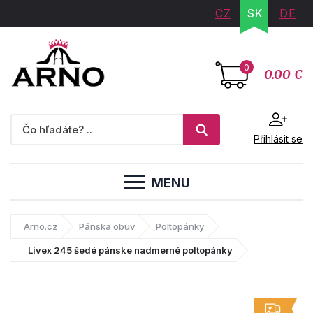
CZ
SK
DE
0
0.00 €
Přihlásit se
MENU
Arno.cz
Pánska obuv
Poltopánky
Livex 245 šedé pánske nadmerné poltopánky