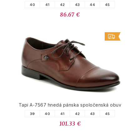
40
41
42
43
44
45
86.67 €
Tapi A-7567 hnedá pánska spoločenská obuv
39
40
41
42
43
45
101.33 €