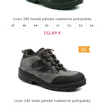
Livex 245 hnedé pánske nadmerné poltopánky
47
48
49
50
51
52
53
54
132.89 €
Livex 245 šedé pánske nadmerné poltopánky