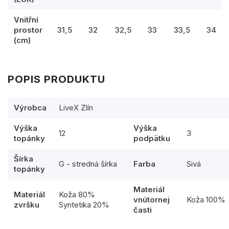
Vnitřní
prostor
31,5
32
32,5
33
33,5
34
(cm)
POPIS PRODUKTU
Výrobca
LiveX Zlín
Výška
Výška
12
3
topánky
podpätku
Šírka
G - stredná šírka
Farba
Sivá
topánky
Materiál
Materiál
Koža 80%
vnútornej
Koža 100%
zvršku
Syntetika 20%
časti