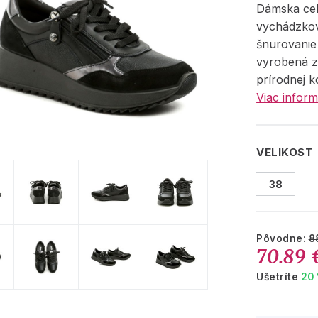
Dámska ce
vychádzko
šnurovanie 
vyrobená z
prírodnej k
Viac inform
VELIKOST
38
Pôvodne:
8
70.89 
Ušetríte
20