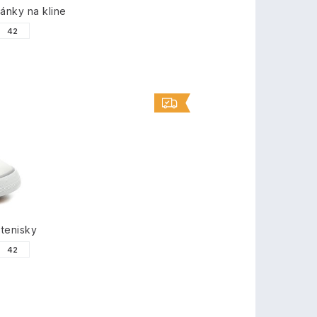
nky na kline
42
tenisky
42