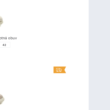
otná obuv
42