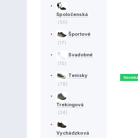
Spoločenská
(50)
Športové
(17)
Svadobné
(10)
Tenisky
Novink
(78)
Trekingová
(24)
Vychádzková