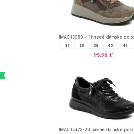
IMAC I3989-41 hnedé dámske polt
37
38
39
40
41
95.56 €
a
IMAC I5373-26 čierne dámske polt