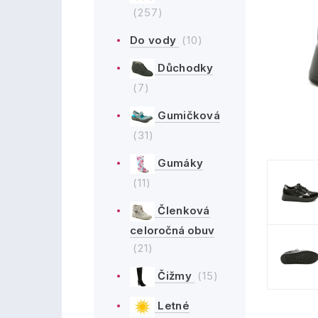
(257)
Do vody
(10)
Důchodky
(7)
Gumičková
(31)
Gumáky
(11)
Členková
celoročná obuv
(21)
Čižmy
(15)
Letné