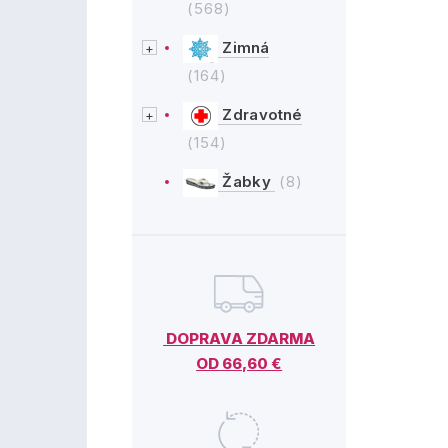
(568)
Zimná
(164)
Zdravotné
(154)
Žabky
(8)
DOPRAVA ZDARMA
OD 66,60 €