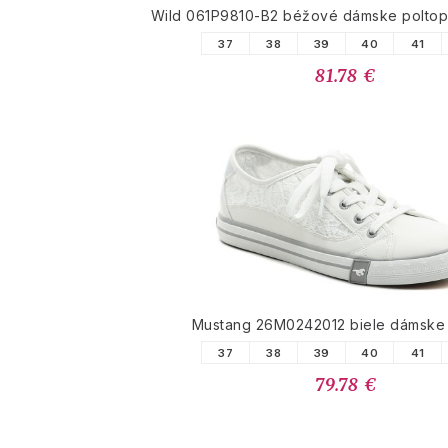
Wild 061P9810-B2 béžové dámske poltopá
37
38
39
40
41
81.78 €
Mustang 26M0242012 biele dámske 
37
38
39
40
41
79.78 €