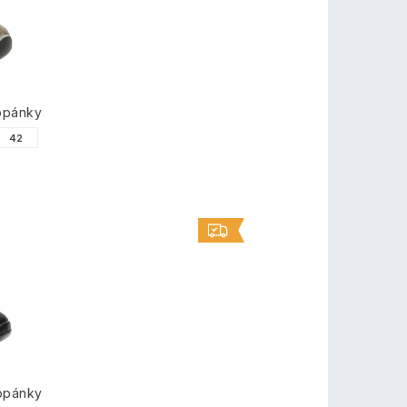
opánky
42
opánky