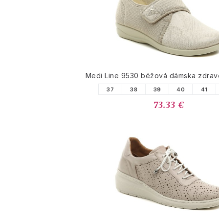
Medi Line 9530 béžová dámska zdrav
37
38
39
40
41
73.33 €