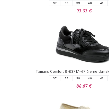
37
38
39
40
41
93.33 €
Tamaris Comfort 8-83717-47 čierne dáms
37
38
39
40
41
88.67 €