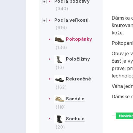
Podľa podošvy
(340)
Dámska c
Podľa veľkosti
šnurovani
(616)
kože.
Poltopánky
Poltopán
(136)
Obuv je 
Poločižmy
časť je v
(16)
pravej pr
technoló
Rekreačné
Váha jed
(162)
Dámske c
Sandále
(118)
Novink
Snehule
(20)