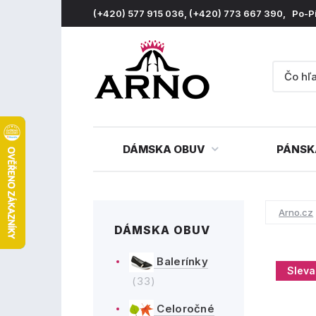
(+420) 577 915 036, (+420) 773 667 390, Po-P
DÁMSKA OBUV
PÁNSK
Arno.cz
DÁMSKA OBUV
Balerínky
Sleva
(33)
Celoročné