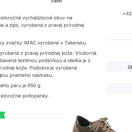
časti
+42
eloročná vychádzková obuv na
e a zips, vyrobená z pravej prírodnej
ky značky IMAC vyrobené v Taliansku.
vyrobená z pravej prírodnej kože. Vnútorná
ybavená textilnou podšívkou a stielka je z
A
írodnej kože. Podošva je vyrobená
giou priameho nástreku.
ného páru je 650 g
eloročné poltopánky.
a
PODOBNÉ PRODUK