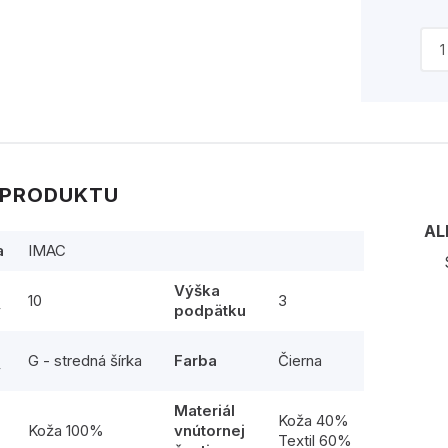
 PRODUKTU
AL
a
IMAC
Výška
10
3
y
podpätku
G - stredná šírka
Farba
Čierna
y
Materiál
l
Koža 40%
Koža 100%
vnútornej
Textil 60%