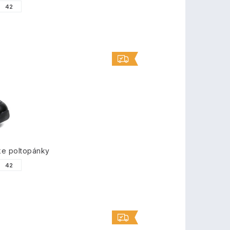
42
ke poltopánky
42