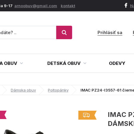
ia 9-17
arnoobuv@gmail.com
kontakt
N
Prihlásiť sa
A OBUV
DETSKÁ OBUV
ODEVY
Dámska obuv
Poltopánky
IMAC PZ24-I3557-61 čiern
IMAC P
DÁMSK