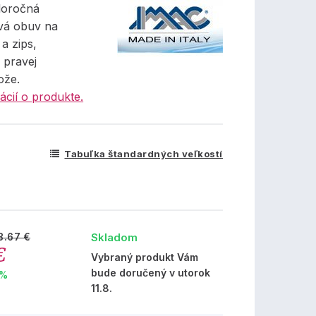
loročná
vá obuv na
a zips,
 pravej
ože.
ácií o produkte.
Tabuľka štandardných veľkostí
Skladom
8.67 €
€
Vybraný produkt Vám
bude doručený v utorok
 %
11.8.