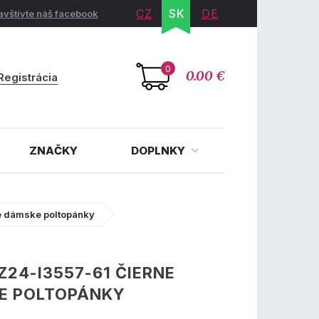
CZ
SK
DE
avštívte náš facebook
0
0.00 €
Registrácia
ZNAČKY
DOPLNKY
e dámske poltopánky
Z24-I3557-61 ČIERNE
E POLTOPÁNKY