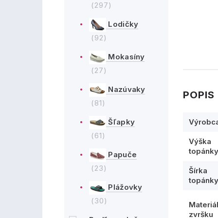
(297)
Lodičky
(92)
Mokasíny
(27)
Nazúvaky
POPIS
(81)
Výrobc
Šľapky
(61)
Výška
topánk
Papuče
(23)
Šírka
topánk
Plážovky
(30)
Materiá
zvršku