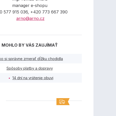
manager e-shopu
0 577 915 036, +420 773 667 390
arno@arno.cz
MOHLO BY VÁS ZAUJÍMAŤ
ko si správne zmerať dĺžku chodidla
Spôsoby platby a dopravy
14 dní na vrátenie obuvi
TY