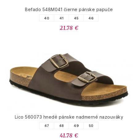
Befado 548M041 čierne pánske papuče
40
41
45
46
21.78 €
Lico 560073 hnedé pánske nadmerné nazouváky
47
48
49
50
41.78 €