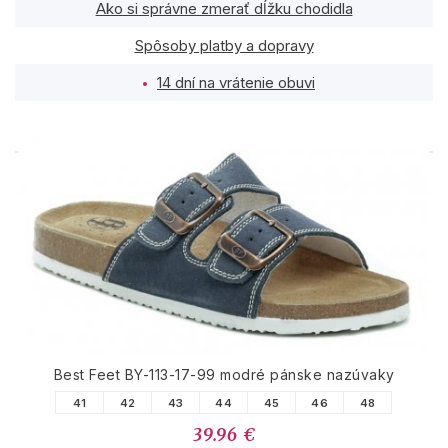
Ako si správne zmerať dĺžku chodidla
Spôsoby platby a dopravy
14 dní na vrátenie obuvi
PODOBNÉ PRODUKTY
Best Feet BY-113-17-99 modré pánske nazúvaky
41
42
43
44
45
46
48
39.96 €