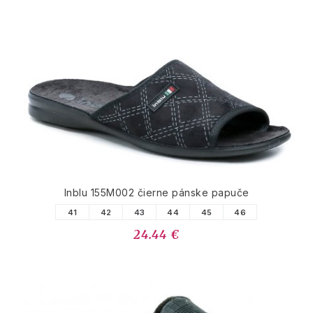
Inblu 155M002 čierne pánske papuče
41
42
43
44
45
46
24.44 €