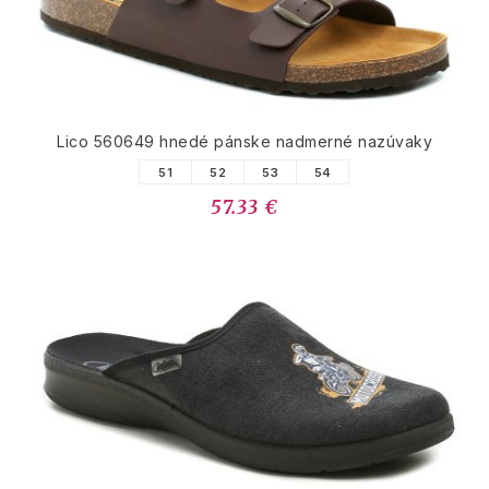
Lico 560649 hnedé pánske nadmerné nazúvaky
51
52
53
54
57.33 €