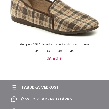
Pegres 1014 hnědá pánská domácí obuv
41
42
43
45
26.62 €
TABUĽKA VEĽKOSTÍ
ČASTO KLADENÉ OTÁZKY