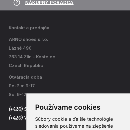
NÁKUPNÝ PORADCA
Kontakt a predajňa
ARNO shoes s.r.o.
Lázně 490
763 14 Zlín - Kostelec
Czech Republic
Otváracia doba
Po-Pia: 9-17
So: 9-12
Používame cookies
(+420) 577 915 036,
(+420) 773 667 390
Súbory cookie a ďalšie technológie
sledovania používame na zlepšenie