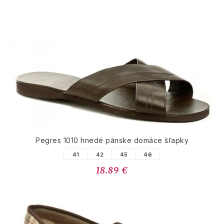
Pegres 1010 hnedé pánske domáce šľapky
41
42
45
46
18.89 €