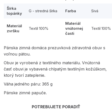
Šírka
G - stredná šírka
Farba
Sivá
topánky
Materiál
Materiál
Textil 100%
vnútornej
Textil 100%
zvršku
časti
Pánska zimná domáca prezuvková zdravotná obuv s
voľnou pätou.
Obuv je vyrobená z textilného materiálu. Vnútorná
časť obuvi je vybavená chlpatým textilným kožúškom,
ktorý tvorí zateplenie.
Váha jedného páru: 365 g
Pánske zimné papuče.
POTREBUJETE PORADIŤ