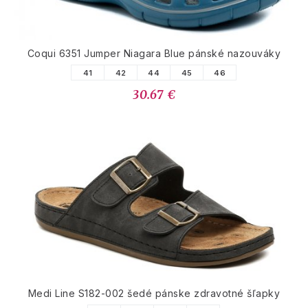
Coqui 6351 Jumper Niagara Blue pánské nazouváky
41
42
44
45
46
30.67 €
Medi Line S182-002 šedé pánske zdravotné šľapky