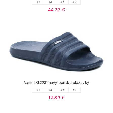
42
43
44
46
44.22 €
Axim 9KL2231 navy pánske plážovky
42
43
44
45
12.89 €