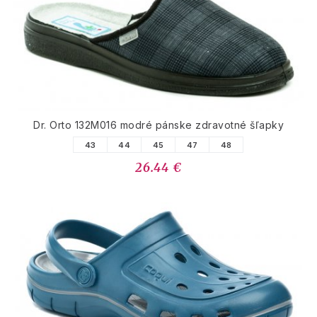
Dr. Orto 132M016 modré pánske zdravotné šľapky
43
44
45
47
48
26.44 €