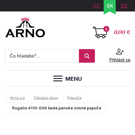
CZ
SK
DE
0
0.00 €
Přihlásit se
MENU
Arno.cz
Pánska obuv
Papuče
Rogallo 4110-006 šedé pánske zimné papuče