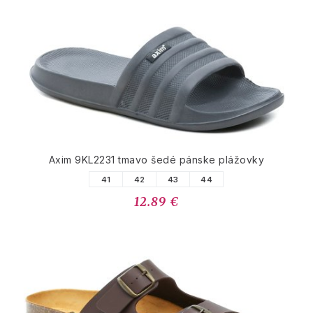
Axim 9KL2231 tmavo šedé pánske plážovky
41
42
43
44
12.89 €