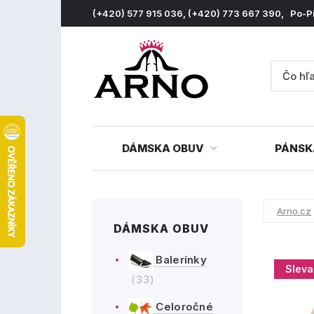
(+420) 577 915 036, (+420) 773 667 390, Po-P
DÁMSKA OBUV
PÁNSK
Arno.cz
DÁMSKA OBUV
Balerínky
Sleva
(33)
Celoročné