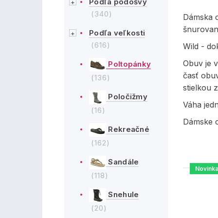
Podľa podošvy
(340)
Dámska c
šnurovan
Podľa veľkosti
(616)
Wild - d
Obuv je 
Poltopánky
časť obu
(136)
stielkou 
Poločižmy
Váha jed
(16)
Dámske c
Rekreačné
(162)
Sandále
Novink
(118)
Snehule
(20)