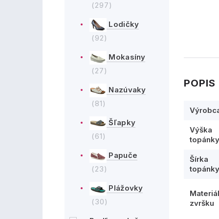
(297)
Lodičky
(92)
Mokasíny
(27)
POPIS
Nazúvaky
(81)
Výrobc
Šľapky
Výška
(61)
topánk
Papuče
Šírka
(23)
topánk
Plážovky
Materiá
(30)
zvršku