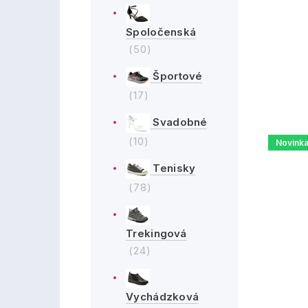
Spoločenská
(50)
Športové
(17)
Svadobné
(10)
Novink
Tenisky
(78)
Trekingová
(24)
Vychádzková