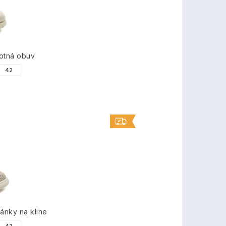
otná obuv
42
nky na kline