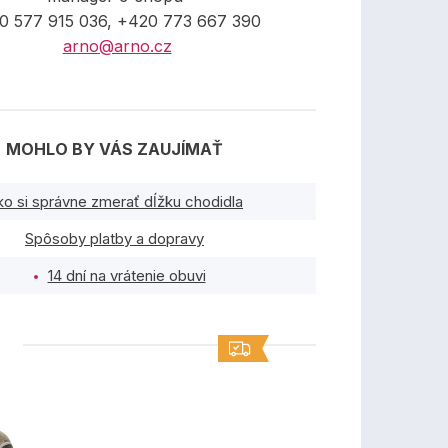
0 577 915 036, +420 773 667 390
arno@arno.cz
MOHLO BY VÁS ZAUJÍMAŤ
ko si správne zmerať dĺžku chodidla
Spôsoby platby a dopravy
14 dní na vrátenie obuvi
TY