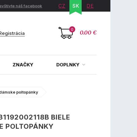
CZ
SK
DE
avštívte náš facebook
0
0.00 €
Registrácia
ZNAČKY
DOPLNKY
 dámske poltopánky
31192002118B BIELE
E POLTOPÁNKY