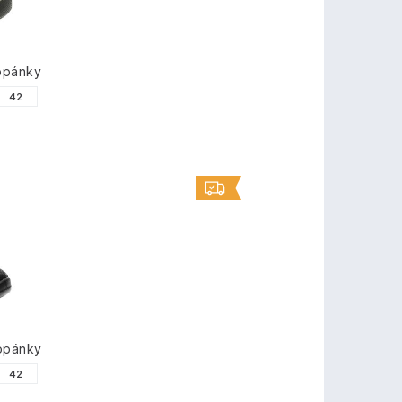
opánky
42
opánky
42