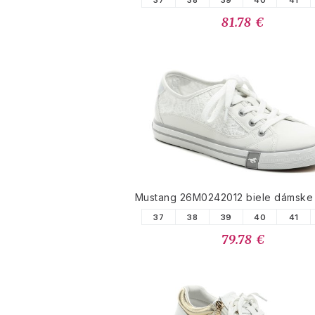
37
38
39
40
41
81.78 €
Mustang 26M0242012 biele dámske 
37
38
39
40
41
79.78 €