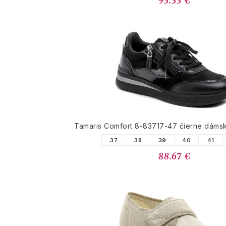
93.33 €
Tamaris Comfort 8-83717-47 čierne dáms
37
38
39
40
41
88.67 €