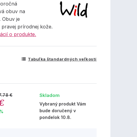
loročná
vá obuv na
. Obuv je
pravej prírodnej kože.
ácií o produkte.
Tabuľka štandardných veľkostí
Skladom
7.78 €
 €
Vybraný produkt Vám
bude doručený v
 %
pondelok 10.8.