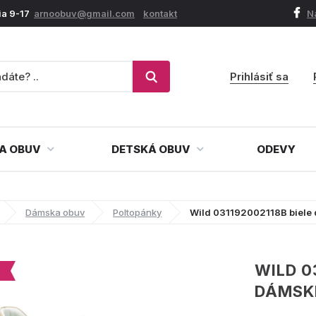
ia 9-17
arnoobuv@gmail.com
kontakt
N
Prihlásiť sa
A OBUV
DETSKÁ OBUV
ODEVY
Dámska obuv
Poltopánky
Wild 031192002118B biele
WILD 0
DÁMSK