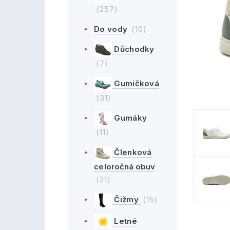
(257)
Do vody
(10)
Důchodky
(7)
Gumičková
(31)
Gumáky
(11)
Členková
celoročná obuv
(21)
Čižmy
(15)
Letné