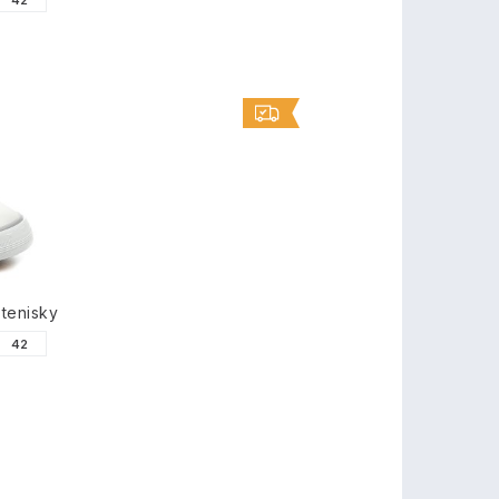
42
tenisky
42