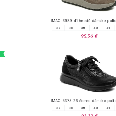
IMAC I3989-41 hnedé dámske polt
37
38
39
40
41
95.56 €
a
IMAC I5373-26 čierne dámske polt
37
38
39
40
41