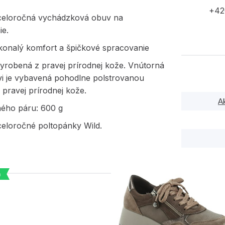
+42
eloročná vychádzková obuv na
ie.
okonalý komfort a špičkové spracovanie
vyrobená z pravej prírodnej kože. Vnútorná
vi je vybavená pohodlne polstrovanou
z pravej prírodnej kože.
A
ného páru: 600 g
eloročné poltopánky Wild.
a
PODOBNÉ PRODUK