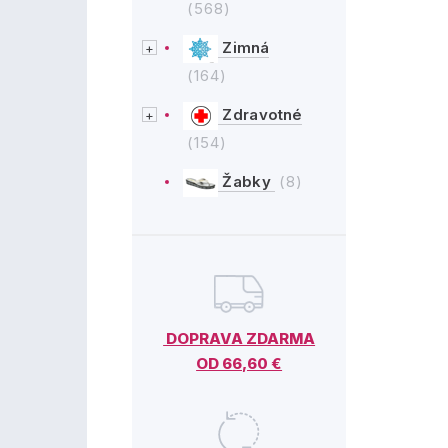
(568)
Zimná
(164)
Zdravotné
(154)
Žabky
(8)
DOPRAVA ZDARMA
OD 66,60 €