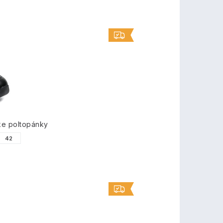
ke poltopánky
42