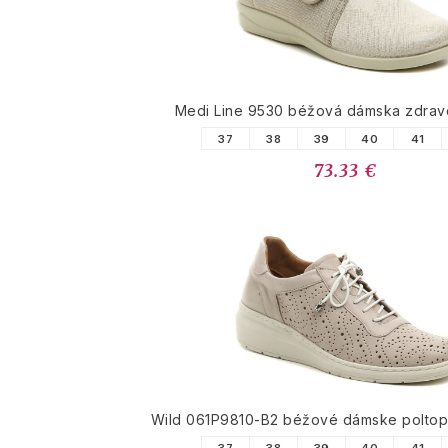
Medi Line 9530 béžová dámska zdrav
37
38
39
40
41
73.33 €
Wild 061P9810-B2 béžové dámske poltopá