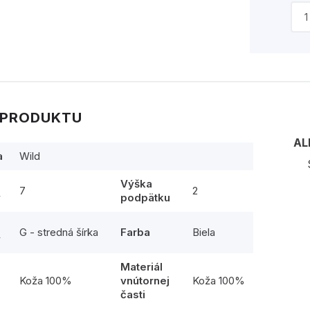
 PRODUKTU
AL
a
Wild
Výška
7
2
y
podpätku
G - stredná šírka
Farba
Biela
y
Materiál
l
Koža 100%
vnútornej
Koža 100%
časti