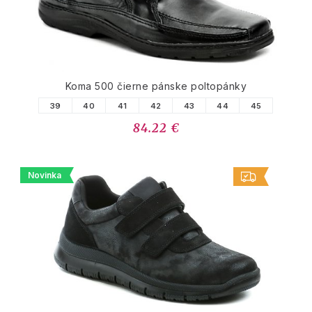
Koma 500 čierne pánske poltopánky
39
40
41
42
43
44
45
84.22 €
Novinka