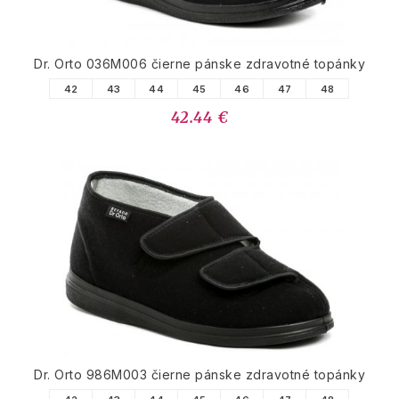
Dr. Orto 036M006 čierne pánske zdravotné topánky
42
43
44
45
46
47
48
42.44 €
Dr. Orto 986M003 čierne pánske zdravotné topánky