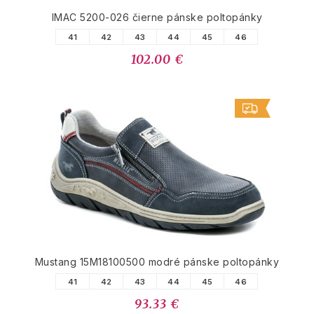
IMAC 5200-026 čierne pánske poltopánky
41
42
43
44
45
46
102.00 €
Mustang 15M18100500 modré pánske poltopánky
41
42
43
44
45
46
93.33 €