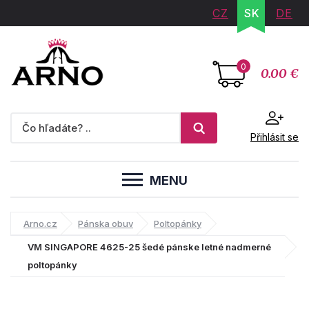
CZ
SK
DE
0
0.00 €
Přihlásit se
MENU
Arno.cz
Pánska obuv
Poltopánky
VM SINGAPORE 4625-25 šedé pánske letné nadmerné
poltopánky