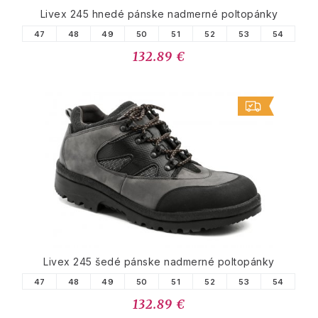
Livex 245 hnedé pánske nadmerné poltopánky
47
48
49
50
51
52
53
54
132.89 €
Livex 245 šedé pánske nadmerné poltopánky
47
48
49
50
51
52
53
54
132.89 €