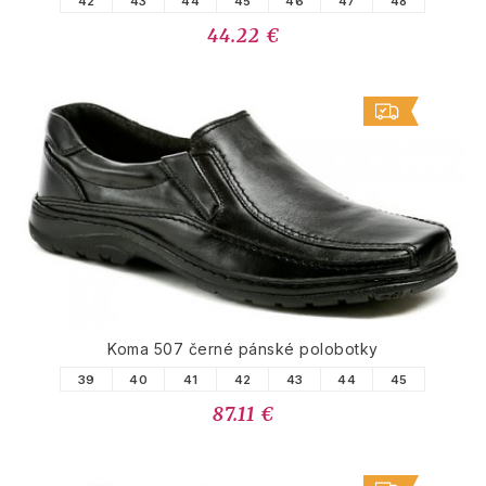
42
43
44
45
46
47
48
44.22 €
Koma 507 černé pánské polobotky
39
40
41
42
43
44
45
87.11 €