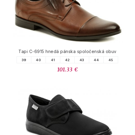
Tapi C-6915 hnedá pánska spoločenská obuv
39
40
41
42
43
44
45
101.33 €