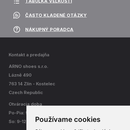
TABUĽKA VEĽKOSTÍ
ČASTO KLADENÉ OTÁZKY
NÁKUPNÝ PORADCA
Kontakt a predajňa
ARNO shoes s.r.o.
Lázně 490
763 14 Zlín - Kostelec
Czech Republic
Otváracia doba
Po-Pia: 9-17
Používame cookies
So: 9-12