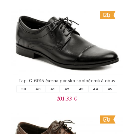
Tapi C-6915 čierna pánska spoločenská obuv
39
40
41
42
43
44
45
101.33 €