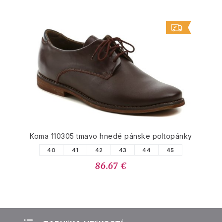
Koma 110305 tmavo hnedé pánske poltopánky
40
41
42
43
44
45
86.67 €