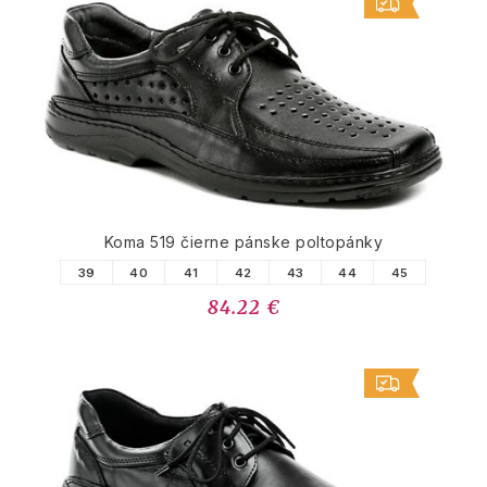
Koma 519 čierne pánske poltopánky
39
40
41
42
43
44
45
84.22 €