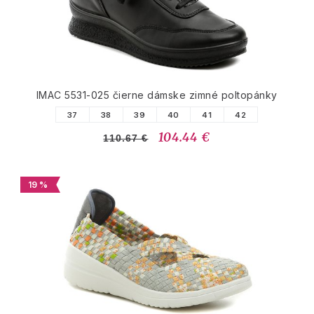
IMAC 5531-025 čierne dámske zimné poltopánky
37
38
39
40
41
42
104.44 €
110.67 €
19 %