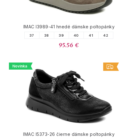
IMAC I3989-41 hnedé dámske poltopánky
37
38
39
40
41
42
95.56 €
Novinka
IMAC I5373-26 čierne dámske poltopánky