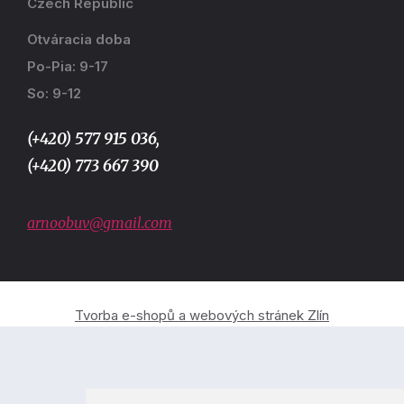
Czech Republic
Otváracia doba
Po-Pia: 9-17
So: 9-12
(+420) 577 915 036,
(+420) 773 667 390
arnoobuv@gmail.com
Tvorba e-shopů a webových stránek Zlín