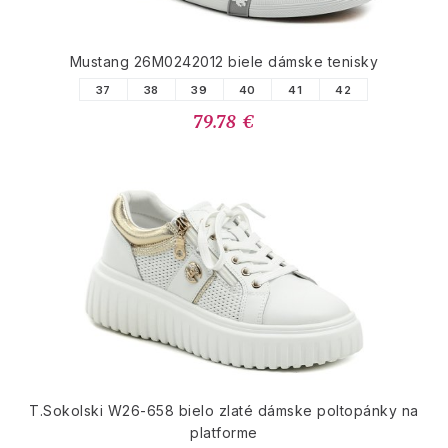
Mustang 26M0242012 biele dámske tenisky
37
38
39
40
41
42
79.78 €
T.Sokolski W26-658 bielo zlaté dámske poltopánky na
platforme