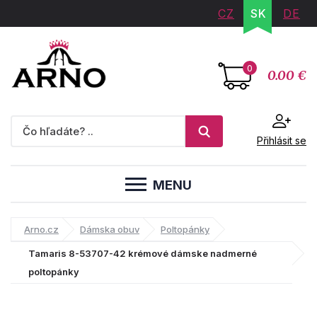
CZ
SK
DE
0
0.00 €
Přihlásit se
MENU
Arno.cz
Dámska obuv
Poltopánky
Tamaris 8-53707-42 krémové dámske nadmerné
poltopánky