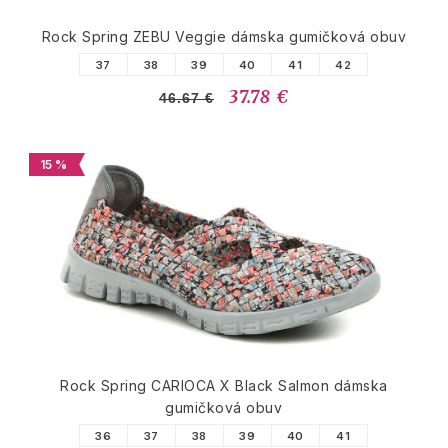
Rock Spring ZEBU Veggie dámska gumičková obuv
37
38
39
40
41
42
37.78 €
46.67 €
15 %
Rock Spring CARIOCA X Black Salmon dámska
gumičková obuv
36
37
38
39
40
41