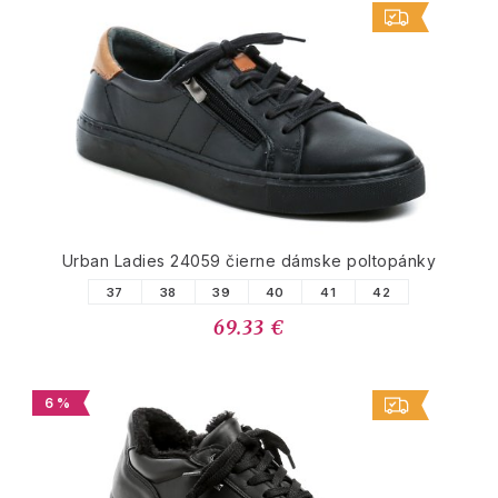
Urban Ladies 24059 čierne dámske poltopánky
37
38
39
40
41
42
69.33 €
6 %