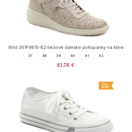
Wild 061P9810-B2 béžové dámske poltopánky na kline
37
38
39
40
41
42
81.78 €