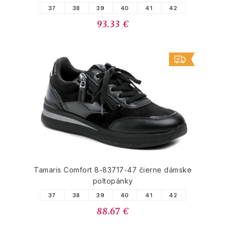
37
38
39
40
41
42
93.33 €
Tamaris Comfort 8-83717-47 čierne dámske
poltopánky
37
38
39
40
41
42
88.67 €