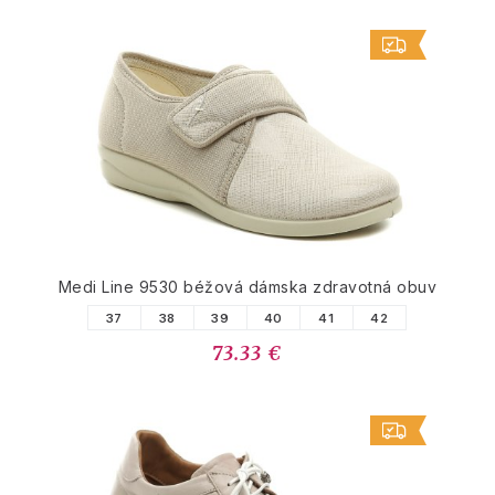
Medi Line 9530 béžová dámska zdravotná obuv
37
38
39
40
41
42
73.33 €