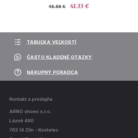
41.33 €
48.89 €
TABUĽKA VEĽKOSTÍ
ČASTO KLADENÉ OTÁZKY
NÁKUPNÝ PORADCA
Kontakt a predajňa
ARNO shoes s.r.o.
Lázně 490
763 14 Zlín - Kostelec