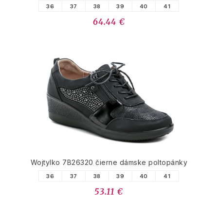
36
37
38
39
40
41
64.44 €
Wojtylko 7B26320 čierne dámske poltopánky
36
37
38
39
40
41
53.11 €