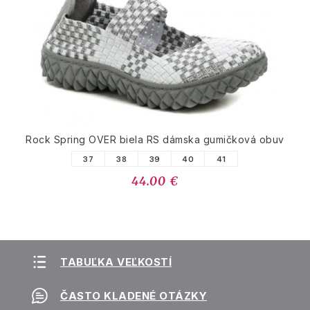
Rock Spring OVER biela RS dámska gumičková obuv
37
38
39
40
41
44.00 €
TABUĽKA VEĽKOSTÍ
ČASTO KLADENÉ OTÁZKY