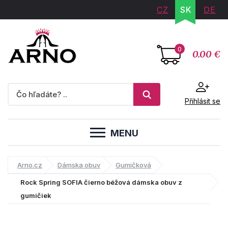
CZ
SK
DE
0
0.00 €
Přihlásit se
MENU
Arno.cz
Dámska obuv
Gumičková
Rock Spring SOFIA čierno béžová dámska obuv z
gumičiek