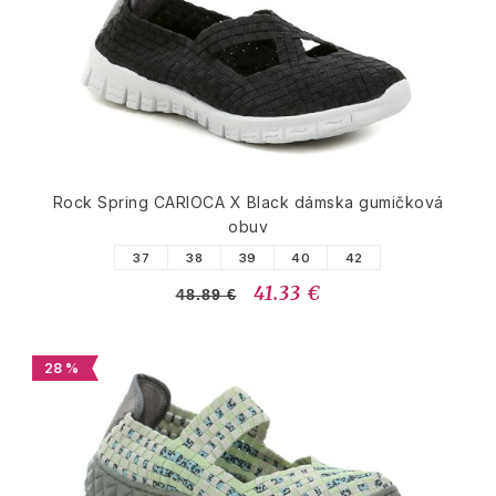
Rock Spring CARIOCA X Black dámska gumičková
obuv
37
38
39
40
42
41.33 €
48.89 €
28 %