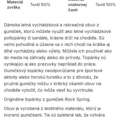
Materiál
Textil 100%
vnútornej
Textil 100%
zvršku
časti
Dámska letná vychádzková a rekreačná obuv z
gumičiek, ktorú môžete využiť ako letné vychádzkové
poltopánky či sandále, krásne drží na chodidle. Sú
veľmi pohodlné a úžasne sa v nich chodí na krátke aj
dlhé vychádzky alebo výlety. Môžete ich používať ako
do mesta na záhrady alebo do prírody. Topánky sú
vynikajúci aj ako prezuvky napríklad do práce.
Gumičkový topánky neodporúčame pre športové
aktivity alebo horskú turistiku a to z dôvodu, že
pružné gumičky môžu v kritický okamih obuv na
chodidle vytočiť, čo môže viesť ku vyvrtnutie.
Originálne topánky z gumičiek Rock Spring.
Obuv je vyrobená z textilného materiálu, ktorý je
tvorený gumičkami. Tie sú spletené tak, že vytvára