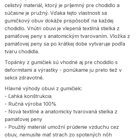
celistvý materiál, ktorý je príjemný pre chodidlo a
súčasne je pružný. Vďaka tejto vlastnosti sa
gumičkový obuv dokáže prispôsobiť na každej
chodidlo. Vnútri obuvi je vlepená textilná stielka z
pamäťovej peny s anatomickým tvarovaním. Vložka z
pamäťovej peny sa po krátkej dobe vytvaruje podľa
tvaru chodidla.
Topánky z gumičiek sú vhodné aj pre chodidlo s
deformitami a výrastky - ponúkame ju preto tiež v
sekcii zdravotné.
Hlavné výhody obuvi z gumičiek:
- Ľahká konštrukcia
- Ručná výroba 100%
- Nová textilné a anatomicky tvarovaná stielka z
pamäťovej peny
- Použitý materiál umožní prúdenie vzduchu cez
obuv, nemusíte mať strach zo spotených nôh