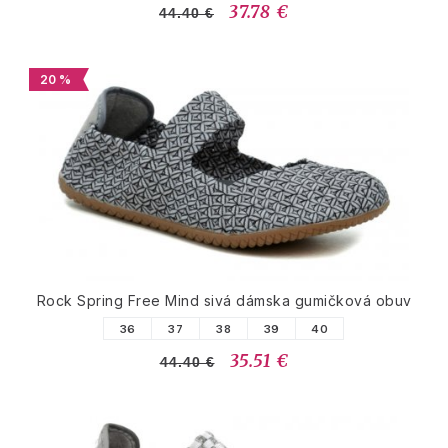
37.78 €
44.40 €
20 %
Rock Spring Free Mind sivá dámska gumičková obuv
36
37
38
39
40
35.51 €
44.40 €