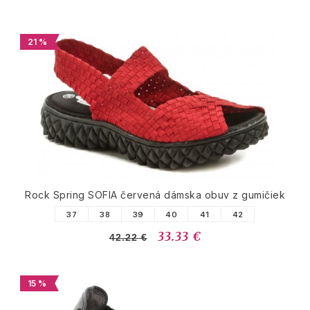
21 %
Rock Spring SOFIA červená dámska obuv z gumičiek
37
38
39
40
41
42
33.33 €
42.22 €
15 %