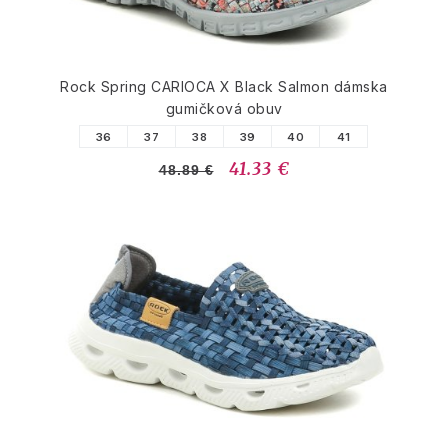
Rock Spring CARIOCA X Black Salmon dámska
gumičková obuv
36
37
38
39
40
41
41.33 €
48.89 €