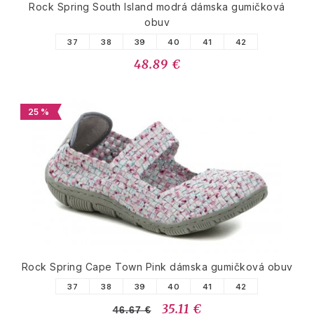
Rock Spring South Island modrá dámska gumičková
obuv
37
38
39
40
41
42
48.89 €
25 %
Rock Spring Cape Town Pink dámska gumičková obuv
37
38
39
40
41
42
35.11 €
46.67 €