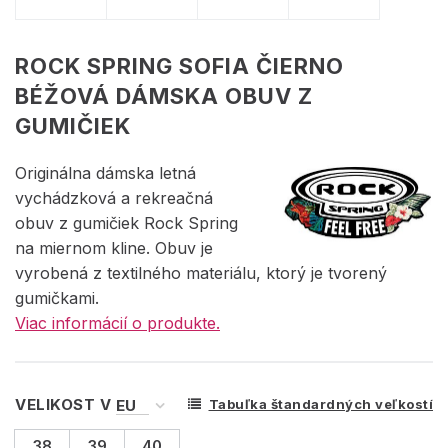
ROCK SPRING SOFIA ČIERNO
BÉŽOVÁ DÁMSKA OBUV Z
GUMIČIEK
Originálna dámska letná
vychádzková a rekreačná
obuv z gumičiek Rock Spring
na miernom kline. Obuv je
vyrobená z textilného materiálu, ktorý je tvorený
gumičkami.
Viac informácií o produkte.
VELIKOST V
Tabuľka štandardných veľkostí
38
39
40