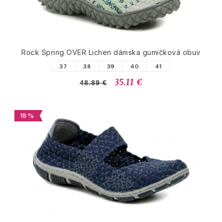
Rock Spring OVER Lichen dámska gumičková obuv
37
38
39
40
41
35.11 €
48.89 €
19 %