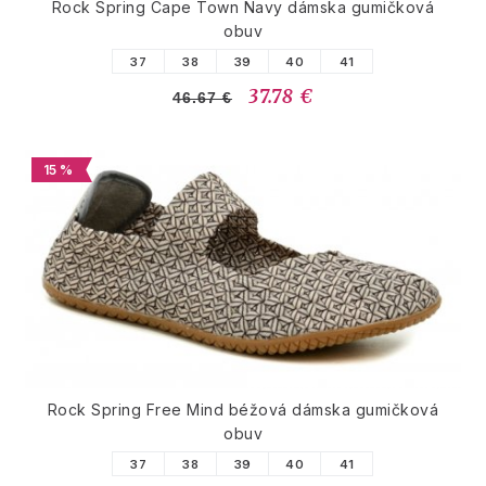
Rock Spring Cape Town Navy dámska gumičková
obuv
37
38
39
40
41
37.78 €
46.67 €
15 %
Rock Spring Free Mind béžová dámska gumičková
obuv
37
38
39
40
41