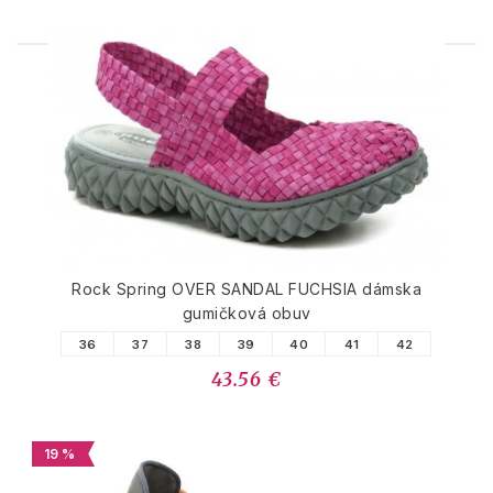
PODOBNÉ PRODUKTY
Rock Spring OVER SANDAL FUCHSIA dámska
gumičková obuv
36
37
38
39
40
41
42
43.56 €
19 %