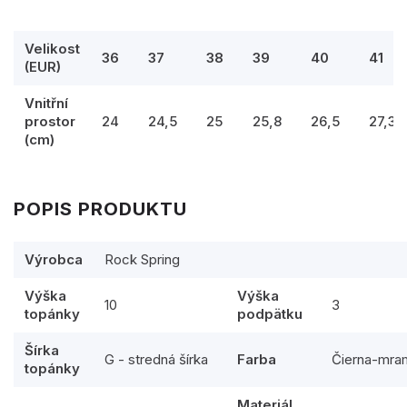
Velikost
36
37
38
39
40
41
(EUR)
Vnitřní
prostor
24
24,5
25
25,8
26,5
27,3
(cm)
POPIS PRODUKTU
Výrobca
Rock Spring
Výška
Výška
10
3
topánky
podpätku
Šírka
G - stredná šírka
Farba
Čierna-mra
topánky
Materiál