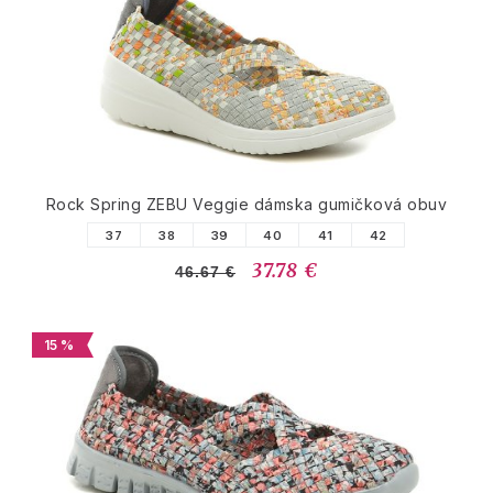
Rock Spring ZEBU Veggie dámska gumičková obuv
37
38
39
40
41
42
37.78 €
46.67 €
15 %