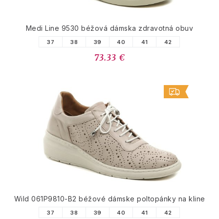
Medi Line 9530 béžová dámska zdravotná obuv
37
38
39
40
41
42
73.33 €
Wild 061P9810-B2 béžové dámske poltopánky na kline
37
38
39
40
41
42