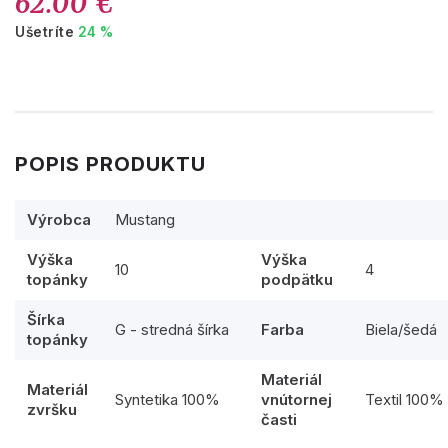
62.00 €
Ušetríte
24 %
POPIS PRODUKTU
Výrobca
Mustang
Výška
Výška
10
4
topánky
podpätku
Šírka
G - stredná šírka
Farba
Biela/šedá
topánky
Materiál
Materiál
Syntetika 100%
vnútornej
Textil 100%
zvršku
časti