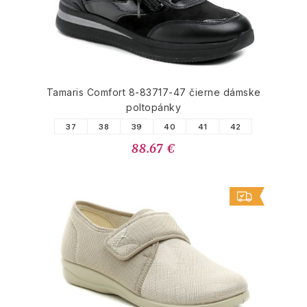
Tamaris Comfort 8-83717-47 čierne dámske
poltopánky
37
38
39
40
41
42
88.67 €