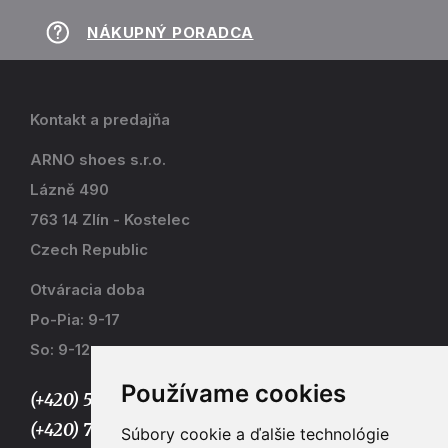
NÁKUPNÝ PORADCA
Kontakt a predajňa
ARNO shoes s.r.o.
Lázně 490
763 14 Zlín - Kostelec
Czech Republic
Otváracia doba
Po-Pia: 9-17
So: 9-12
Používame cookies
(+420) 577 915 036,
(+420) 773 667 390
Súbory cookie a ďalšie technológie