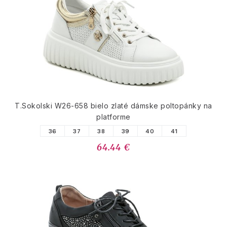
T.Sokolski W26-658 bielo zlaté dámske poltopánky na
platforme
36
37
38
39
40
41
64.44 €