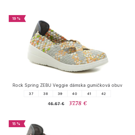
19 %
Rock Spring ZEBU Veggie dámska gumičková obuv
37
38
39
40
41
42
37.78 €
46.67 €
15 %