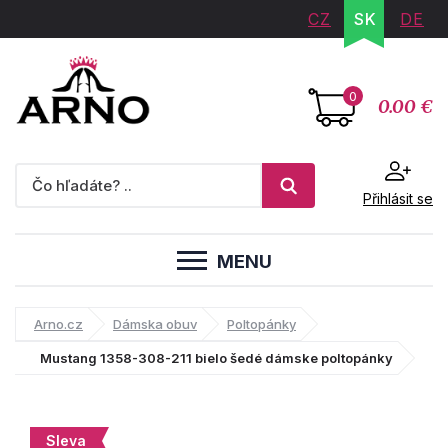
CZ
SK
DE
0
0.00 €
Přihlásit se
MENU
Arno.cz
Dámska obuv
Poltopánky
Mustang 1358-308-211 bielo šedé dámske poltopánky
Sleva