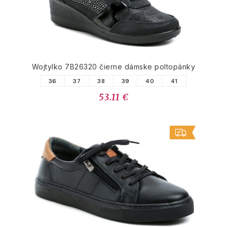
Wojtylko 7B26320 čierne dámske poltopánky
36
37
38
39
40
41
53.11 €