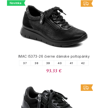
Novinka
IMAC I5373-26 čierne dámske poltopánky
37
38
39
40
41
42
93.33 €