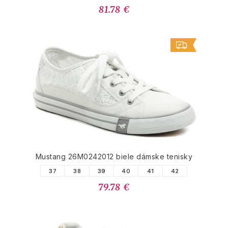
81.78 €
Mustang 26M0242012 biele dámske tenisky
37
38
39
40
41
42
79.78 €