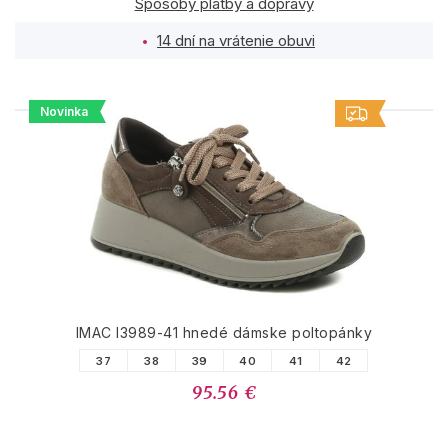
Spôsoby platby a dopravy
14 dní na vrátenie obuvi
Novinka
PODOBNÉ PRODUKTY
IMAC I3989-41 hnedé dámske poltopánky
37
38
39
40
41
42
95.56 €