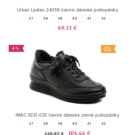
Urban Ladies 24059 čierne dámske poltopánky
37
38
39
40
41
42
69.33 €
6 %
IMAC 5531-025 čierne dámske zimné poltopánky
37
38
39
40
41
42
104.44 €
110.67 €