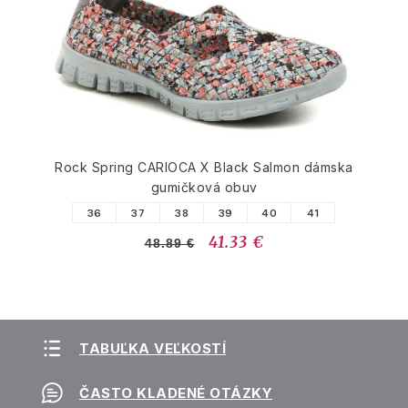
Rock Spring CARIOCA X Black Salmon dámska
gumičková obuv
36
37
38
39
40
41
41.33 €
48.89 €
TABUĽKA VEĽKOSTÍ
ČASTO KLADENÉ OTÁZKY