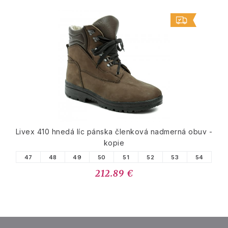
Livex 410 hnedá líc pánska členková nadmerná obuv -
kopie
47
48
49
50
51
52
53
54
212.89 €