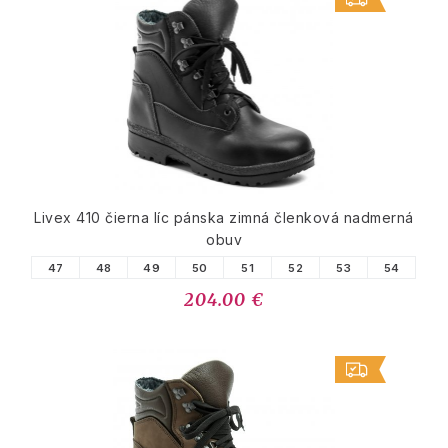
Livex 410 čierna líc pánska zimná členková nadmerná
obuv
47
48
49
50
51
52
53
54
204.00 €