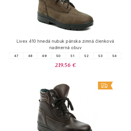
Livex 410 hnedá nubuk pánska zimná členková
nadmerná obuv
47
48
49
50
51
52
53
54
219.56 €