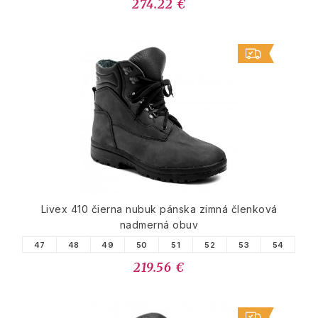
274.22 €
Livex 410 čierna nubuk pánska zimná členková
nadmerná obuv
47
48
49
50
51
52
53
54
219.56 €