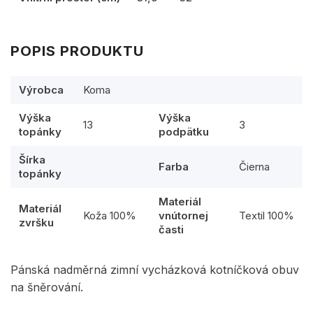
POPIS PRODUKTU
Výrobca
Koma
Výška
Výška
13
3
topánky
podpätku
Šírka
Farba
Čierna
topánky
Materiál
Materiál
Koža 100%
vnútornej
Textil 100%
zvršku
časti
Pánská nadměrná zimní vycházková kotníčková obuv
na šněrování.