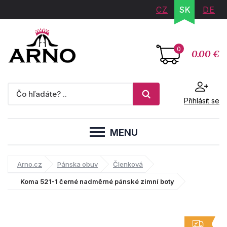
CZ
SK
DE
0
0.00 €
Přihlásit se
MENU
Arno.cz
Pánska obuv
Členková
Koma 521-1 černé nadměrné pánské zimní boty