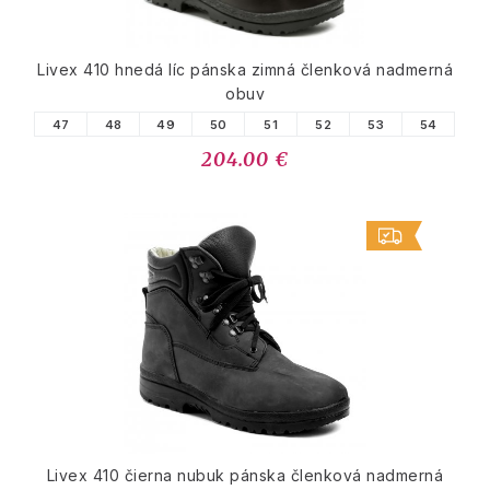
Livex 410 hnedá líc pánska zimná členková nadmerná
obuv
47
48
49
50
51
52
53
54
204.00 €
Livex 410 čierna nubuk pánska členková nadmerná