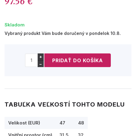
97.56 €
Skladom
Vybraný produkt Vám bude doručený v pondelok 10.8.
+
−
TABUĽKA VEĽKOSTÍ TOHTO MODELU
Velikost (EUR)
47
48
Vnitřní prostor (cm)
31,5
32