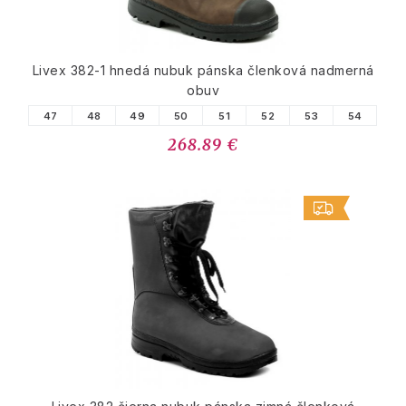
Livex 382-1 hnedá nubuk pánska členková nadmerná
obuv
47
48
49
50
51
52
53
54
268.89 €