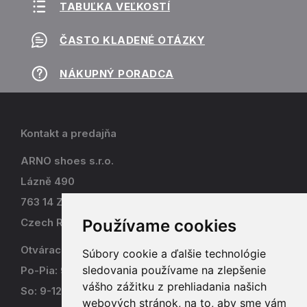
TABUĽKA VEĽKOSTÍ
ČASTO KLADENÉ OTÁZKY
NÁKUPNÝ PORADCA
Kontakt a predajňa
ARNO shoes s.r.o.
Lázně 490
763 14 Zlín - Kostelec
Používame cookies
Czech Republic
Otváracia doba
Súbory cookie a ďalšie technológie
sledovania používame na zlepšenie
Po-Pia: 9-17
vášho zážitku z prehliadania našich
So: 9-12
webových stránok, na to, aby sme vám