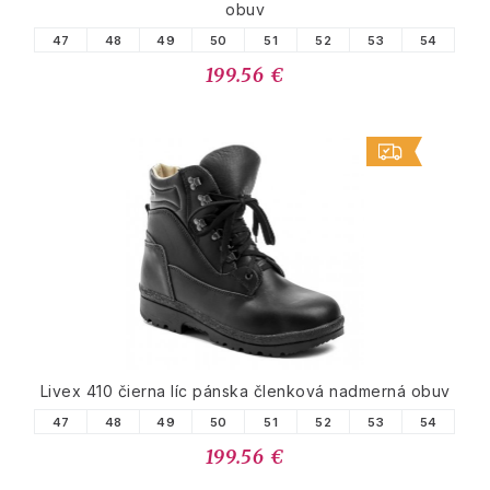
obuv
47
48
49
50
51
52
53
54
199.56 €
Livex 410 čierna líc pánska členková nadmerná obuv
47
48
49
50
51
52
53
54
199.56 €