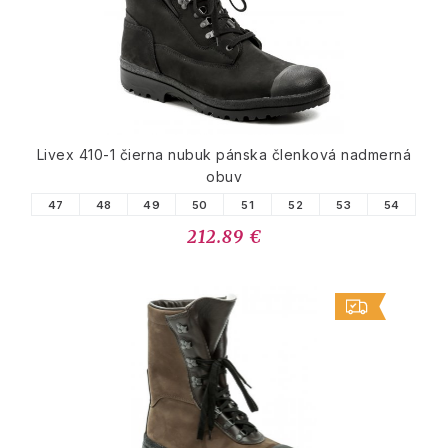
Livex 410-1 čierna nubuk pánska členková nadmerná
obuv
47
48
49
50
51
52
53
54
212.89 €