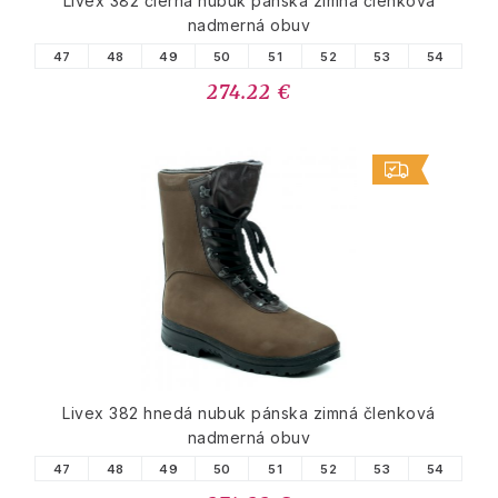
Livex 382 čierna nubuk pánska zimná členková
nadmerná obuv
47
48
49
50
51
52
53
54
274.22 €
Livex 382 hnedá nubuk pánska zimná členková
nadmerná obuv
47
48
49
50
51
52
53
54