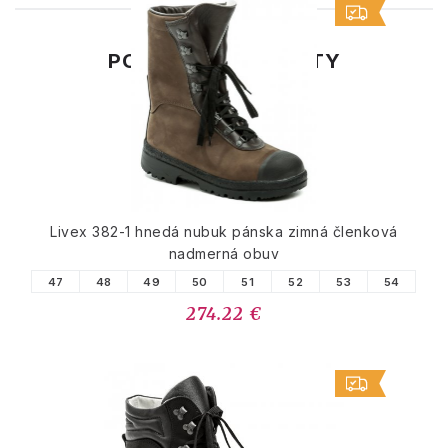
PODOBNÉ PRODUKTY
Livex 382-1 hnedá nubuk pánska zimná členková
nadmerná obuv
47
48
49
50
51
52
53
54
274.22 €