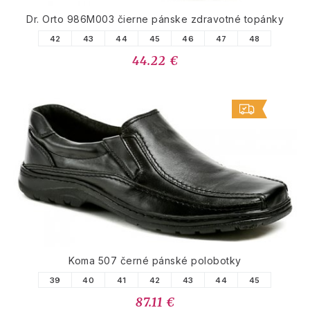
Dr. Orto 986M003 čierne pánske zdravotné topánky
42
43
44
45
46
47
48
44.22 €
Koma 507 černé pánské polobotky
39
40
41
42
43
44
45
87.11 €