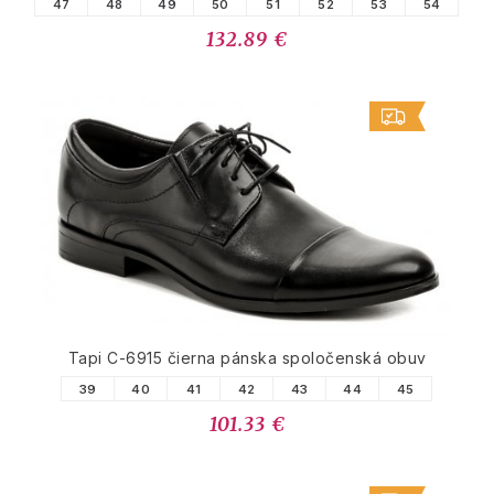
47
48
49
50
51
52
53
54
132.89 €
Tapi C-6915 čierna pánska spoločenská obuv
39
40
41
42
43
44
45
101.33 €