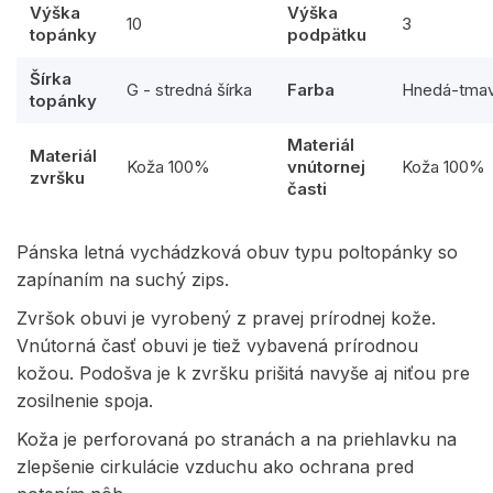
Výška
Výška
10
3
topánky
podpätku
Šírka
G - stredná šírka
Farba
Hnedá-tma
topánky
Materiál
Materiál
Koža 100%
vnútornej
Koža 100%
zvršku
časti
Pánska letná vychádzková obuv typu poltopánky so
zapínaním na suchý zips.
Zvršok obuvi je vyrobený z pravej prírodnej kože.
Vnútorná časť obuvi je tiež vybavená prírodnou
kožou. Podošva je k zvršku prišitá navyše aj niťou pre
zosilnenie spoja.
Koža je perforovaná po stranách a na priehlavku na
zlepšenie cirkulácie vzduchu ako ochrana pred