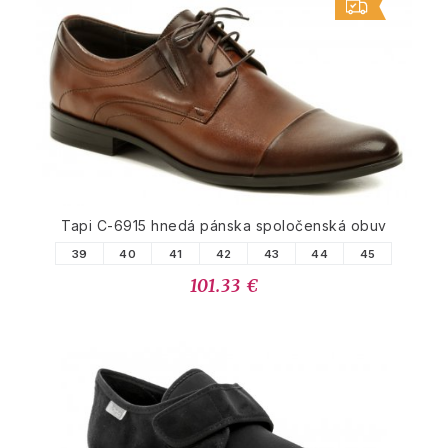
Tapi C-6915 hnedá pánska spoločenská obuv
39
40
41
42
43
44
45
101.33 €