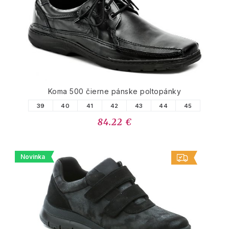
Koma 500 čierne pánske poltopánky
39
40
41
42
43
44
45
84.22 €
Novinka