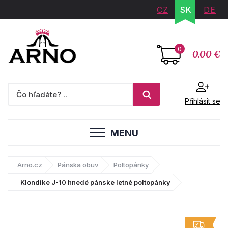
CZ
SK
DE
0
0.00 €
Přihlásit se
MENU
Arno.cz
Pánska obuv
Poltopánky
Klondike J-10 hnedé pánske letné poltopánky