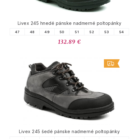
Livex 245 hnedé pánske nadmerné poltopánky
47
48
49
50
51
52
53
54
132.89 €
Livex 245 šedé pánske nadmerné poltopánky