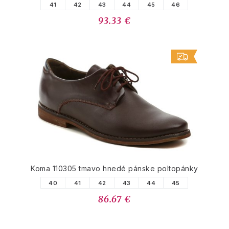
41
42
43
44
45
46
93.33 €
Koma 110305 tmavo hnedé pánske poltopánky
40
41
42
43
44
45
86.67 €