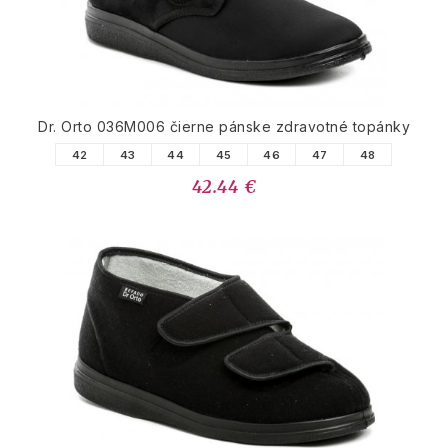
Dr. Orto 036M006 čierne pánske zdravotné topánky
42
43
44
45
46
47
48
42.44 €