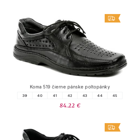
Koma 519 čierne pánske poltopánky
39
40
41
42
43
44
45
84.22 €