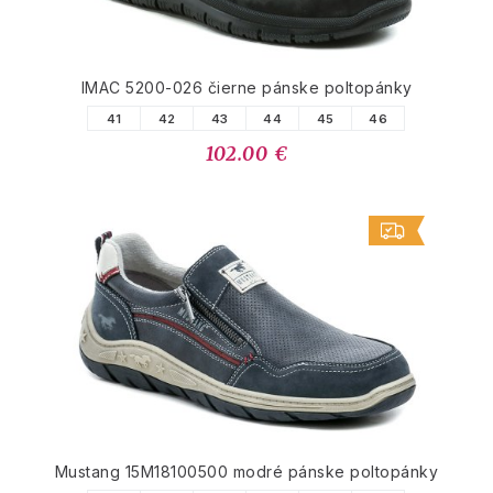
IMAC 5200-026 čierne pánske poltopánky
41
42
43
44
45
46
102.00 €
Mustang 15M18100500 modré pánske poltopánky