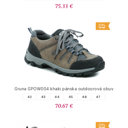
75.33 €
Gruna GPOW004 khaki pánska outdoorová obuv
42
43
44
45
46
47
70.67 €