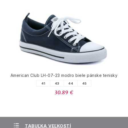
American Club LH-07-23 modro biele pánske tenisky
41
43
44
45
30.89 €
TABUĽKA VEĽKOSTÍ