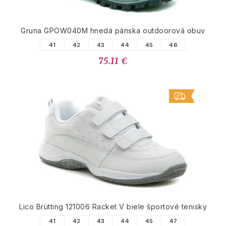
Gruna GPOW040M hnedá pánska outdoorová obuv
41
42
43
44
45
46
75.11 €
Lico Brütting 121006 Racket V biele športové tenisky
41
42
43
44
45
47