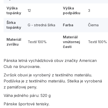
Výška
Výška
12
3
topánky
podpätku
Šírka
G - stredná šírka
Farba
Čierna
topánky
Materiál
Materiál
Textil 100%
vnútornej
Textil 100%
zvršku
časti
Pánska letná vychádzková obuv značky American
Club na šnurovanie.
Zvršok obuvi je vyrobený z textilného materiálu.
Podšívka je z textilného materiálu. Stielka je vyrobená
z pamäťovej peny.
Váha jedného páru: 520 g
Pánske športové tenisky.