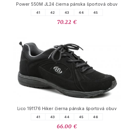
Power 550M JL24 čierna pánska športová obuv
41
42
43
44
45
70.22 €
Lico 191176 Hiker čierna pánska športová obuv
41
43
44
45
46
66.00 €