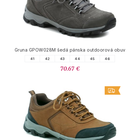
Gruna GPOW028M šedá pánska outdoorová obuv
41
42
43
44
45
46
70.67 €