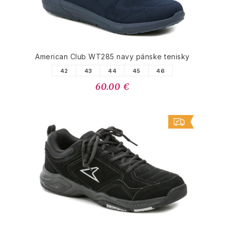
American Club WT285 navy pánske tenisky
42
43
44
45
46
60.00 €