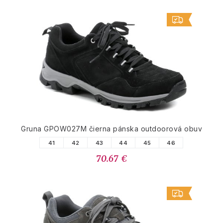
Gruna GPOW027M čierna pánska outdoorová obuv
41
42
43
44
45
46
70.67 €