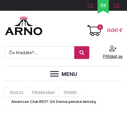
CZ
SK
DE
0
0.00 €
Přihlásit se
MENU
Arno.cz
Pánska obuv
Tenisky
American Club RD17-24 čierne pánske tenisky