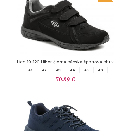
Lico 191120 Hiker čierna pánska športová obuv
41
42
43
44
45
46
70.89 €