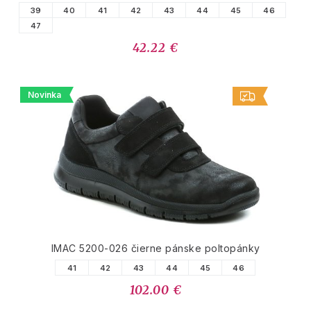
39
40
41
42
43
44
45
46
47
42.22 €
Novinka
IMAC 5200-026 čierne pánske poltopánky
41
42
43
44
45
46
102.00 €