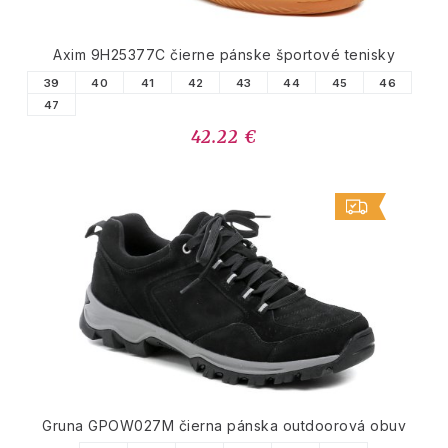
Axim 9H25377C čierne pánske športové tenisky
39
40
41
42
43
44
45
46
47
42.22 €
Gruna GPOW027M čierna pánska outdoorová obuv