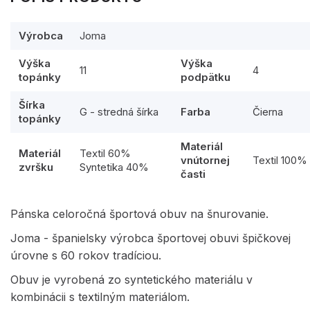
Výrobca
Joma
Výška
Výška
11
4
topánky
podpätku
Šírka
G - stredná šírka
Farba
Čierna
topánky
Materiál
Materiál
Textil 60%
vnútornej
Textil 100%
zvršku
Syntetika 40%
časti
Pánska celoročná športová obuv na šnurovanie.
Joma - španielsky výrobca športovej obuvi špičkovej
úrovne s 60 rokov tradíciou.
Obuv je vyrobená zo syntetického materiálu v
kombinácii s textilným materiálom.