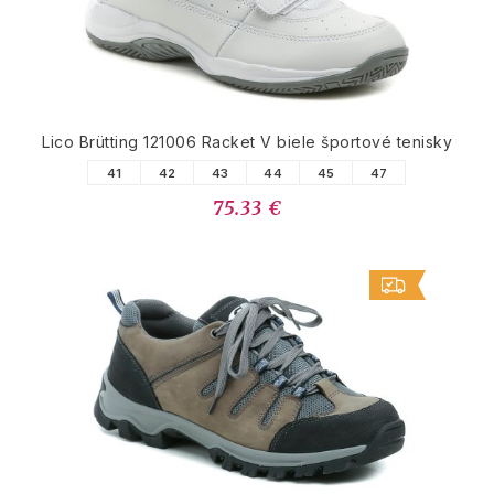
Lico Brütting 121006 Racket V biele športové tenisky
41
42
43
44
45
47
75.33 €