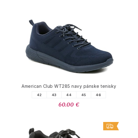
American Club WT285 navy pánske tenisky
42
43
44
45
46
60.00 €