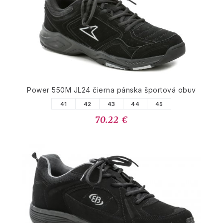
Power 550M JL24 čierna pánska športová obuv
41
42
43
44
45
70.22 €