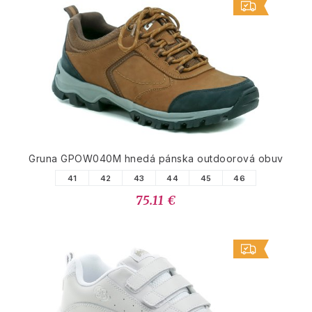
Gruna GPOW040M hnedá pánska outdoorová obuv
41
42
43
44
45
46
75.11 €