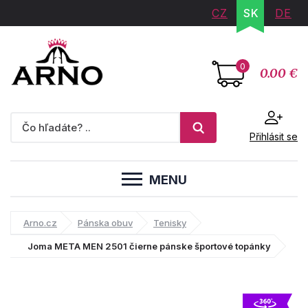
CZ
SK
DE
0
0.00 €
Přihlásit se
MENU
Arno.cz
Pánska obuv
Tenisky
Joma META MEN 2501 čierne pánske športové topánky