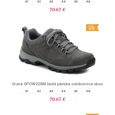
41
42
43
44
45
46
70.67 €
Gruna GPOW028M šedá pánska outdoorová obuv
41
42
43
44
45
46
70.67 €