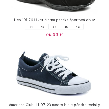
Lico 191176 Hiker čierna pánska športová obuv
41
43
44
45
46
66.00 €
American Club LH-07-23 modro biele pánske tenisky