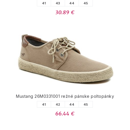
41
43
44
45
30.89 €
Mustang 26M0331001 režné pánske poltopánky
41
42
44
45
66.44 €