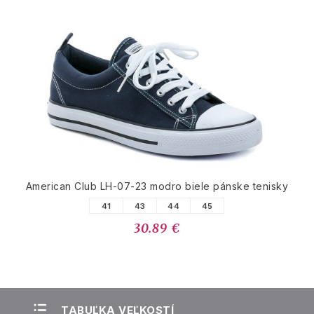
American Club LH-07-23 modro biele pánske tenisky
41
43
44
45
30.89 €
TABUĽKA VEĽKOSTÍ