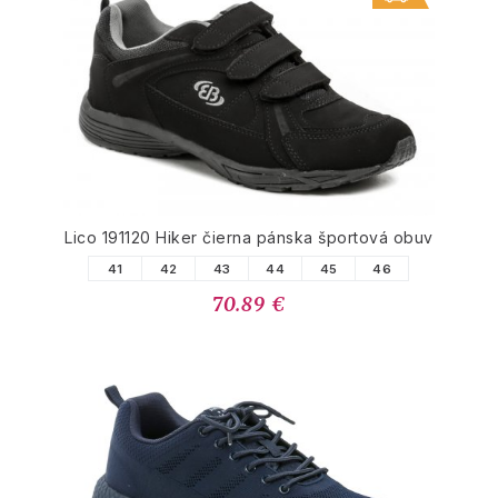
Lico 191120 Hiker čierna pánska športová obuv
41
42
43
44
45
46
70.89 €