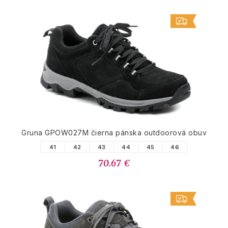
Gruna GPOW027M čierna pánska outdoorová obuv
41
42
43
44
45
46
70.67 €