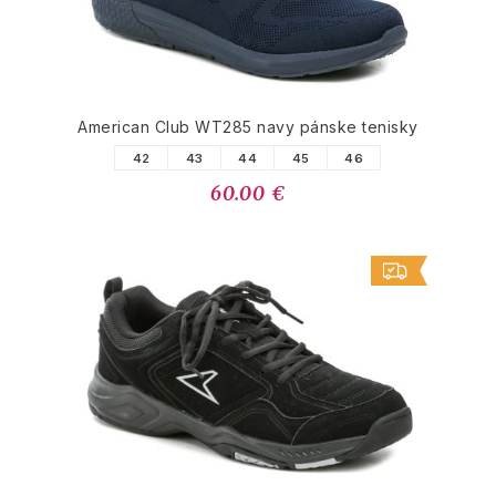
American Club WT285 navy pánske tenisky
42
43
44
45
46
60.00 €