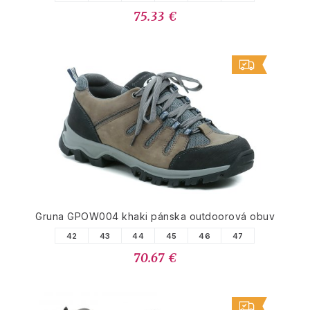
75.33 €
Gruna GPOW004 khaki pánska outdoorová obuv
42
43
44
45
46
47
70.67 €