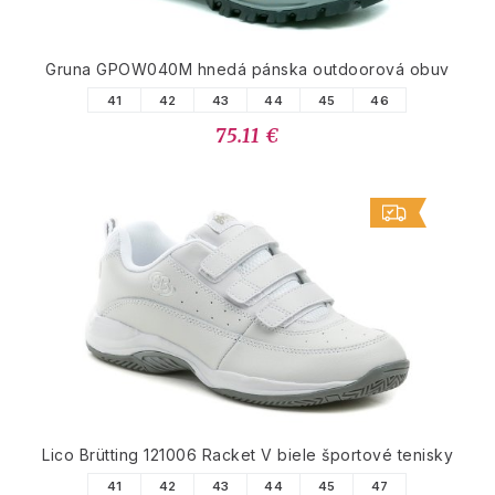
Gruna GPOW040M hnedá pánska outdoorová obuv
41
42
43
44
45
46
75.11 €
Lico Brütting 121006 Racket V biele športové tenisky
41
42
43
44
45
47