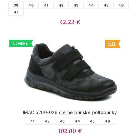
39
40
41
42
43
44
45
46
47
42.22 €
Novinka
IMAC 5200-026 čierne pánske poltopánky
41
42
43
44
45
46
102.00 €