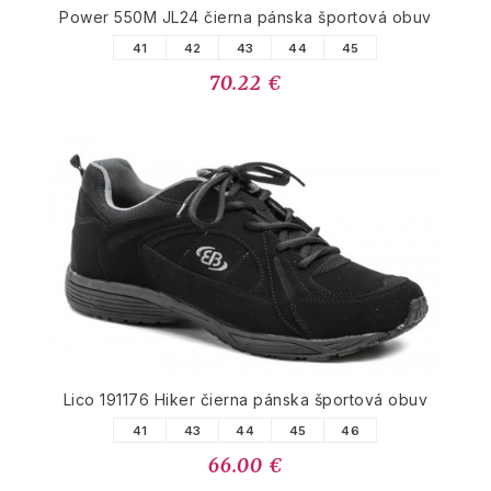
Power 550M JL24 čierna pánska športová obuv
41
42
43
44
45
70.22 €
Lico 191176 Hiker čierna pánska športová obuv
41
43
44
45
46
66.00 €