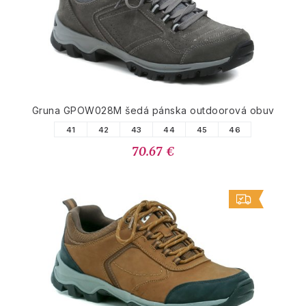
Gruna GPOW028M šedá pánska outdoorová obuv
41
42
43
44
45
46
70.67 €