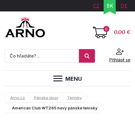
CZ
SK
DE
0
0.00 €
Přihlásit se
MENU
Arno.cz
Pánska obuv
Tenisky
American Club WT285 navy pánske tenisky