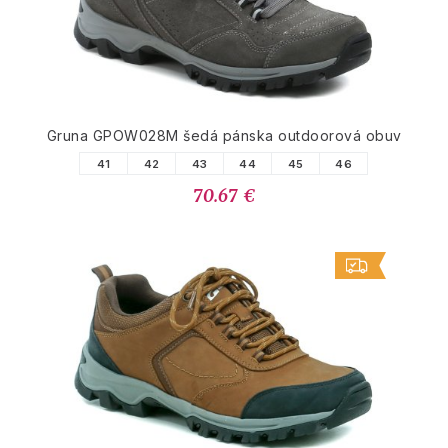
Gruna GPOW028M šedá pánska outdoorová obuv
41
42
43
44
45
46
70.67 €