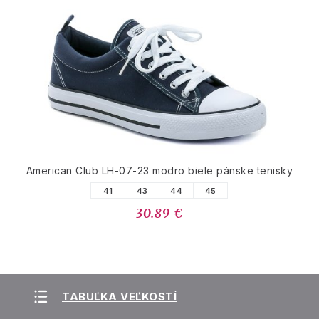
American Club LH-07-23 modro biele pánske tenisky
41
43
44
45
30.89 €
TABUĽKA VEĽKOSTÍ