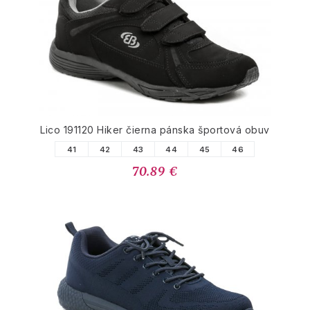
Lico 191120 Hiker čierna pánska športová obuv
41
42
43
44
45
46
70.89 €