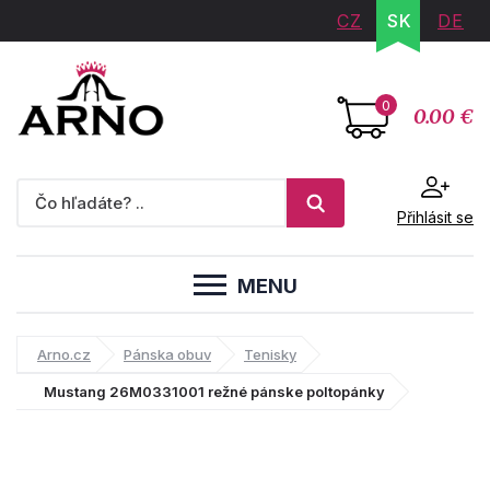
CZ
SK
DE
0
0.00 €
Přihlásit se
MENU
Arno.cz
Pánska obuv
Tenisky
Mustang 26M0331001 režné pánske poltopánky