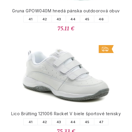
Gruna GPOW040M hnedá pánska outdoorová obuv
41
42
43
44
45
46
75.11 €
Lico Brütting 121006 Racket V biele športové tenisky
41
42
43
44
45
47
75.33 €