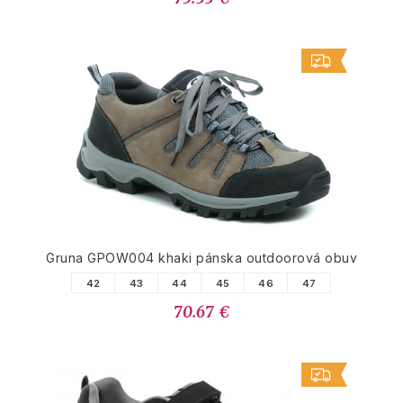
Gruna GPOW004 khaki pánska outdoorová obuv
42
43
44
45
46
47
70.67 €