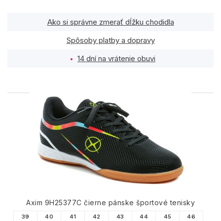
Ako si správne zmerať dĺžku chodidla
Spôsoby platby a dopravy
14 dní na vrátenie obuvi
PODOBNÉ PRODUKTY
Axim 9H25377C čierne pánske športové tenisky
39
40
41
42
43
44
45
46