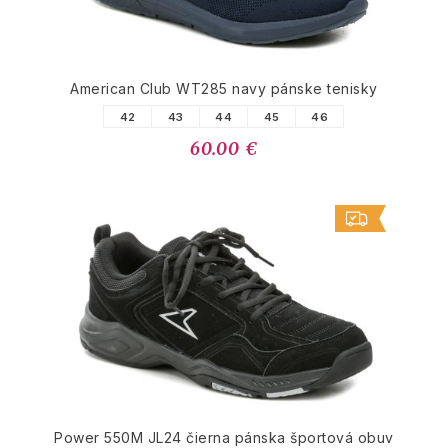
American Club WT285 navy pánske tenisky
42
43
44
45
46
60.00 €
Power 550M JL24 čierna pánska športová obuv