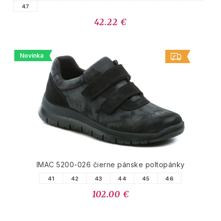
47
42.22 €
Novinka
IMAC 5200-026 čierne pánske poltopánky
41
42
43
44
45
46
102.00 €