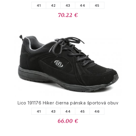
41
42
43
44
45
70.22 €
Lico 191176 Hiker čierna pánska športová obuv
41
43
44
45
46
66.00 €