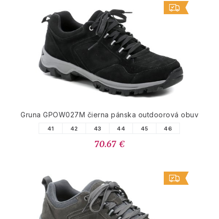
Gruna GPOW027M čierna pánska outdoorová obuv
41
42
43
44
45
46
70.67 €