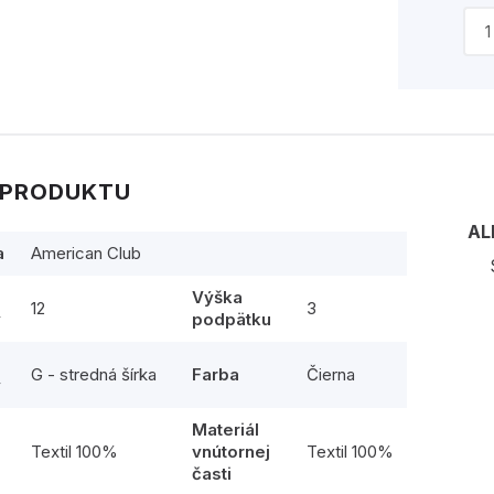
 PRODUKTU
AL
a
American Club
Výška
12
3
y
podpätku
G - stredná šírka
Farba
Čierna
y
Materiál
l
Textil 100%
vnútornej
Textil 100%
časti