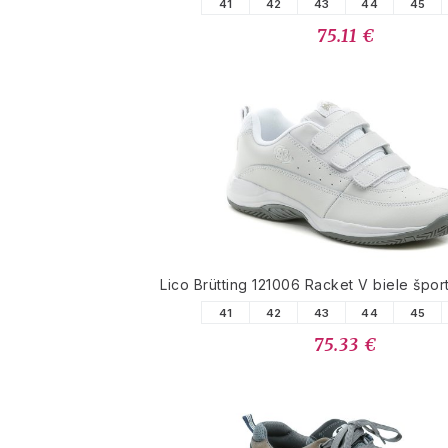
41
42
43
44
45
75.11 €
Lico Brütting 121006 Racket V biele špor
41
42
43
44
45
75.33 €