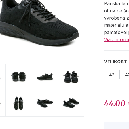
Pánska let
obuv na šn
vyrobená z
materiálu a
pamäťovej 
Viac inform
VELIKOST
42
4
44.00