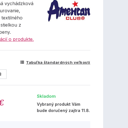
ná vychádzková
urovanie,
 textilného
 stielkou z
peny.
ácií o produkte.
Tabuľka štandardných veľkostí
3
Skladom
 €
Vybraný produkt Vám
bude doručený zajtra 11.8.