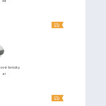
46
tové tenisky
47