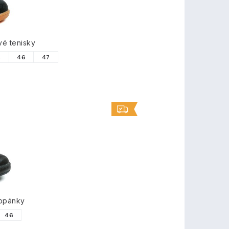
é tenisky
5
46
47
topánky
46