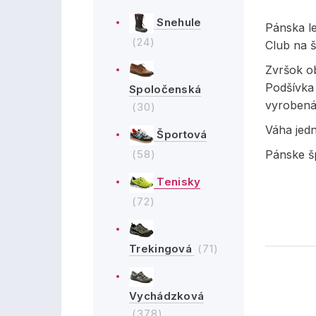
Snehule
Pánska l
(24)
Club na 
Zvršok ob
Podšívka j
Spoločenská
vyrobená
(30)
Váha jed
Športová
(58)
Pánske šp
Tenisky
(72)
Trekingová
(71)
Vychádzková
(378)