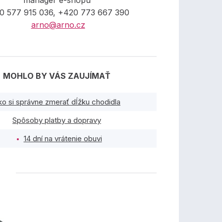
manager e-shopu
0 577 915 036, +420 773 667 390
arno@arno.cz
MOHLO BY VÁS ZAUJÍMAŤ
ko si správne zmerať dĺžku chodidla
Spôsoby platby a dopravy
14 dní na vrátenie obuvi
TY