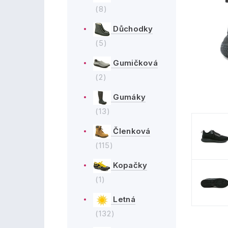
(8)
Důchodky
(5)
Gumičková
(2)
Gumáky
(13)
Členková
(115)
Kopačky
(1)
Letná
(132)