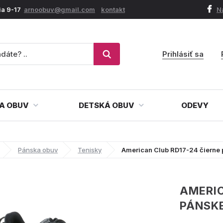
ia 9-17
arnoobuv@gmail.com
kontakt
N
Prihlásiť sa
A OBUV
DETSKÁ OBUV
ODEVY
Pánska obuv
Tenisky
American Club RD17-24 čierne 
AMERIC
PÁNSKE