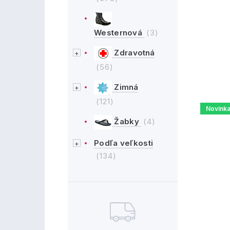
Westernová
(3)
Zdravotná
(56)
Zimná
(121)
Novink
Žabky
(4)
Podľa veľkosti
(134)