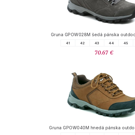
Gruna GPOW028M šedá pánska outdoo
41
42
43
44
45
70.67 €
Gruna GPOW040M hnedá pánska outdo