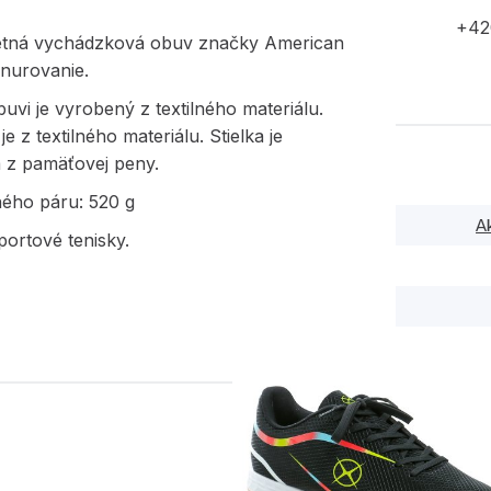
+42
etná vychádzková obuv značky American
šnurovanie.
uvi je vyrobený z textilného materiálu.
e z textilného materiálu. Stielka je
 z pamäťovej peny.
ného páru: 520 g
A
ortové tenisky.
PODOBNÉ PRODUK