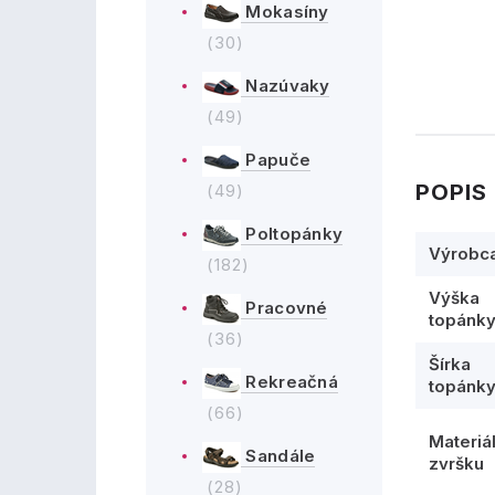
Mokasíny
(30)
Nazúvaky
(49)
Papuče
POPIS
(49)
Poltopánky
Výrobc
(182)
Výška
Pracovné
topánk
(36)
Šírka
Rekreačná
topánk
(66)
Materiá
Sandále
zvršku
(28)