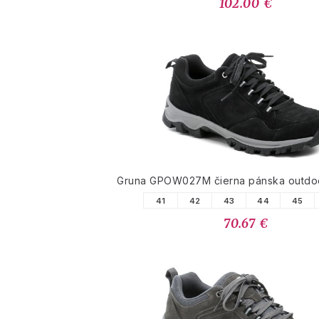
102.00 €
Gruna GPOW027M čierna pánska outdo
41
42
43
44
45
70.67 €