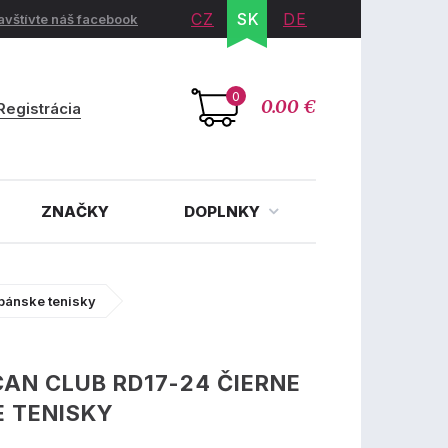
CZ
SK
DE
avštívte náš facebook
0
0.00 €
Registrácia
ZNAČKY
DOPLNKY
pánske tenisky
AN CLUB RD17-24 ČIERNE
 TENISKY