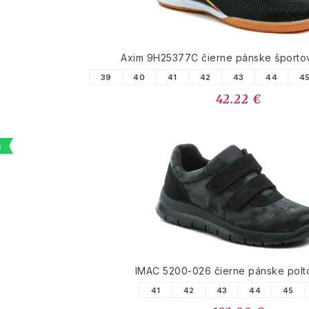
Axim 9H25377C čierne pánske športov
39
40
41
42
43
44
4
42.22 €
a
IMAC 5200-026 čierne pánske pol
41
42
43
44
45