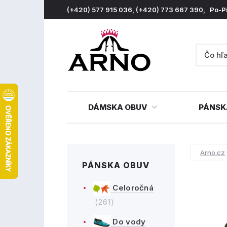
(+420) 577 915 036, (+420) 773 667 390, Po-P
DÁMSKA OBUV
PÁNSK
Arno.cz
PÁNSKA OBUV
Celoročná
(261)
Do vody