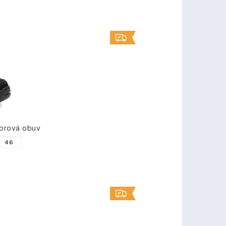
orová obuv
46