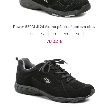
Power 550M JL24 čierna pánska športová obuv
41
42
43
44
45
70.22 €