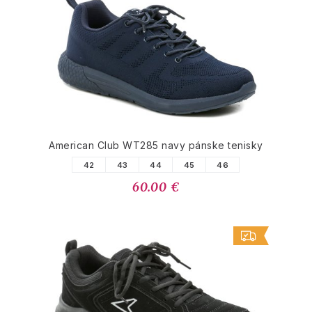
American Club WT285 navy pánske tenisky
42
43
44
45
46
60.00 €