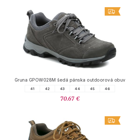
Gruna GPOW028M šedá pánska outdoorová obuv
41
42
43
44
45
46
70.67 €