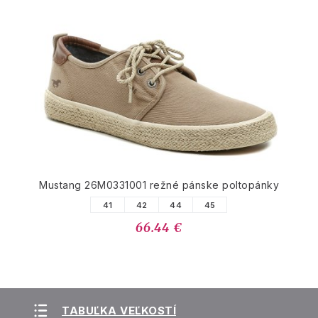
Mustang 26M0331001 režné pánske poltopánky
41
42
44
45
66.44 €
TABUĽKA VEĽKOSTÍ