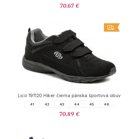
70.67 €
Lico 191120 Hiker čierna pánska športová obuv
41
42
43
44
45
46
70.89 €