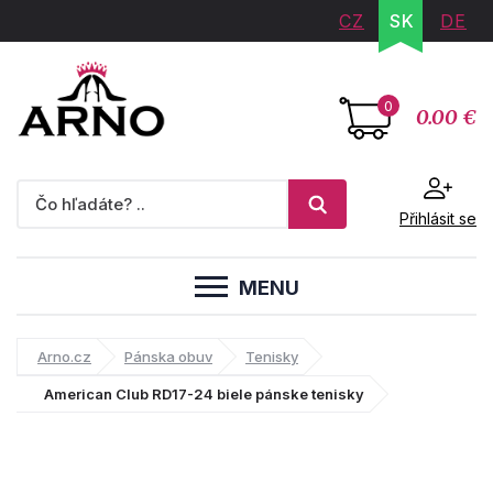
CZ
SK
DE
0
0.00 €
Přihlásit se
MENU
Arno.cz
Pánska obuv
Tenisky
American Club RD17-24 biele pánske tenisky