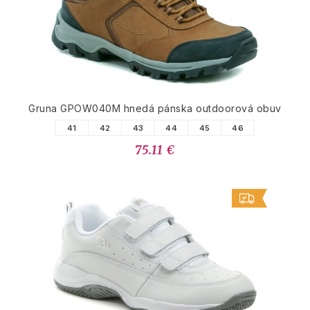
Gruna GPOW040M hnedá pánska outdoorová obuv
41
42
43
44
45
46
75.11 €