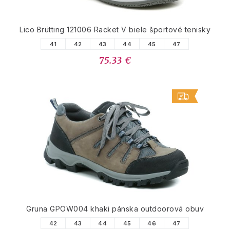
Lico Brütting 121006 Racket V biele športové tenisky
41
42
43
44
45
47
75.33 €
Gruna GPOW004 khaki pánska outdoorová obuv
42
43
44
45
46
47