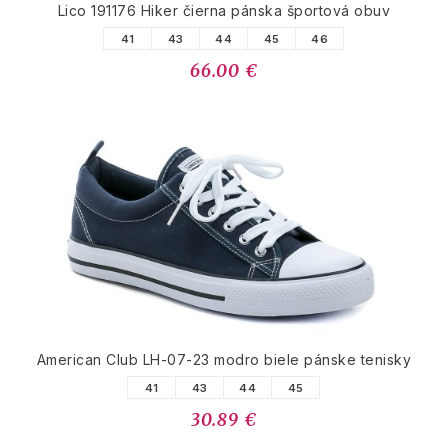
Lico 191176 Hiker čierna pánska športová obuv
41
43
44
45
46
66.00 €
American Club LH-07-23 modro biele pánske tenisky
41
43
44
45
30.89 €