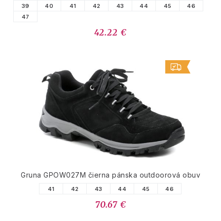
39
40
41
42
43
44
45
46
47
42.22 €
Gruna GPOW027M čierna pánska outdoorová obuv
41
42
43
44
45
46
70.67 €