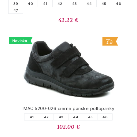
39
40
41
42
43
44
45
46
47
42.22 €
Novinka
IMAC 5200-026 čierne pánske poltopánky
41
42
43
44
45
46
102.00 €