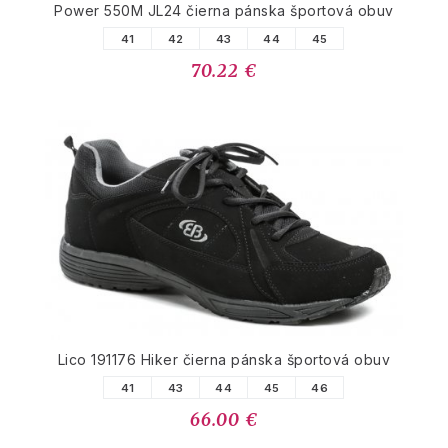
Power 550M JL24 čierna pánska športová obuv
41
42
43
44
45
70.22 €
Lico 191176 Hiker čierna pánska športová obuv
41
43
44
45
46
66.00 €