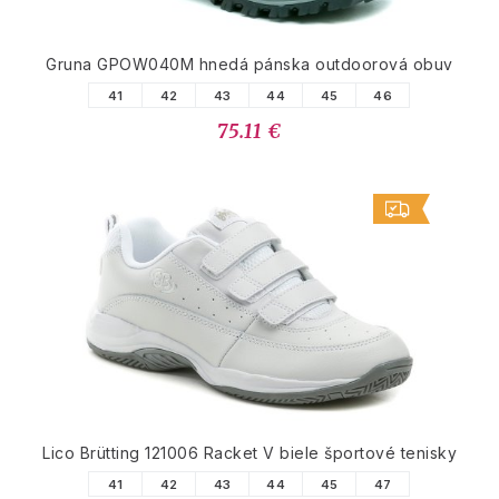
Gruna GPOW040M hnedá pánska outdoorová obuv
41
42
43
44
45
46
75.11 €
Lico Brütting 121006 Racket V biele športové tenisky
41
42
43
44
45
47