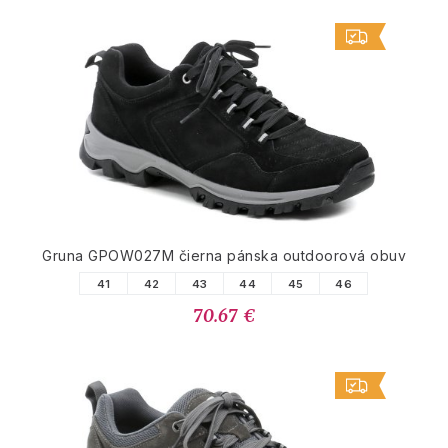
Gruna GPOW027M čierna pánska outdoorová obuv
41
42
43
44
45
46
70.67 €