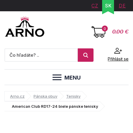
CZ
SK
DE
0
0.00 €
Přihlásit se
MENU
Arno.cz
Pánska obuv
Tenisky
American Club RD17-24 biele pánske tenisky