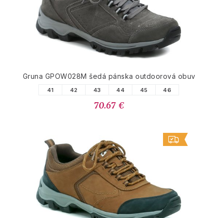
Gruna GPOW028M šedá pánska outdoorová obuv
41
42
43
44
45
46
70.67 €