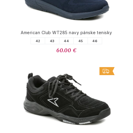
American Club WT285 navy pánske tenisky
42
43
44
45
46
60.00 €