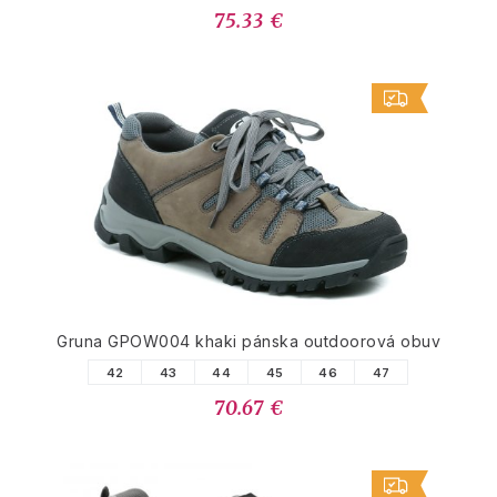
75.33 €
Gruna GPOW004 khaki pánska outdoorová obuv
42
43
44
45
46
47
70.67 €