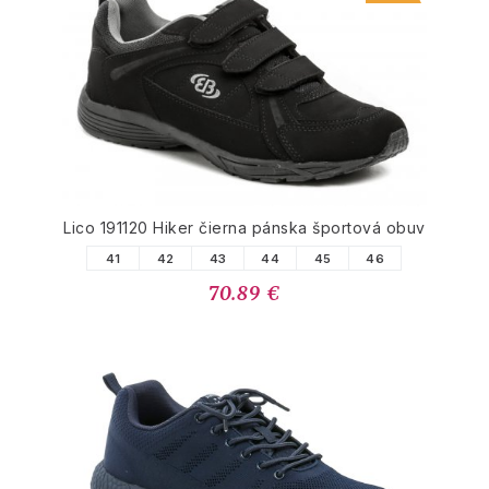
Lico 191120 Hiker čierna pánska športová obuv
41
42
43
44
45
46
70.89 €