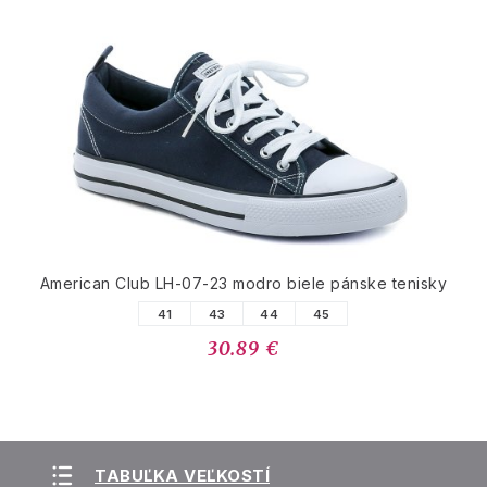
American Club LH-07-23 modro biele pánske tenisky
41
43
44
45
30.89 €
TABUĽKA VEĽKOSTÍ