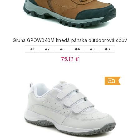
Gruna GPOW040M hnedá pánska outdoorová obuv
41
42
43
44
45
46
75.11 €