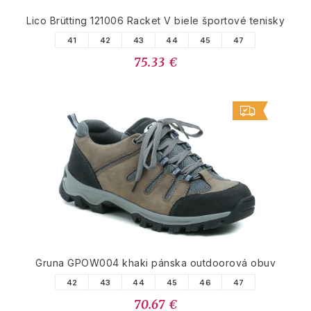
Lico Brütting 121006 Racket V biele športové tenisky
41
42
43
44
45
47
75.33 €
Gruna GPOW004 khaki pánska outdoorová obuv
42
43
44
45
46
47
70.67 €