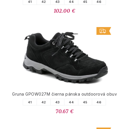
41
42
43
44
45
46
102.00 €
Gruna GPOW027M čierna pánska outdoorová obuv
41
42
43
44
45
46
70.67 €