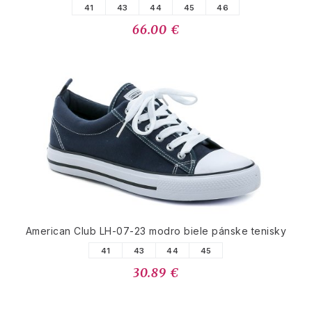
41
43
44
45
46
66.00 €
American Club LH-07-23 modro biele pánske tenisky
41
43
44
45
30.89 €