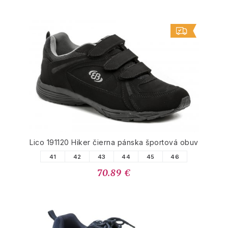
Lico 191120 Hiker čierna pánska športová obuv
41
42
43
44
45
46
70.89 €