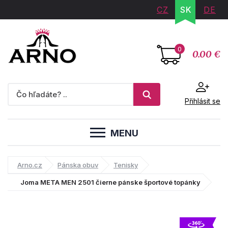
CZ
SK
DE
0
0.00 €
Přihlásit se
MENU
Arno.cz
Pánska obuv
Tenisky
Joma META MEN 2501 čierne pánske športové topánky