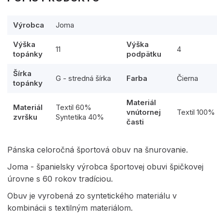
Výrobca
Joma
Výška
Výška
11
4
topánky
podpätku
Šírka
G - stredná šírka
Farba
Čierna
topánky
Materiál
Materiál
Textil 60%
vnútornej
Textil 100%
zvršku
Syntetika 40%
časti
Pánska celoročná športová obuv na šnurovanie.
Joma - španielsky výrobca športovej obuvi špičkovej
úrovne s 60 rokov tradíciou.
Obuv je vyrobená zo syntetického materiálu v
kombinácii s textilným materiálom.