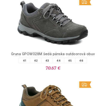
Gruna GPOW028M šedá pánska outdoorová obuv
41
42
43
44
45
46
70.67 €