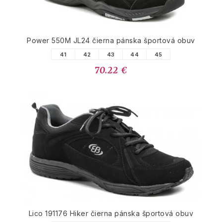
Power 550M JL24 čierna pánska športová obuv
41
42
43
44
45
70.22 €
Lico 191176 Hiker čierna pánska športová obuv