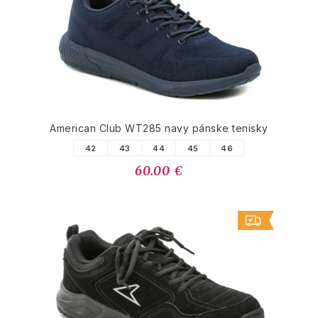
American Club WT285 navy pánske tenisky
42
43
44
45
46
60.00 €