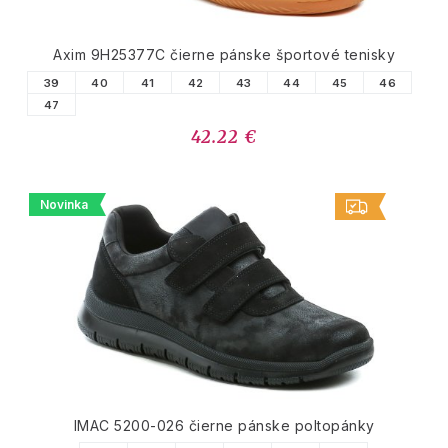
Axim 9H25377C čierne pánske športové tenisky
39
40
41
42
43
44
45
46
47
42.22 €
Novinka
IMAC 5200-026 čierne pánske poltopánky