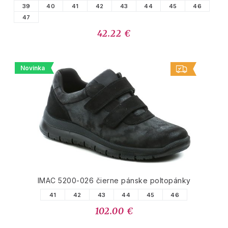
39
40
41
42
43
44
45
46
47
42.22 €
Novinka
IMAC 5200-026 čierne pánske poltopánky
41
42
43
44
45
46
102.00 €