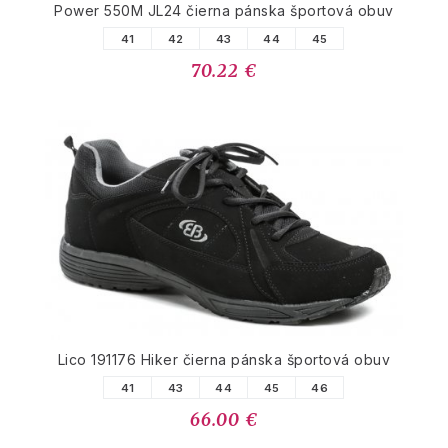
Power 550M JL24 čierna pánska športová obuv
41
42
43
44
45
70.22 €
Lico 191176 Hiker čierna pánska športová obuv
41
43
44
45
46
66.00 €