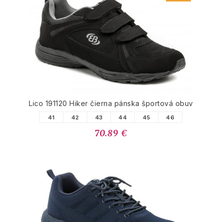
Lico 191120 Hiker čierna pánska športová obuv
41
42
43
44
45
46
70.89 €