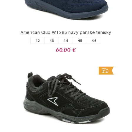
American Club WT285 navy pánske tenisky
42
43
44
45
46
60.00 €