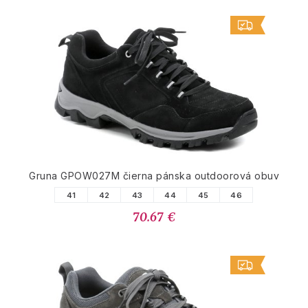
Gruna GPOW027M čierna pánska outdoorová obuv
41
42
43
44
45
46
70.67 €