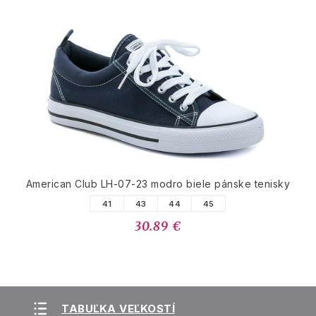
American Club LH-07-23 modro biele pánske tenisky
41
43
44
45
30.89 €
TABUĽKA VEĽKOSTÍ