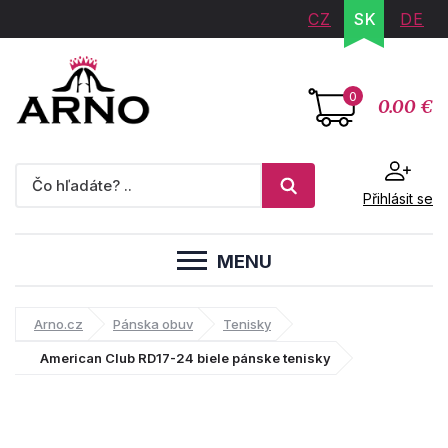
CZ
SK
DE
0
0.00 €
Přihlásit se
MENU
Arno.cz
Pánska obuv
Tenisky
American Club RD17-24 biele pánske tenisky