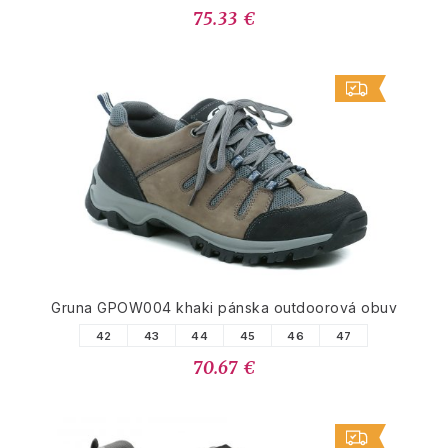
75.33 €
Gruna GPOW004 khaki pánska outdoorová obuv
42
43
44
45
46
47
70.67 €