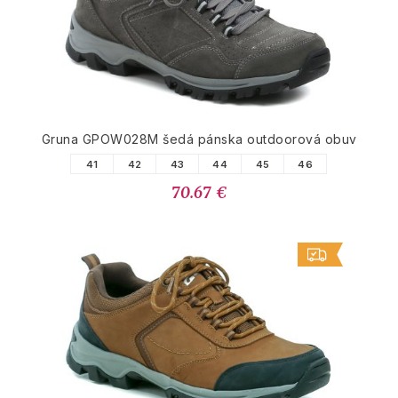
Gruna GPOW028M šedá pánska outdoorová obuv
41
42
43
44
45
46
70.67 €