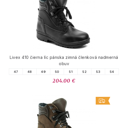
Livex 410 čierna líc pánska zimná členková nadmerná
obuv
47
48
49
50
51
52
53
54
204.00 €