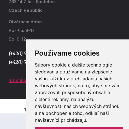
763 14 Zlín - Kostelec
Czech Republic
Otváracia doba
Po-Pia: 9-17
So: 9-12
Používame cookies
(+420) 577 915 036,
(+420) 773 667 390
Súbory cookie a ďalšie technológie
sledovania používame na zlepšenie
vášho zážitku z prehliadania našich
arnoobuv@gmail.com
webových stránok, na to, aby sme vám
zobrazovali prispôsobený obsah a
cielené reklamy, na analýzu
návštevnosti našich webových stránok
Tvorba e-shopů a webových stránek Zlín
a na pochopenie toho, odkiaľ naši
návštevníci prichádzajú.