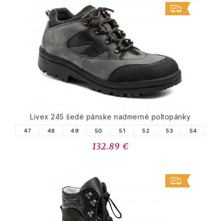
Livex 245 šedé pánske nadmerné poltopánky
47
48
49
50
51
52
53
54
132.89 €