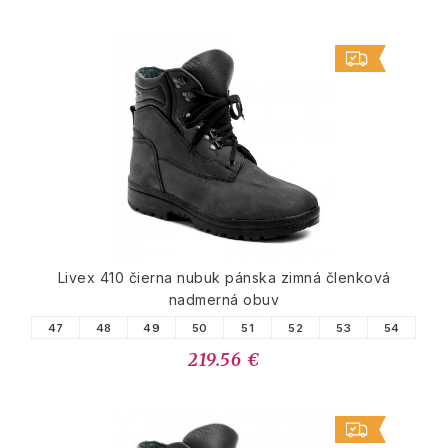
Livex 410 čierna nubuk pánska zimná členková
nadmerná obuv
47
48
49
50
51
52
53
54
219.56 €