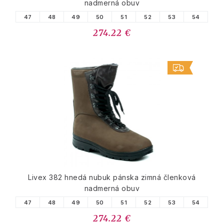
nadmerná obuv
47
48
49
50
51
52
53
54
274.22 €
Livex 382 hnedá nubuk pánska zimná členková
nadmerná obuv
47
48
49
50
51
52
53
54
274.22 €