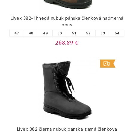
Livex 382-1 hnedá nubuk pánska členková nadmerná
obuv
47
48
49
50
51
52
53
54
268.89 €
Livex 382 čierna nubuk pánska zimná členková