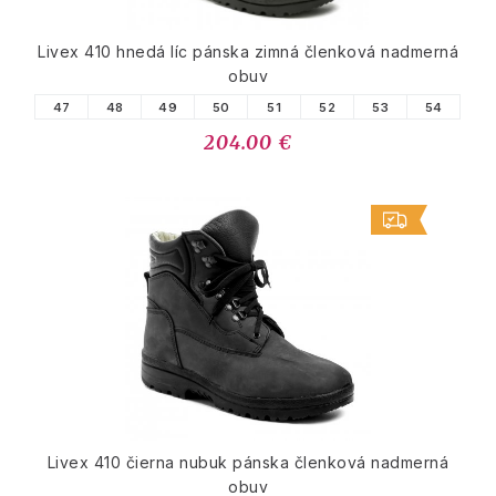
Livex 410 hnedá líc pánska zimná členková nadmerná
obuv
47
48
49
50
51
52
53
54
204.00 €
Livex 410 čierna nubuk pánska členková nadmerná
obuv