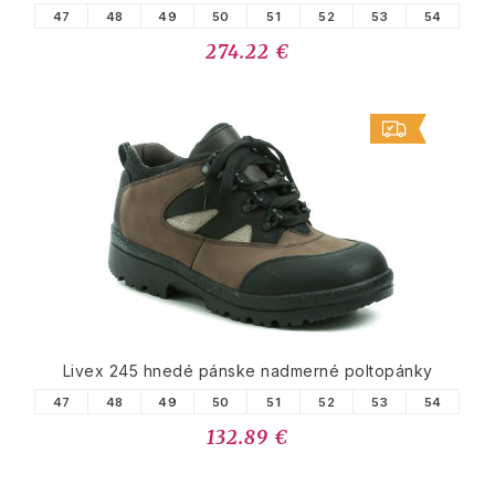
47
48
49
50
51
52
53
54
274.22 €
Livex 245 hnedé pánske nadmerné poltopánky
47
48
49
50
51
52
53
54
132.89 €