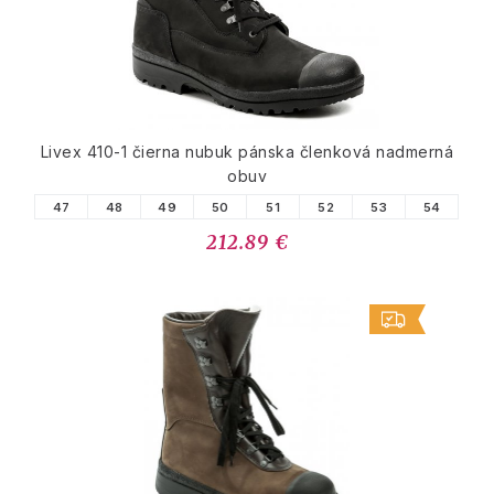
Livex 410-1 čierna nubuk pánska členková nadmerná
obuv
47
48
49
50
51
52
53
54
212.89 €