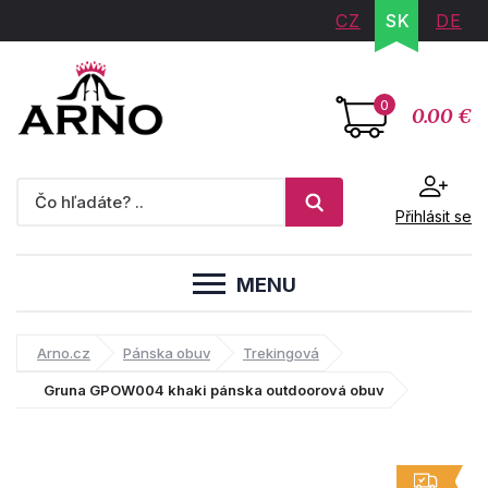
CZ
SK
DE
0
0.00 €
Přihlásit se
MENU
Arno.cz
Pánska obuv
Trekingová
Gruna GPOW004 khaki pánska outdoorová obuv