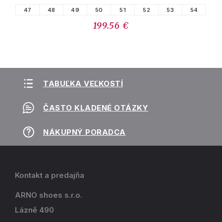
47
48
49
50
51
52
53
54
199.56 €
TABUĽKA VEĽKOSTÍ
ČASTO KLADENÉ OTÁZKY
NÁKUPNÝ PORADCA
Kontakt a predajňa
ARNO shoes s.r.o.
Lázně 490