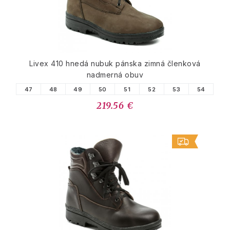
Livex 410 hnedá nubuk pánska zimná členková
nadmerná obuv
47
48
49
50
51
52
53
54
219.56 €