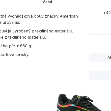
časti
+42
etná vychádzková obuv značky American
šnurovanie.
uvi je vyrobený z textilného materiálu.
je z textilného materiálu.
ného páru: 860 g
ortové tenisky.
A
PODOBNÉ PRODUK