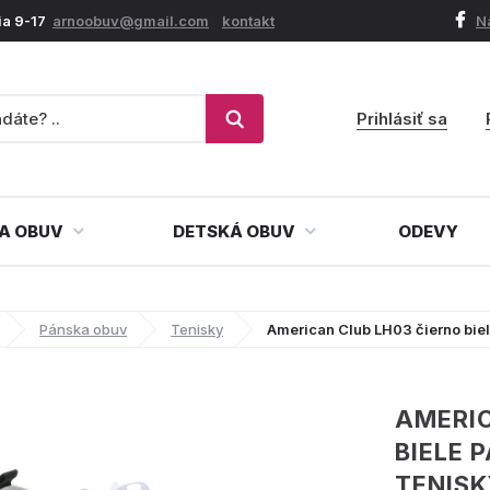
ia 9-17
arnoobuv@gmail.com
kontakt
N
Prihlásiť sa
A OBUV
DETSKÁ OBUV
ODEVY
Pánska obuv
Tenisky
American Club LH03 čierno bie
AMERIC
BIELE 
TENIS