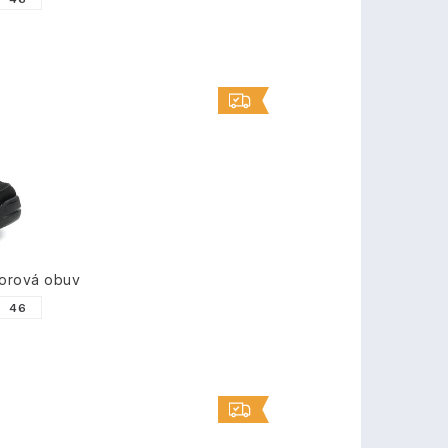
orová obuv
46