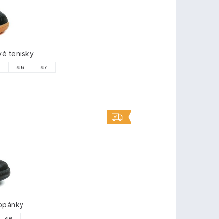
é tenisky
5
46
47
topánky
46