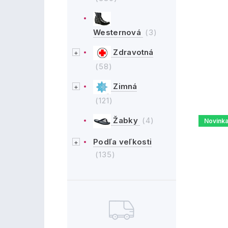
Westernová
(3)
Zdravotná
(58)
Zimná
(121)
Žabky
(4)
Novink
Podľa veľkosti
(135)