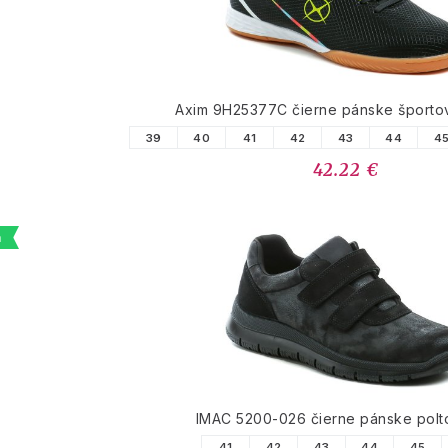
Axim 9H25377C čierne pánske športov
39
40
41
42
43
44
4
42.22 €
a
IMAC 5200-026 čierne pánske pol
41
42
43
44
45