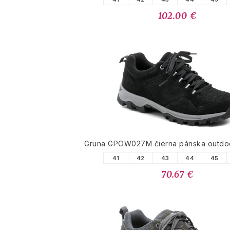
102.00 €
Gruna GPOW027M čierna pánska outdo
41
42
43
44
45
70.67 €