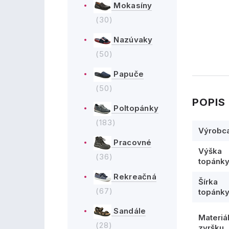
Mokasíny
(30)
Nazúvaky
(50)
Papuče
(50)
POPIS
Poltopánky
(183)
Výrobc
Pracovné
Výška
(36)
topánk
Rekreačná
Šírka
(67)
topánk
Sandále
Materiá
(28)
zvršku