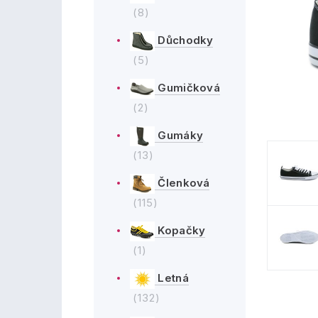
(8)
Důchodky
(5)
Gumičková
(2)
Gumáky
(13)
Členková
(115)
Kopačky
(1)
Letná
(132)