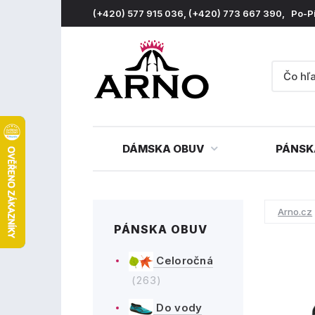
(+420) 577 915 036, (+420) 773 667 390, Po-P
DÁMSKA OBUV
PÁNSK
Arno.cz
PÁNSKA OBUV
Celoročná
(263)
Do vody