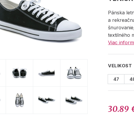
Pánska let
a rekreačn
šnurovanie
textilného 
Viac inform
VELIKOST
47
4
30.89 