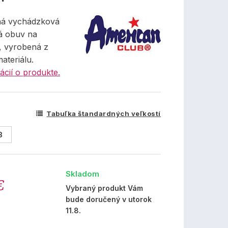
ná vychádzková
á obuv na
, vyrobená z
materiálu.
ácií o produkte.
Tabuľka štandardných veľkostí
8
Skladom
€
Vybraný produkt Vám
bude doručený v utorok
11.8.