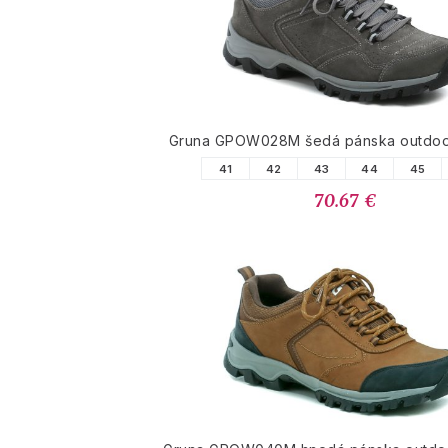
Gruna GPOW028M šedá pánska outdoo
41
42
43
44
45
70.67 €