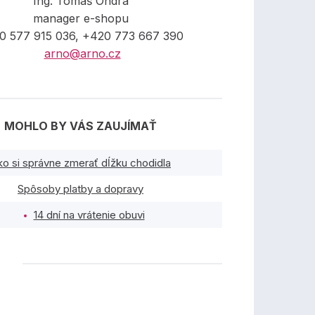
Ing. Tomáš Ondra
manager e-shopu
0 577 915 036, +420 773 667 390
arno@arno.cz
MOHLO BY VÁS ZAUJÍMAŤ
ko si správne zmerať dĺžku chodidla
Spôsoby platby a dopravy
14 dní na vrátenie obuvi
TY