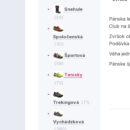
Snehule
(24)
Pánska l
Club na 
Zvršok ob
Spoločenská
Podšívka 
(30)
Váha jed
Športová
(58)
Pánske šp
Tenisky
(72)
Trekingová
(71)
Vychádzková
(380)