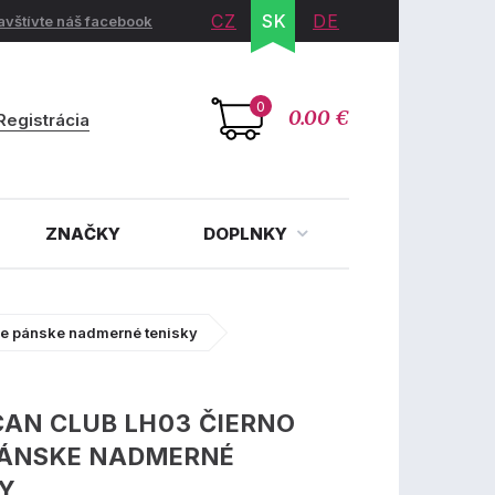
CZ
SK
DE
avštívte náš facebook
0
0.00 €
Registrácia
ZNAČKY
DOPLNKY
le pánske nadmerné tenisky
AN CLUB LH03 ČIERNO
PÁNSKE NADMERNÉ
KY