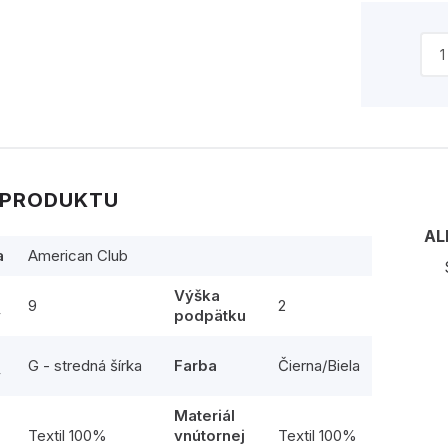
 PRODUKTU
AL
a
American Club
Výška
9
2
y
podpätku
G - stredná šírka
Farba
Čierna/Biela
y
Materiál
l
Textil 100%
vnútornej
Textil 100%