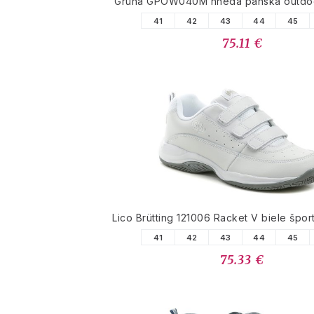
Gruna GPOW040M hnedá pánska outdo
41
42
43
44
45
75.11 €
Lico Brütting 121006 Racket V biele špor
41
42
43
44
45
75.33 €