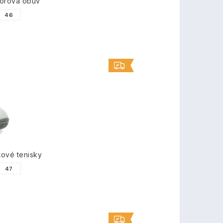
orová obuv
46
tové tenisky
47