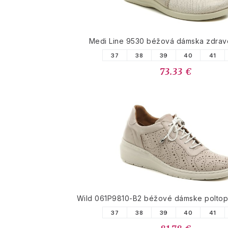
Medi Line 9530 béžová dámska zdrav
37
38
39
40
41
73.33 €
Wild 061P9810-B2 béžové dámske poltopá
37
38
39
40
41