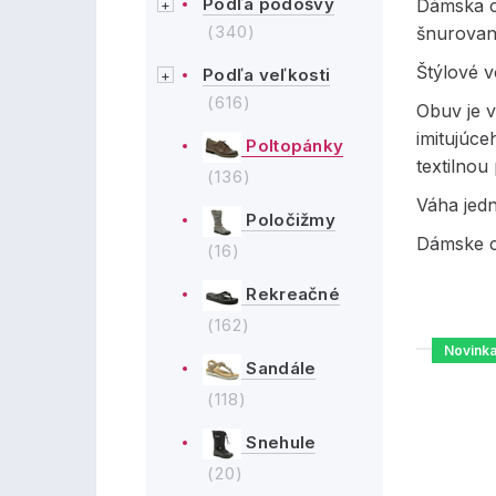
Podľa podošvy
Dámska c
(340)
šnurovan
Štýlové 
Podľa veľkosti
(616)
Obuv je 
imitujúce
Poltopánky
textilnou
(136)
Váha jed
Poločižmy
Dámske c
(16)
Rekreačné
(162)
Novink
Sandále
(118)
Snehule
(20)