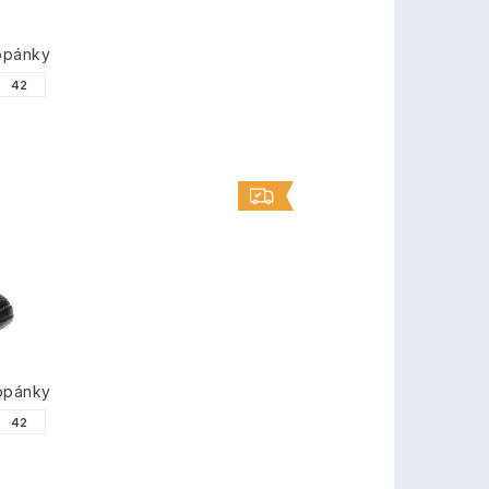
opánky
42
opánky
42