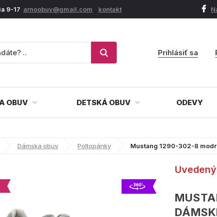
ia 9-17
arnoobuv@gmail.com
kontakt
N
Prihlásiť sa
A OBUV
DETSKÁ OBUV
ODEVY
Dámska obuv
Poltopánky
Mustang 1290-302-8 modr
Uvedený 
MUSTA
DÁMSK