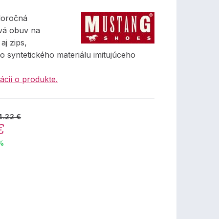
loročná
vá obuv na
aj zips,
o syntetického materiálu imitujúceho
ácií o produkte.
4.22 €
€
 %