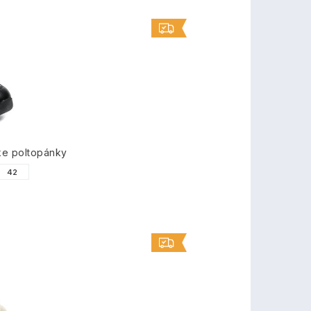
ke poltopánky
42