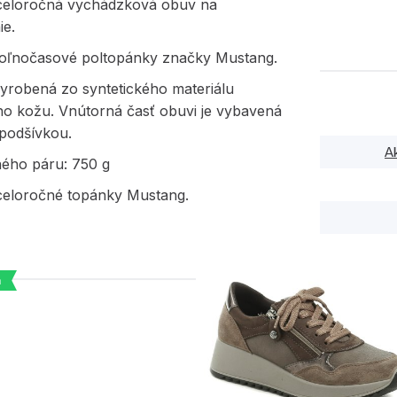
eloročná vychádzková obuv na
ie.
voľnočasové poltopánky značky Mustang.
vyrobená zo syntetického materiálu
ho kožu. Vnútorná časť obuvi je vybavená
 podšívkou.
A
ného páru: 750 g
eloročné topánky Mustang.
a
PODOBNÉ PRODUK