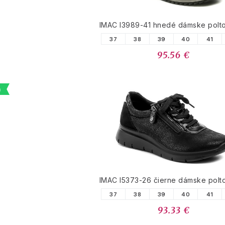
IMAC I3989-41 hnedé dámske polt
37
38
39
40
41
95.56 €
a
IMAC I5373-26 čierne dámske polt
37
38
39
40
41
93.33 €