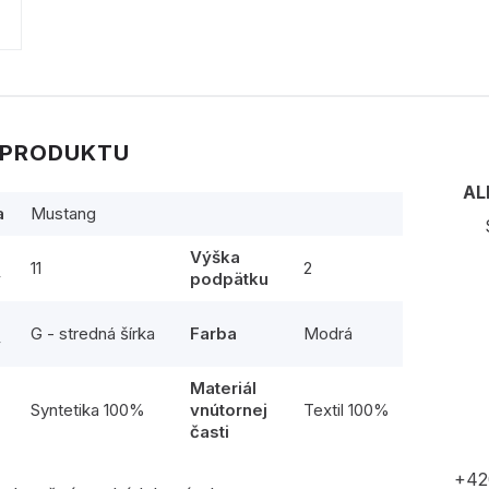
 PRODUKTU
AL
a
Mustang
Výška
11
2
y
podpätku
G - stredná šírka
Farba
Modrá
y
Materiál
l
Syntetika 100%
vnútornej
Textil 100%
časti
+42