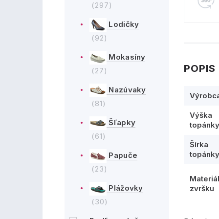
(297)
Lodičky
(92)
Mokasíny
POPIS
(27)
Nazúvaky
Výrobc
(81)
Výška
Šľapky
topánk
(61)
Šírka
topánk
Papuče
(23)
Materiá
Plážovky
zvršku
(30)