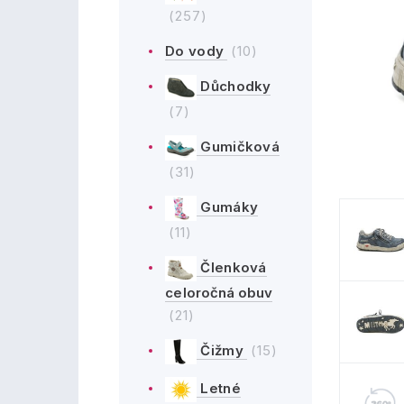
(257)
Do vody
(10)
Důchodky
(7)
Gumičková
(31)
Gumáky
(11)
Členková
celoročná obuv
(21)
Čižmy
(15)
Letné