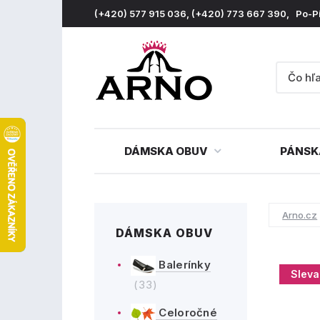
(+420) 577 915 036, (+420) 773 667 390, Po-P
DÁMSKA OBUV
PÁNSK
Arno.cz
DÁMSKA OBUV
Balerínky
Sleva
(33)
Celoročné