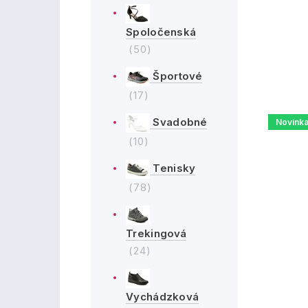
Spoločenská
(50)
Športové
(17)
Svadobné
Novink
(10)
Tenisky
(78)
Trekingová
(24)
Vychádzková