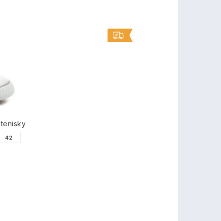
tenisky
42