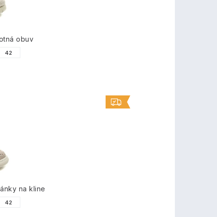
otná obuv
42
nky na kline
42