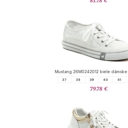
81.78 €
Mustang 26M0242012 biele dámske 
37
38
39
40
41
79.78 €