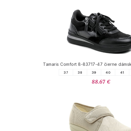
Tamaris Comfort 8-83717-47 čierne dáms
37
38
39
40
41
88.67 €