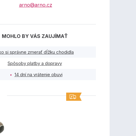
arno@arno.cz
MOHLO BY VÁS ZAUJÍMAŤ
ko si správne zmerať dĺžku chodidla
Spôsoby platby a dopravy
14 dní na vrátenie obuvi
TY