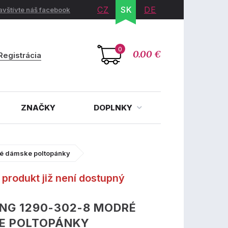
CZ
SK
DE
avštívte náš facebook
0
0.00 €
Registrácia
ZNAČKY
DOPLNKY
é dámske poltopánky
produkt již není dostupný
NG 1290-302-8 MODRÉ
E POLTOPÁNKY