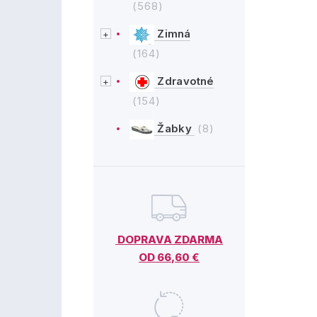
(568)
Zimná
(164)
Zdravotné
(154)
Žabky
(8)
DOPRAVA ZDARMA
OD 66,60 €