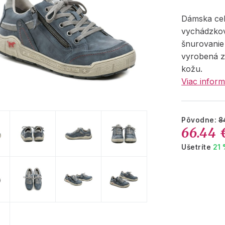
Dámska ce
vychádzko
šnurovanie 
vyrobená z
kožu.
Viac inform
Pôvodne:
8
66.44 
Ušetríte
21