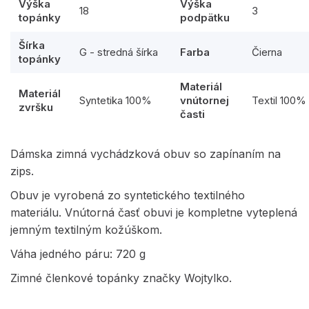
Výška
Výška
18
3
topánky
podpätku
Šírka
G - stredná šírka
Farba
Čierna
topánky
Materiál
Materiál
Syntetika 100%
vnútornej
Textil 100%
zvršku
časti
Dámska zimná vychádzková obuv so zapínaním na
zips.
Obuv je vyrobená zo syntetického textilného
materiálu. Vnútorná časť obuvi je kompletne vyteplená
jemným textilným kožúškom.
Váha jedného páru: 720 g
Zimné členkové topánky značky Wojtylko.