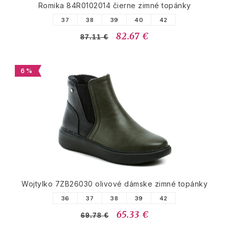
Romika 84R0102014 čierne zimné topánky
37
38
39
40
42
82.67 €
87.11 €
6 %
Wojtylko 7ZB26030 olivové dámske zimné topánky
36
37
38
39
42
65.33 €
69.78 €