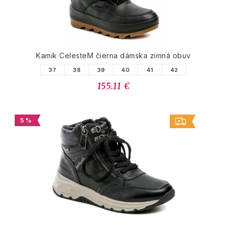
Kamik CelesteM čierna dámska zimná obuv
37
38
39
40
41
42
155.11 €
5 %