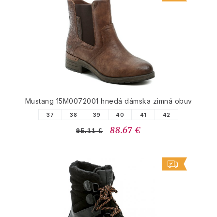
Mustang 15M0072001 hnedá dámska zimná obuv
37
38
39
40
41
42
88.67 €
95.11 €