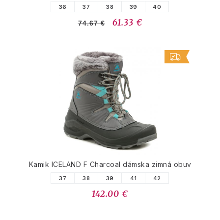
36
37
38
39
40
61.33 €
74.67 €
Kamik ICELAND F Charcoal dámska zimná obuv
37
38
39
41
42
142.00 €