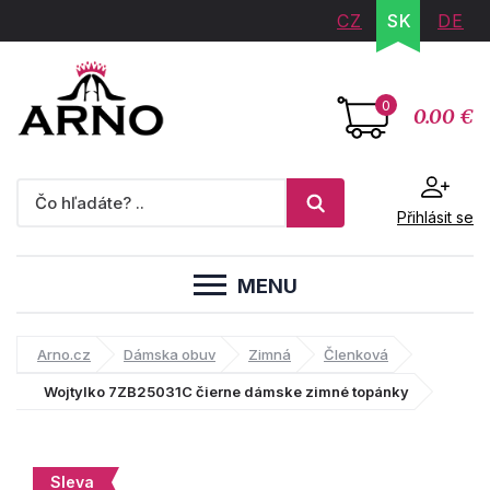
CZ
SK
DE
0
0.00 €
Přihlásit se
MENU
Arno.cz
Dámska obuv
Zimná
Členková
Wojtylko 7ZB25031C čierne dámske zimné topánky
Sleva