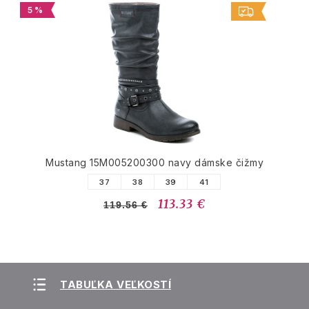
5 %
Mustang 15M005200300 navy dámske čižmy
37
38
39
41
113.33 €
119.56 €
TABUĽKA VEĽKOSTÍ