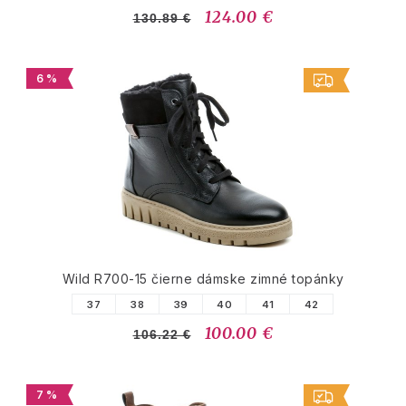
124.00 €
130.89 €
6 %
Wild R700-15 čierne dámske zimné topánky
37
38
39
40
41
42
100.00 €
106.22 €
7 %