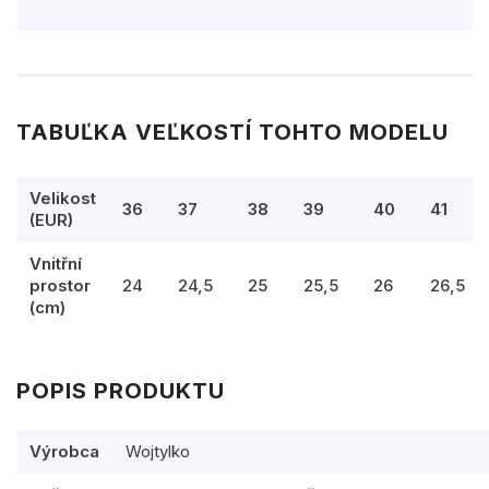
TABUĽKA VEĽKOSTÍ TOHTO MODELU
Velikost
36
37
38
39
40
41
(EUR)
Vnitřní
prostor
24
24,5
25
25,5
26
26,5
(cm)
POPIS PRODUKTU
Výrobca
Wojtylko