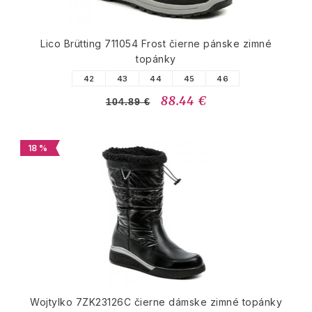
Lico Brütting 711054 Frost čierne pánske zimné
topánky
42
43
44
45
46
88.44 €
104.89 €
18 %
Wojtylko 7ZK23126C čierne dámske zimné topánky