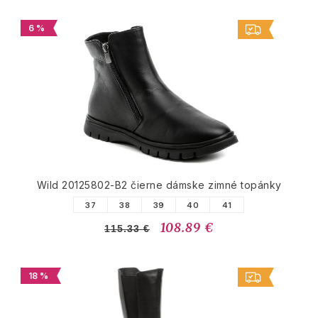
6 %
Wild 20125802-B2 čierne dámske zimné topánky
37
38
39
40
41
108.89 €
115.33 €
18 %