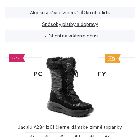
Ako si správne zmerať dĺžku chodidla
Spôsoby platby a dopravy
14 dní na vrátenie obuvi
5 %
PODOBNÉ PRODUKTY
Jacalu A2841z61 čierne dámske zimné topánky
37
38
39
40
41
42