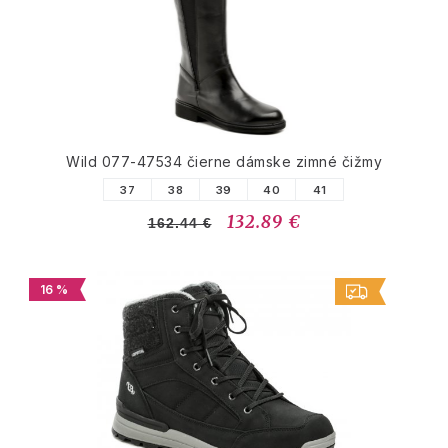
Wild 077-47534 čierne dámske zimné čižmy
37
38
39
40
41
132.89 €
162.44 €
16 %