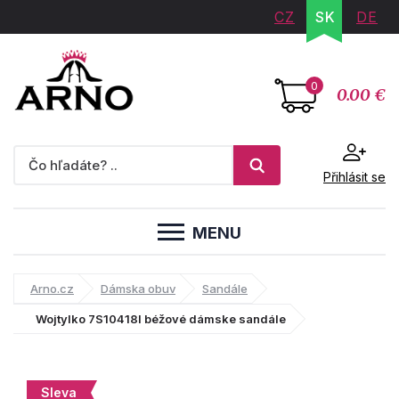
CZ
SK
DE
0
0.00 €
Přihlásit se
MENU
Arno.cz
Dámska obuv
Sandále
Wojtylko 7S10418I béžové dámske sandále
Sleva