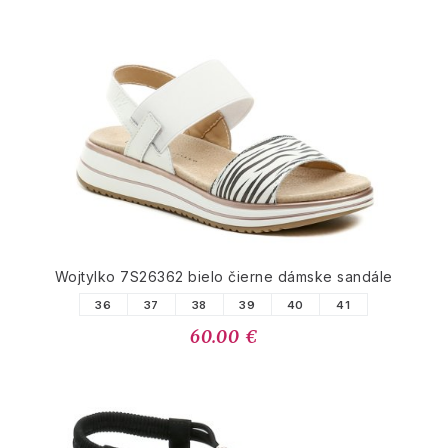
Wojtylko 7S26362 bielo čierne dámske sandále
36
37
38
39
40
41
60.00 €