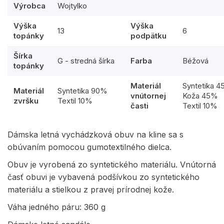
Výrobca
Wojtylko
Výška
Výška
13
6
topánky
podpätku
Šírka
G - stredná šírka
Farba
Béžová
topánky
Materiál
Syntetika 
Materiál
Syntetika 90%
vnútornej
Koža 45%
zvršku
Textil 10%
časti
Textil 10%
Dámska letná vychádzková obuv na kline sa s
obúvaním pomocou gumotextilného dielca.
Obuv je vyrobená zo syntetického materiálu. Vnútorná
časť obuvi je vybavená podšívkou zo syntetického
materiálu a stielkou z pravej prírodnej kože.
Váha jedného páru: 360 g