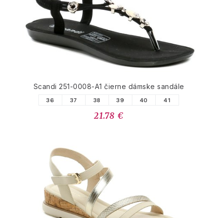
Scandi 251-0008-A1 čierne dámske sandále
36
37
38
39
40
41
21.78 €