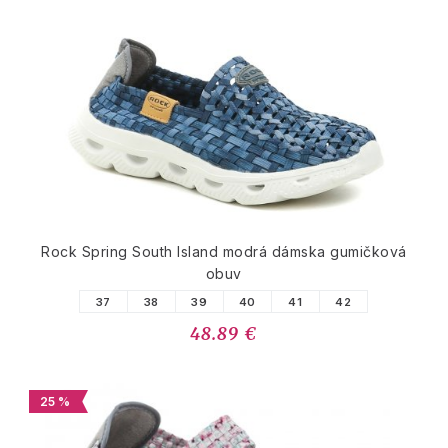
Rock Spring South Island modrá dámska gumičková
obuv
37
38
39
40
41
42
48.89 €
25 %