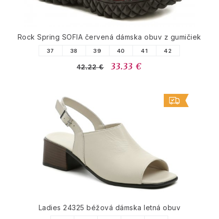
Rock Spring SOFIA červená dámska obuv z gumičiek
37
38
39
40
41
42
33.33 €
42.22 €
Ladies 24325 béžová dámska letná obuv