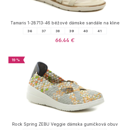
Tamaris 1-28713-46 béžové dámske sandále na kline
36
37
38
39
40
41
66.44 €
19 %
Rock Spring ZEBU Veggie dámska gumičková obuv