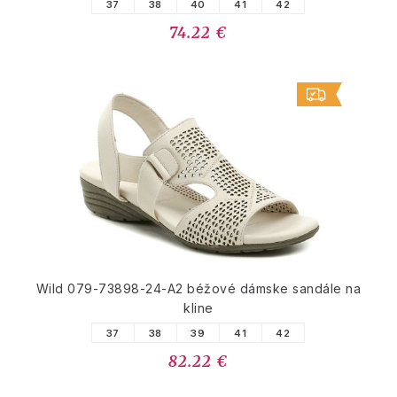
37
38
40
41
42
74.22 €
Wild 079-73898-24-A2 béžové dámske sandále na
kline
37
38
39
41
42
82.22 €