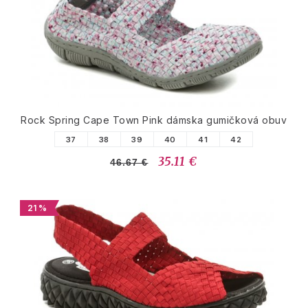
Rock Spring Cape Town Pink dámska gumičková obuv
37
38
39
40
41
42
35.11 €
46.67 €
21 %