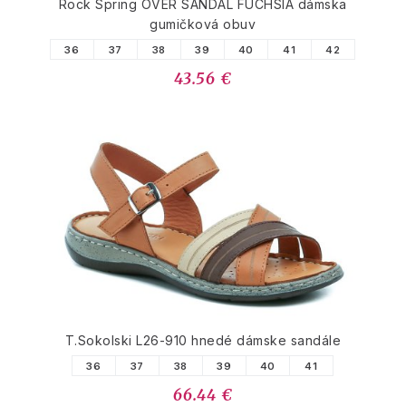
Rock Spring OVER SANDAL FUCHSIA dámska
gumičková obuv
36
37
38
39
40
41
42
43.56 €
T.Sokolski L26-910 hnedé dámske sandále
36
37
38
39
40
41
66.44 €