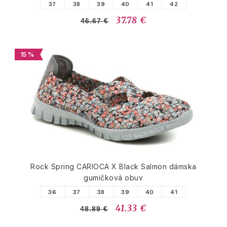
37
38
39
40
41
42
37.78 €
46.67 €
15 %
Rock Spring CARIOCA X Black Salmon dámska
gumičková obuv
36
37
38
39
40
41
41.33 €
48.89 €