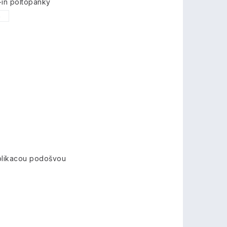
-in poltopánky
6
 blikacou podošvou