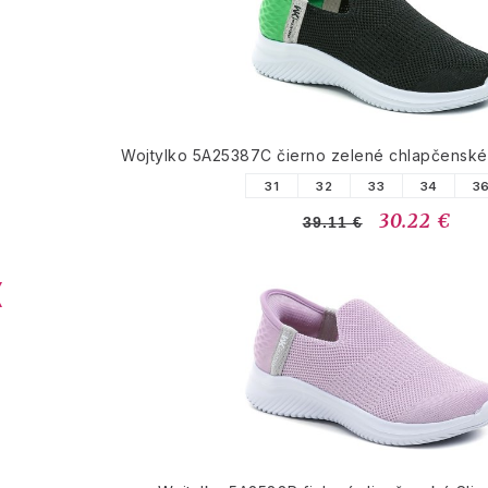
Wojtylko 5A25387C čierno zelené chlapčenské 
31
32
33
34
3
30.22 €
39.11 €