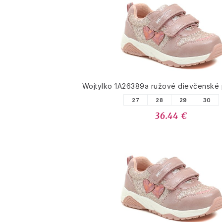
Wojtylko 1A26389a ružové dievčenské
27
28
29
30
36.44 €