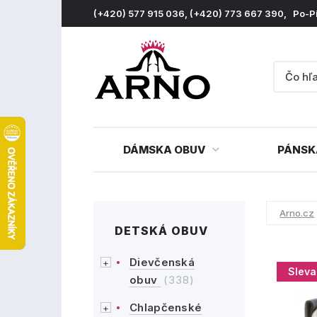
(+420) 577 915 036, (+420) 773 667 390, Po-P
DÁMSKA OBUV
PÁNSK
Arno.cz
DETSKÁ OBUV
Dievčenská
Sleva
obuv
(338)
Chlapčenské