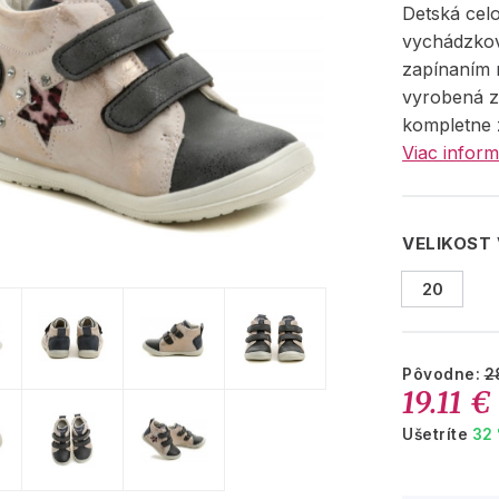
Detská cel
vychádzko
zapínaním 
vyrobená zo
kompletne 
Viac inform
VELIKOST
20
Pôvodne:
2
19.11 €
Ušetríte
32