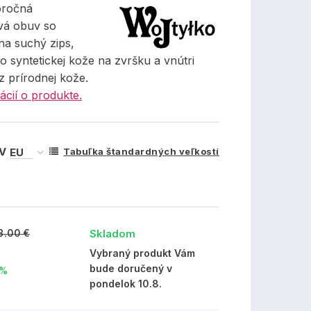
oročná
vá obuv so
na suchý zips,
 syntetickej kože na zvršku a vnútri
z prírodnej kože.
ácií o produkte.
 V
Tabuľka štandardných veľkostí
Skladom
8.00 €
Vybraný produkt Vám
bude doručený v
 %
pondelok 10.8.