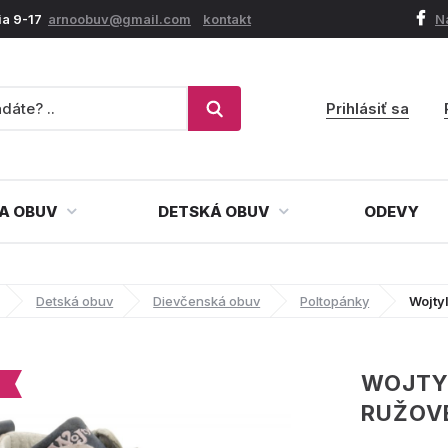
ia 9-17
arnoobuv@gmail.com
kontakt
N
Prihlásiť sa
A OBUV
DETSKÁ OBUV
ODEVY
Detská obuv
Dievčenská obuv
Poltopánky
Wojty
WOJTY
RUŽOV