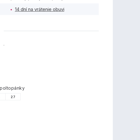
14 dní na vrátenie obuvi
TY
 poltopánky
6
27