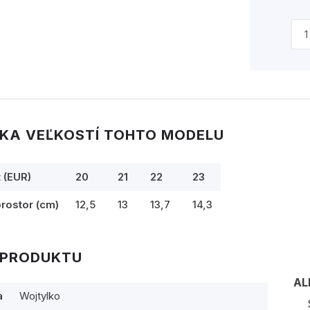
KA VEĽKOSTÍ TOHTO MODELU
t (EUR)
20
21
22
23
prostor (cm)
12,5
13
13,7
14,3
 PRODUKTU
AL
a
Wojtylko