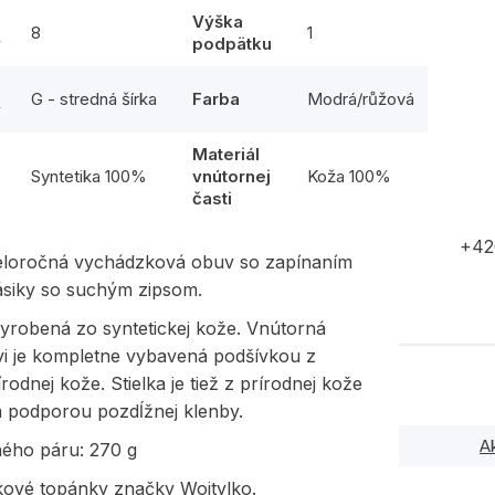
Výška
8
1
y
podpätku
G - stredná šírka
Farba
Modrá/růžová
y
Materiál
l
Syntetika 100%
vnútornej
Koža 100%
časti
+42
eloročná vychádzková obuv so zapínaním
ásiky so suchým zipsom.
yrobená zo syntetickej kože. Vnútorná
vi je kompletne vybavená podšívkou z
írodnej kože. Stielka je tiež z prírodnej kože
 podporou pozdĺžnej klenby.
A
ného páru: 270 g
ové topánky značky Wojtylko.