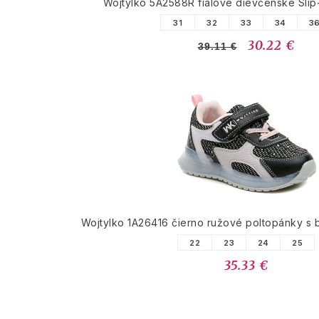
Wojtylko 5A2588R fialové dievčenské Slip
31
32
33
34
3
30.22 €
39.11 €
Wojtylko 1A26416 čierno ružové poltopánky s
22
23
24
25
35.33 €