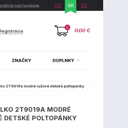
CZ
SK
DE
avštívte náš facebook
0
0.00 €
Registrácia
ZNAČKY
DOPLNKY
lko 2T9019a modré ružové detské poltopánky
LKO 2T9019A MODRÉ
É DETSKÉ POLTOPÁNKY