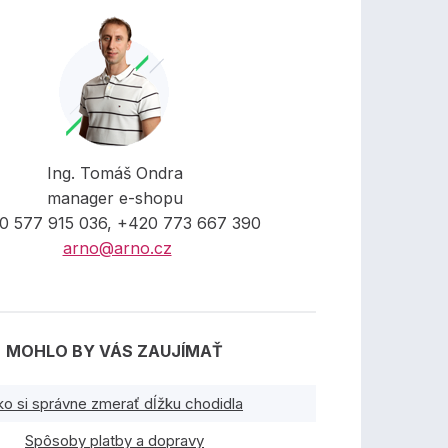
Ing. Tomáš Ondra
manager e-shopu
0 577 915 036, +420 773 667 390
arno@arno.cz
MOHLO BY VÁS ZAUJÍMAŤ
ko si správne zmerať dĺžku chodidla
Spôsoby platby a dopravy