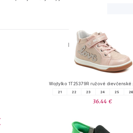
PODOBNÉ PRODUK
Wojtylko 1T25379R ružové dievčenské
21
22
23
24
25
2
36.44 €