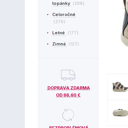
topánky
(298)
Celoročné
(276)
Letné
(177)
Zimná
(127)
DOPRAVA ZDARMA
OD 66,60 €
BEZPROBLÉMOVÁ