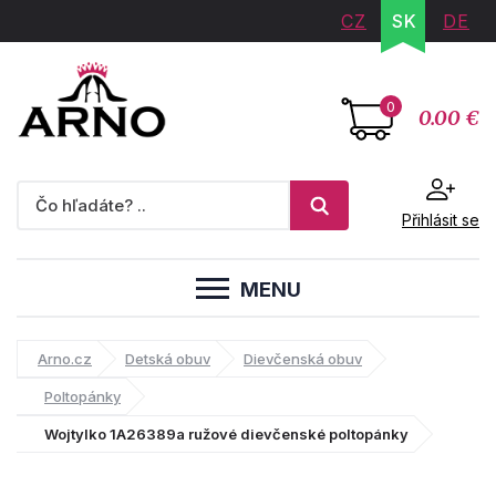
CZ
SK
DE
0
0.00 €
Přihlásit se
MENU
Arno.cz
Detská obuv
Dievčenská obuv
Poltopánky
Wojtylko 1A26389a ružové dievčenské poltopánky