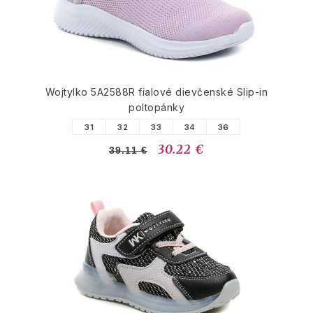
Wojtylko 5A2588R fialové dievčenské Slip-in
poltopánky
31
32
33
34
36
30.22 €
39.11 €