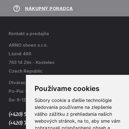
NÁKUPNÝ PORADCA
Kontakt a predajňa
ARNO shoes s.r.o.
Lázně 490
763 14 Zlín - Kostelec
Czech Republic
Otváracia doba
Používame cookies
Po-Pia: 9-17
So: 9-12
Súbory cookie a ďalšie technológie
sledovania používame na zlepšenie
vášho zážitku z prehliadania našich
(+420) 577 915 036,
webových stránok, na to, aby sme vám
(+420) 773 667 390
zobrazovali prispôsobený obsah a