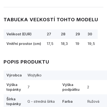
TABUĽKA VEĽKOSTÍ TOHTO MODELU
Velikost (EUR)
27
28
29
30
Vnitřní prostor (cm)
17,5
18,3
19
19,5
POPIS PRODUKTU
Výrobca
Wojtylko
Výška
Výška
7
2
topánky
podpätku
Šírka
G - stredná šírka
Farba
Ružová
topánky