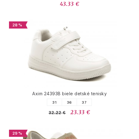
43.33 €
28 %
Axim 24393B biele detské tenisky
31
36
37
23.33 €
32.22 €
29 %