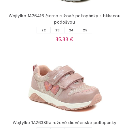
Wojtylko 1A26416 čierno ružové poltopánky s blikacou
podošvou
22
23
24
25
35.33 €
Wojtylko 1A26389a ružové dievčenské poltopánky