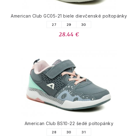
American Club GC05-21 biele dievčenské poltopánky
27
29
30
28.44 €
American Club BS10-22 šedé poltopánky
28
30
31