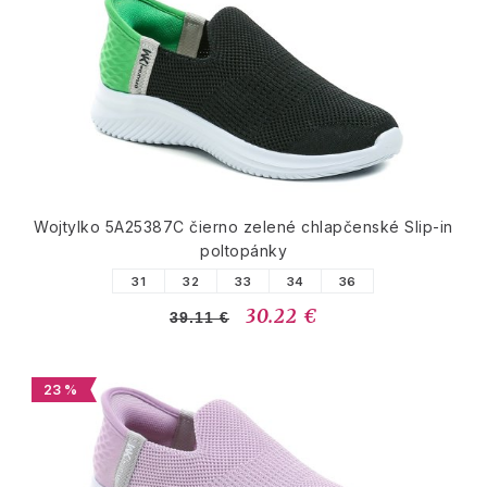
Wojtylko 5A25387C čierno zelené chlapčenské Slip-in
poltopánky
31
32
33
34
36
30.22 €
39.11 €
23 %