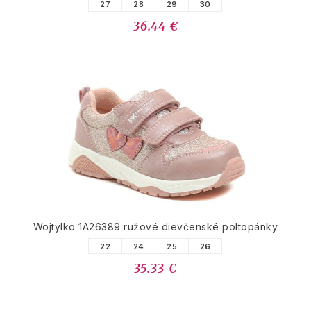
27
28
29
30
36.44 €
Wojtylko 1A26389 ružové dievčenské poltopánky
22
24
25
26
35.33 €