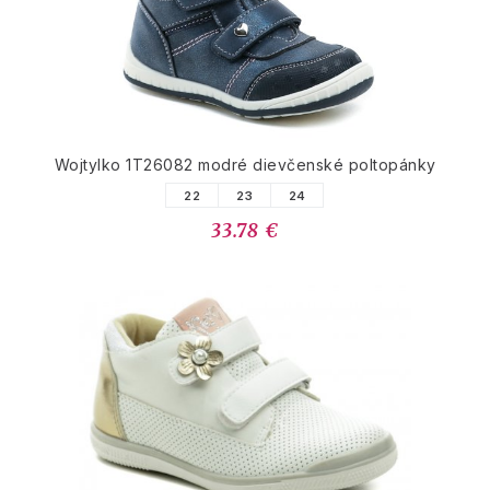
Wojtylko 1T26082 modré dievčenské poltopánky
22
23
24
33.78 €