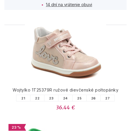
14 dní na vrátenie obuvi
PODOBNÉ PRODUKTY
Wojtylko 1T25379R ružové dievčenské poltopánky
21
22
23
24
25
26
27
36.44 €
23 %