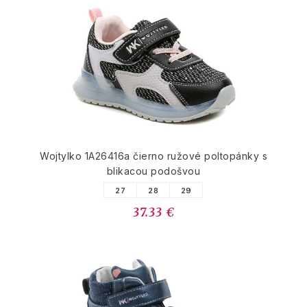
Wojtylko 1A26416a čierno ružové poltopánky s
blikacou podošvou
27
28
29
37.33 €