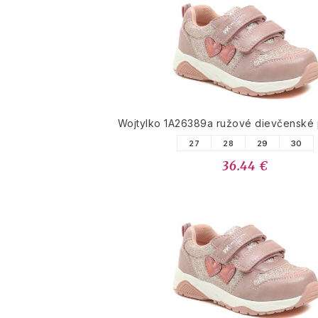
Wojtylko 1A26389a ružové dievčenské
27
28
29
30
36.44 €