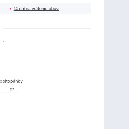
14 dní na vrátenie obuvi
TY
 poltopánky
6
27