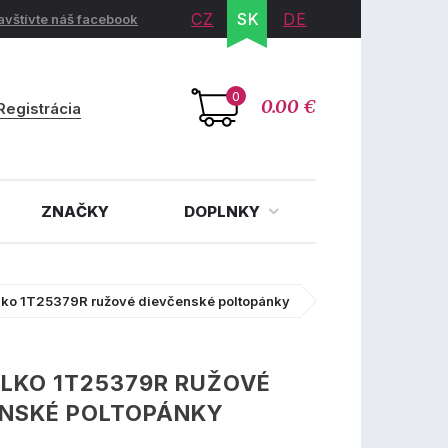
CZ
SK
DE
avštívte náš facebook
0
0.00 €
Registrácia
ZNAČKY
DOPLNKY
lko 1T25379R ružové dievčenské poltopánky
LKO 1T25379R RUŽOVÉ
ENSKÉ POLTOPÁNKY