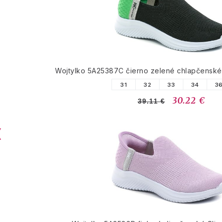
Wojtylko 5A25387C čierno zelené chlapčenské 
31
32
33
34
3
30.22 €
39.11 €