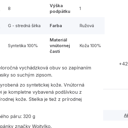
Výška
8
1
y
podpätku
G - stredná šírka
Farba
Ružová
y
Materiál
l
Syntetika 100%
vnútornej
Koža 100%
časti
+42
eloročná vychádzková obuv so zapínaním
ásiky so suchým zipsom.
yrobená zo syntetickej kože. Vnútorná
vi je kompletne vybavená podšívkou z
rodnej kože. Stielka je tiež z prírodnej
A
ného páru: 320 g
opánky značky Wojtylko.