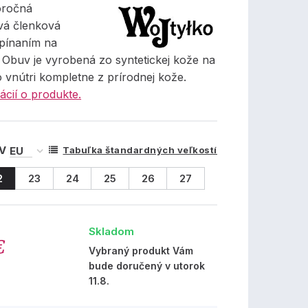
oročná
vá členková
pínaním na
 Obuv je vyrobená zo syntetickej kože na
 vnútri kompletne z prírodnej kože.
ácií o produkte.
 V
Tabuľka štandardných veľkostí
2
23
24
25
26
27
Skladom
€
Vybraný produkt Vám
bude doručený v utorok
11.8.