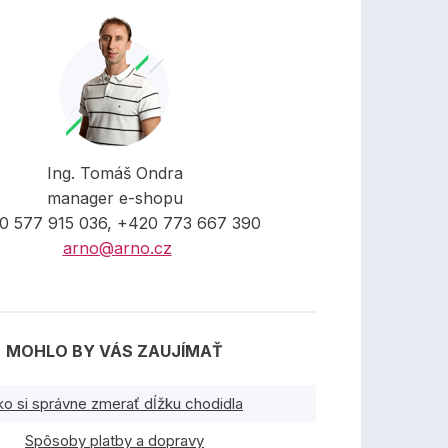
Ing. Tomáš Ondra
manager e-shopu
0 577 915 036, +420 773 667 390
arno@arno.cz
MOHLO BY VÁS ZAUJÍMAŤ
ko si správne zmerať dĺžku chodidla
Spôsoby platby a dopravy