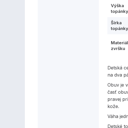
Výška
topánk
Šírka
topánk
Materiá
zvršku
Detská c
na dva p
Obuv je v
časť obu
pravej prí
kože.
Váha jed
Detské t