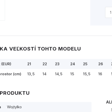
KA VEĽKOSTÍ TOHTO MODELU
t (EUR)
21
22
23
24
25
26
prostor (cm)
13,5
14
14,5
15
15,5
16
 PRODUKTU
AL
a
Wojtylko