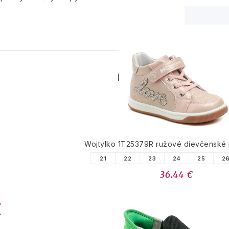
PODOBNÉ PRODUK
Wojtylko 1T25379R ružové dievčenské
21
22
23
24
25
2
36.44 €