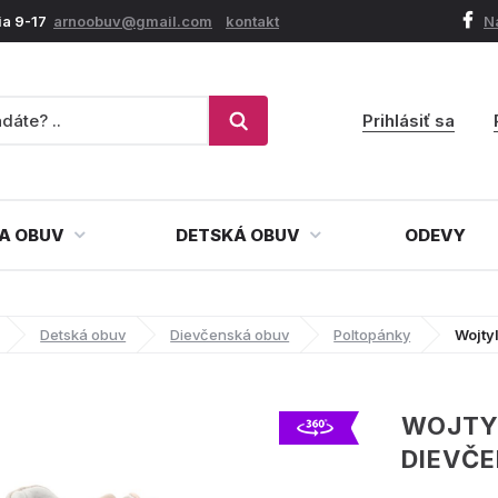
ia 9-17
arnoobuv@gmail.com
kontakt
N
Prihlásiť sa
A OBUV
DETSKÁ OBUV
ODEVY
Detská obuv
Dievčenská obuv
Poltopánky
Wojty
WOJTY
DIEVČ