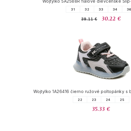
Wojtylko 5A2588R fialové dievčenské Slip
31
32
33
34
3
30.22 €
39.11 €
Wojtylko 1A26416 čierno ružové poltopánky s
22
23
24
25
35.33 €