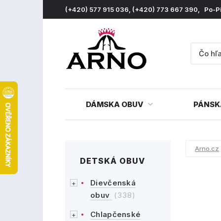
(+420) 577 915 036, (+420) 773 667 390, Po-P
DÁMSKA OBUV
PÁNSK
Arno.cz
DETSKÁ OBUV
Dievčenská
obuv
(338)
Chlapčenské