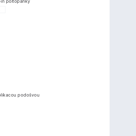
-in poltopánky
6
 blikacou podošvou