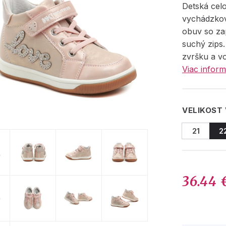
Detská cel
vychádzko
obuv so za
suchý zips.
zvršku a vo
Viac inform
VELIKOST
21
2
36.44 