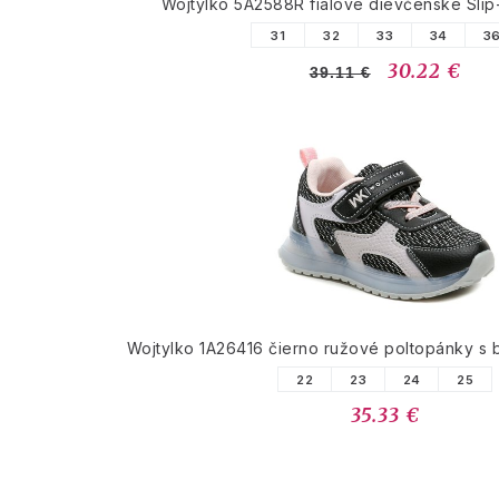
Wojtylko 5A2588R fialové dievčenské Slip
31
32
33
34
3
30.22 €
39.11 €
Wojtylko 1A26416 čierno ružové poltopánky s
22
23
24
25
35.33 €