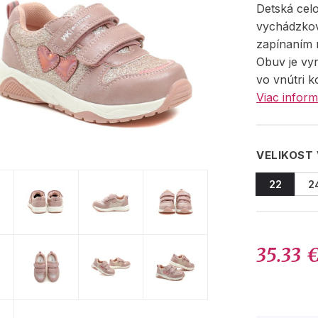
Detská cel
vychádzko
zapínaním 
Obuv je vy
vo vnútri k
Viac inform
VELIKOST
22
2
35.33 