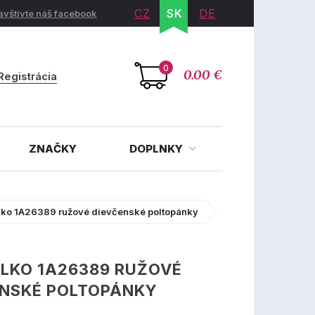
CZ
SK
DE
avštívte náš facebook
0
0.00 €
Registrácia
ZNAČKY
DOPLNKY
lko 1A26389 ružové dievčenské poltopánky
LKO 1A26389 RUŽOVÉ
ENSKÉ POLTOPÁNKY