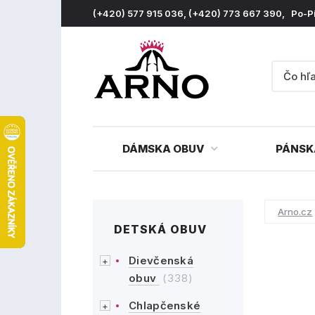
(+420) 577 915 036, (+420) 773 667 390, Po-P
DÁMSKA OBUV
PÁNSK
Arno.cz
DETSKÁ OBUV
Dievčenská
obuv
(338)
Chlapčenské