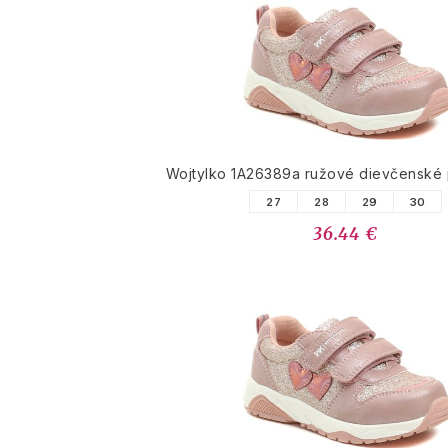
Wojtylko 1A26389a ružové dievčenské
27
28
29
30
36.44 €