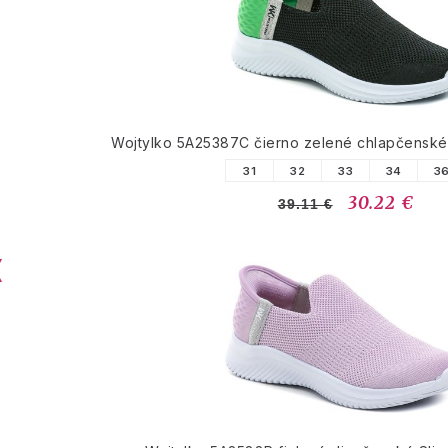
Wojtylko 5A25387C čierno zelené chlapčenské 
31
32
33
34
3
30.22 €
39.11 €