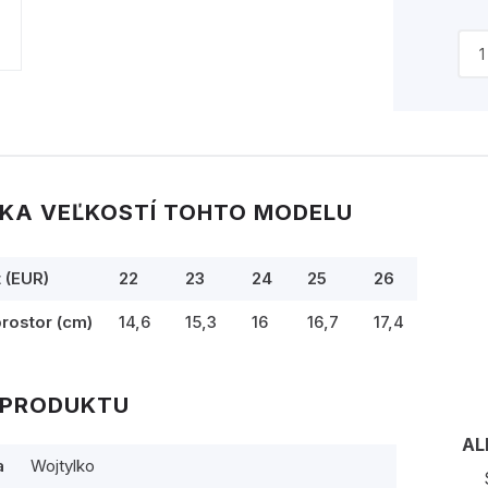
KA VEĽKOSTÍ TOHTO MODELU
t (EUR)
22
23
24
25
26
prostor (cm)
14,6
15,3
16
16,7
17,4
 PRODUKTU
AL
a
Wojtylko