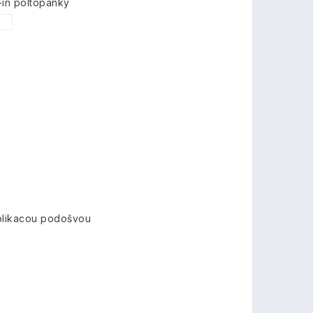
-in poltopánky
6
 blikacou podošvou