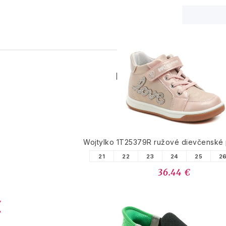
PODOBNÉ PRODUK
Wojtylko 1T25379R ružové dievčenské
21
22
23
24
25
2
36.44 €