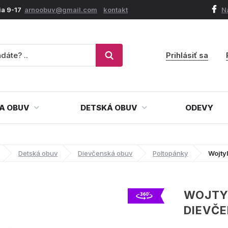
ia 9-17
arnoobuv@gmail.com
kontakt
N
Prihlásiť sa
A OBUV
DETSKÁ OBUV
ODEVY
Detská obuv
Dievčenská obuv
Poltopánky
Wojty
WOJTY
DIEVČ