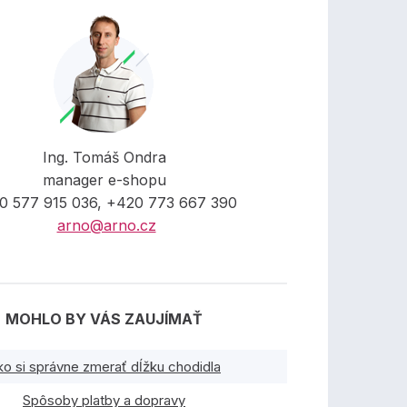
Ing. Tomáš Ondra
manager e-shopu
0 577 915 036, +420 773 667 390
arno@arno.cz
MOHLO BY VÁS ZAUJÍMAŤ
ko si správne zmerať dĺžku chodidla
Spôsoby platby a dopravy