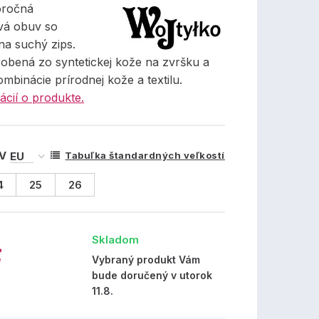
oročná
vá obuv so
na suchý zips.
robená zo syntetickej kože na zvršku a
ombinácie prírodnej kože a textilu.
ácií o produkte.
 V
Tabuľka štandardných veľkostí
4
25
26
Skladom
€
Vybraný produkt Vám
bude doručený v utorok
11.8.