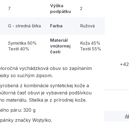
Výška
7
2
y
podpätku
G - stredná šírka
Farba
Ružová
y
Materiál
l
Syntetika 60%
Koža 45%
vnútornej
Textil 40%
Textil 55%
časti
+42
eloročná vychádzková obuv so zapínaním
ásiky so suchým zipsom.
yrobená z kombinácie syntetickej kože a
Vnútorná časť obuvi je vybavená podšívkou
ho materiálu. Stielka je z prírodnej kože.
ného páru: 320 g
A
opánky značky Wojtylko.