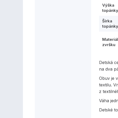
Výška
topánk
Šírka
topánk
Materiá
zvršku
Detská c
na dva p
Obuv je v
textilu. 
z textilné
Váha jed
Detské t