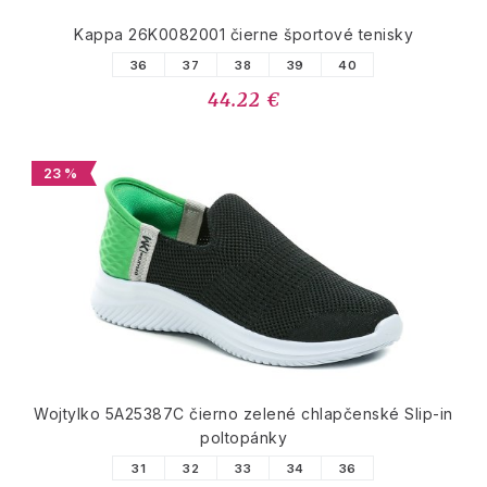
Kappa 26K0082001 čierne športové tenisky
36
37
38
39
40
44.22 €
23 %
Wojtylko 5A25387C čierno zelené chlapčenské Slip-in
poltopánky
31
32
33
34
36