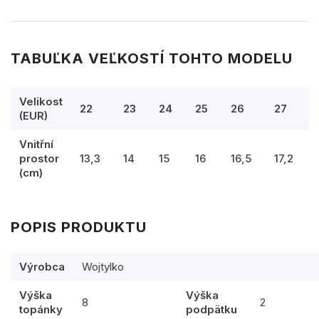
TABUĽKA VEĽKOSTÍ TOHTO MODELU
Velikost
22
23
24
25
26
27
(EUR)
Vnitřní
prostor
13,3
14
15
16
16,5
17,2
(cm)
POPIS PRODUKTU
Výrobca
Wojtylko
Výška
Výška
8
2
topánky
podpätku