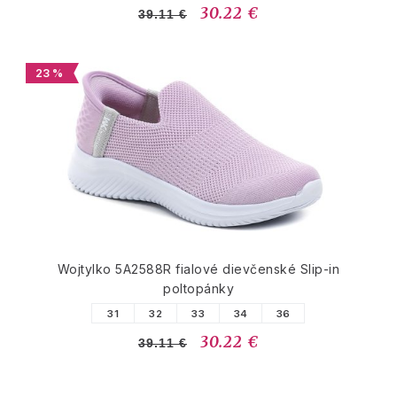
30.22 €
39.11 €
23 %
Wojtylko 5A2588R fialové dievčenské Slip-in
poltopánky
31
32
33
34
36
30.22 €
39.11 €