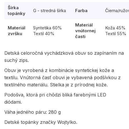
Šírka
G - stredná šírka
Farba
Čierna/ružo
topánky
Materiál
Materiál
Syntetika 60%
Koža 45%
vnútornej
zvršku
Textil 40%
Textil 55%
časti
Detská celoročná vychádzková obuv so zapínaním na
suchý zips.
Obuv je vyrobená z kombinácie syntetickej kože a
textilu. Vnútorná časť obuvi je vybavená podšívkou z
textilného materiálu. Stielka je z prírodnej kože.
Podošva, ktorá pri chôdzi bliká farebnými LED
diódami.
Váha jedného páru: 280 g
Detské topánky značky Wojtylko.