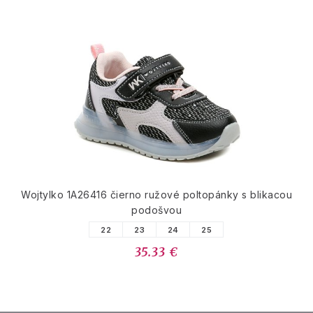
Wojtylko 1A26416 čierno ružové poltopánky s blikacou
podošvou
22
23
24
25
35.33 €