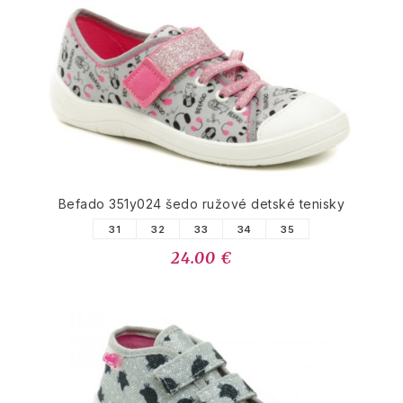
Befado 351y024 šedo ružové detské tenisky
31
32
33
34
35
24.00 €