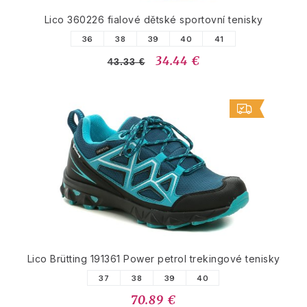
Lico 360226 fialové dětské sportovní tenisky
36
38
39
40
41
34.44 €
43.33 €
Lico Brütting 191361 Power petrol trekingové tenisky
37
38
39
40
70.89 €