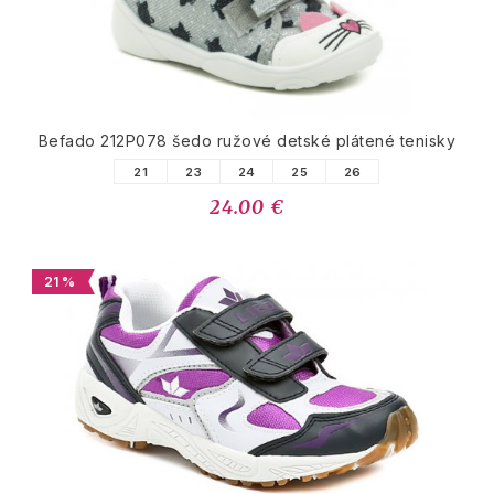
Befado 212P078 šedo ružové detské plátené tenisky
21
23
24
25
26
24.00 €
21 %