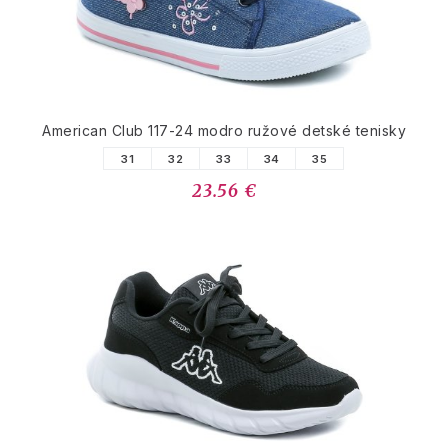
American Club 117-24 modro ružové detské tenisky
31
32
33
34
35
23.56 €