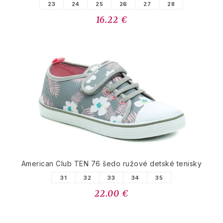
23
24
25
26
27
28
16.22 €
American Club TEN 76 šedo ružové detské tenisky
31
32
33
34
35
22.00 €