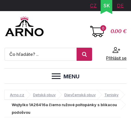
CZ
SK
DE
0
0.00 €
Přihlásit se
MENU
Arno.cz
Detská obuv
Dievčenská obuv
Tenisky
Wojtylko 1A26416a čierno ružové poltopánky s blikacou
podošvou