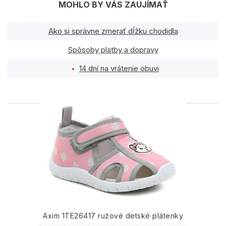
MOHLO BY VÁS ZAUJÍMAŤ
Ako si správne zmerať dĺžku chodidla
Spôsoby platby a dopravy
14 dní na vrátenie obuvi
PODOBNÉ PRODUKTY
Axim 1TE26417 ružové detské plátenky