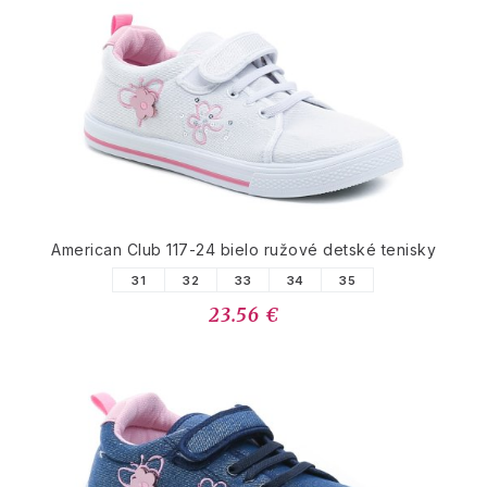
American Club 117-24 bielo ružové detské tenisky
31
32
33
34
35
23.56 €