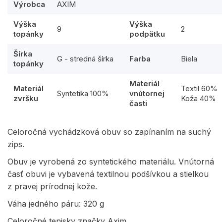
Výrobca
AXIM
Výška
Výška
9
2
topánky
podpätku
Šírka
G - stredná šírka
Farba
Biela
topánky
Materiál
Materiál
Textil 60%
Syntetika 100%
vnútornej
zvršku
Koža 40%
časti
Celoročná vychádzková obuv so zapínaním na suchý
zips.
Obuv je vyrobená zo syntetického materiálu. Vnútorná
časť obuvi je vybavená textilnou podšívkou a stielkou
z pravej prírodnej kože.
Váha jedného páru: 320 g
Celoročné tenisky značky Axim.