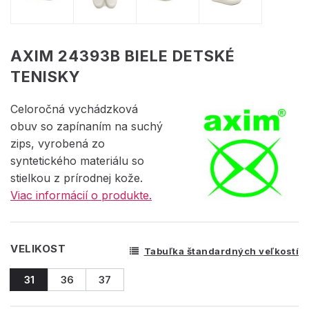
AXIM 24393B BIELE DETSKÉ
TENISKY
Celoročná vychádzková
obuv so zapínaním na suchý
zips, vyrobená zo
syntetického materiálu so
stielkou z prírodnej kože.
Viac informácií o produkte.
VELIKOST
Tabuľka štandardných veľkostí
31
36
37