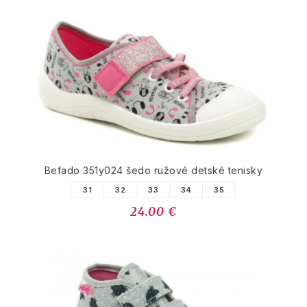
Befado 351y024 šedo ružové detské tenisky
31
32
33
34
35
24.00 €