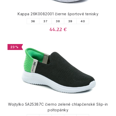
Kappa 26K0082001 čierne športové tenisky
36
37
38
39
40
44.22 €
23 %
Wojtylko 5A25387C čierno zelené chlapčenské Slip-in
poltopánky