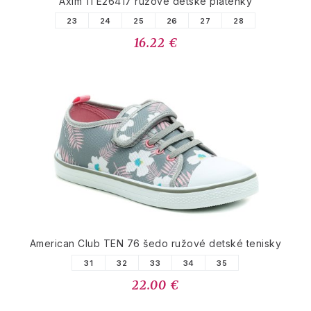
Axim 1TE26417 ružové detské plátenky
23
24
25
26
27
28
16.22 €
American Club TEN 76 šedo ružové detské tenisky
31
32
33
34
35
22.00 €