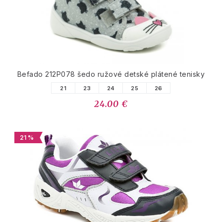
Befado 212P078 šedo ružové detské plátené tenisky
21
23
24
25
26
24.00 €
21 %