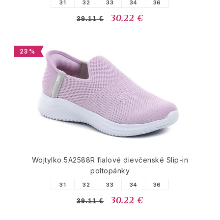
31
32
33
34
36
30.22 €
39.11 €
23 %
Wojtylko 5A2588R fialové dievčenské Slip-in
poltopánky
31
32
33
34
36
30.22 €
39.11 €