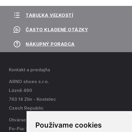
TABUĽKA VEĽKOSTÍ
ČASTO KLADENÉ OTÁZKY
NÁKUPNÝ PORADCA
Kontakt a predajňa
ARNO shoes s.r.o.
Lázně 490
763 14 Zlín - Kostelec
Czech Republic
Otváracia doba
Používame cookies
Po-Pia: 9-17