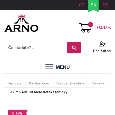
CZ
SK
DE
0
0.00 €
Přihlásit se
MENU
Arno.cz
Detská obuv
Dievčenská obuv
Tenisky
Axim 24393B biele detské tenisky
Sleva