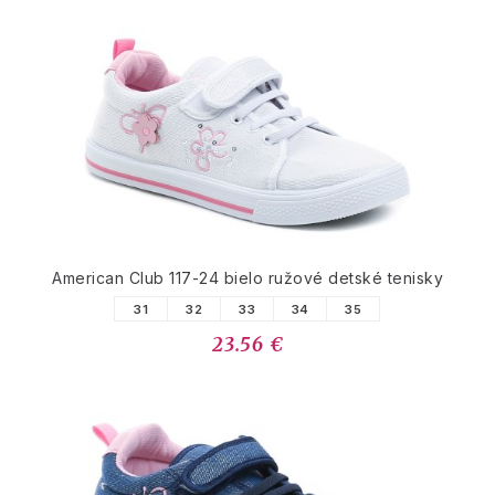
American Club 117-24 bielo ružové detské tenisky
31
32
33
34
35
23.56 €