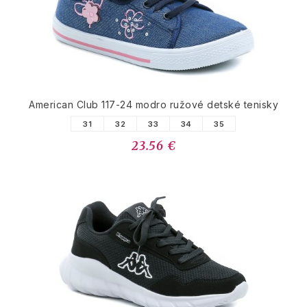
American Club 117-24 modro ružové detské tenisky
31
32
33
34
35
23.56 €