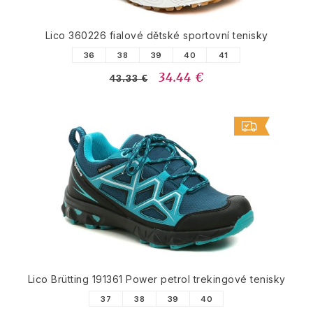
Lico 360226 fialové dětské sportovní tenisky
36
38
39
40
41
34.44 €
43.33 €
Lico Brütting 191361 Power petrol trekingové tenisky
37
38
39
40