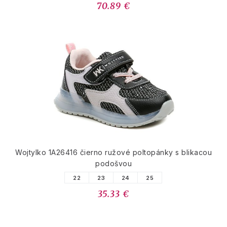
70.89 €
Wojtylko 1A26416 čierno ružové poltopánky s blikacou
podošvou
22
23
24
25
35.33 €