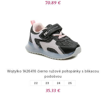
70.89 €
Wojtylko 1A26416 čierno ružové poltopánky s blikacou
podošvou
22
23
24
25
35.33 €