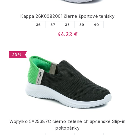
Kappa 26K0082001 čierne športové tenisky
36
37
38
39
40
44.22 €
23 %
Wojtylko 5A25387C čierno zelené chlapčenské Slip-in
poltopánky