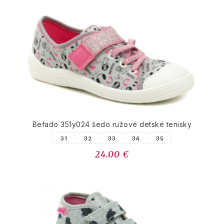
Befado 351y024 šedo ružové detské tenisky
31
32
33
34
35
24.00 €