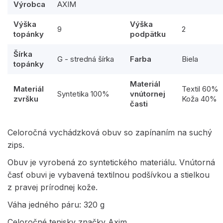
Výrobca
AXIM
Výška
Výška
9
2
topánky
podpätku
Šírka
G - stredná šírka
Farba
Biela
topánky
Materiál
Materiál
Textil 60%
Syntetika 100%
vnútornej
zvršku
Koža 40%
časti
Celoročná vychádzková obuv so zapínaním na suchý
zips.
Obuv je vyrobená zo syntetického materiálu. Vnútorná
časť obuvi je vybavená textilnou podšívkou a stielkou
z pravej prírodnej kože.
Váha jedného páru: 320 g
Celoročné tenisky značky Axim.