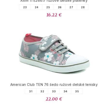
Axim 1TE26417 ružové detské plátenky
23
24
25
26
27
28
16.22 €
American Club TEN 76 šedo ružové detské tenisky
31
32
33
34
35
22.00 €