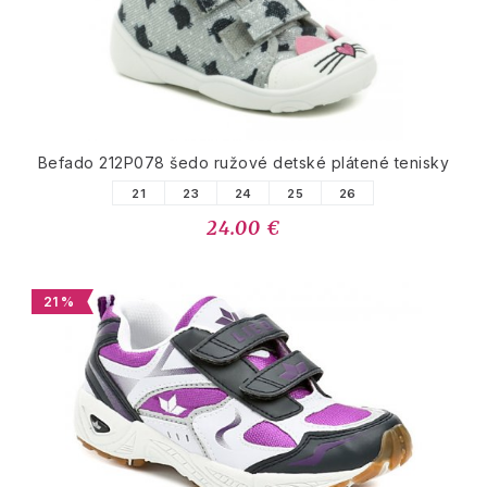
Befado 212P078 šedo ružové detské plátené tenisky
21
23
24
25
26
24.00 €
21 %