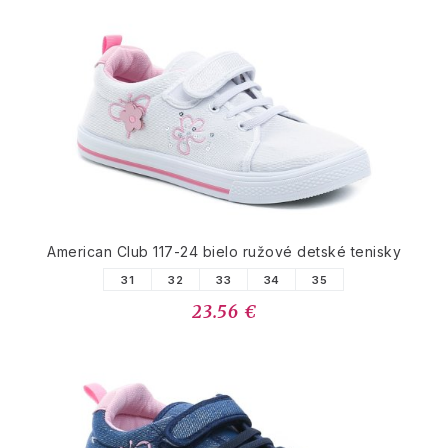
American Club 117-24 bielo ružové detské tenisky
31
32
33
34
35
23.56 €