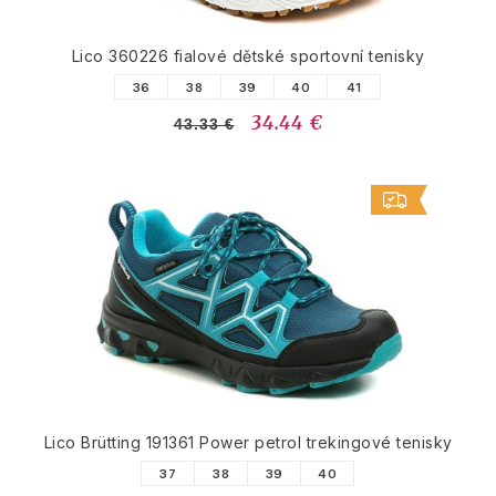
Lico 360226 fialové dětské sportovní tenisky
36
38
39
40
41
34.44 €
43.33 €
Lico Brütting 191361 Power petrol trekingové tenisky
37
38
39
40