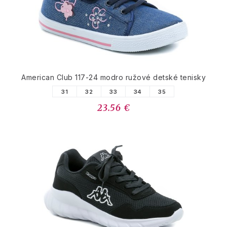
American Club 117-24 modro ružové detské tenisky
31
32
33
34
35
23.56 €