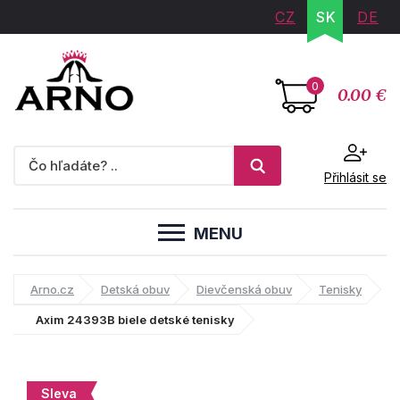
CZ
SK
DE
0
0.00 €
Přihlásit se
MENU
Arno.cz
Detská obuv
Dievčenská obuv
Tenisky
Axim 24393B biele detské tenisky
Sleva