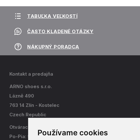
TABUĽKA VEĽKOSTÍ
ČASTO KLADENÉ OTÁZKY
NÁKUPNÝ PORADCA
Kontakt a predajňa
ARNO shoes s.r.o.
Lázně 490
763 14 Zlín - Kostelec
Czech Republic
Otváracia doba
Používame cookies
Po-Pia: 9-17