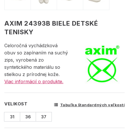
AXIM 24393B BIELE DETSKÉ
TENISKY
Celoročná vychádzková
obuv so zapínaním na suchý
zips, vyrobená zo
syntetického materiálu so
stielkou z prírodnej kože.
Viac informácií o produkte.
VELIKOST
Tabuľka štandardných veľkostí
31
36
37