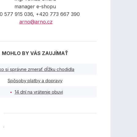
manager e-shopu
0 577 915 036, +420 773 667 390
arno@arno.cz
MOHLO BY VÁS ZAUJÍMAŤ
ko si správne zmerať dĺžku chodidla
Spôsoby platby a dopravy
14 dní na vrátenie obuvi
TY