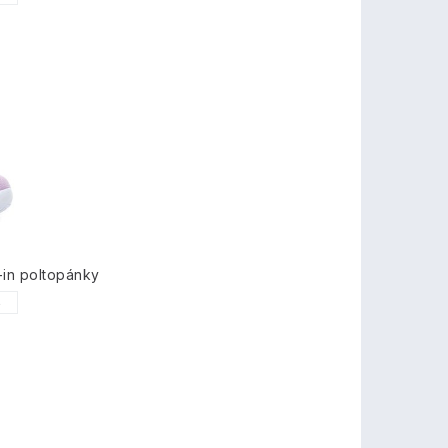
-in poltopánky
6