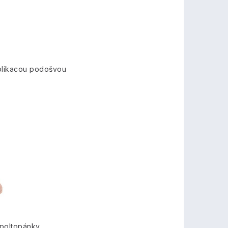
 blikacou podošvou
 poltopánky