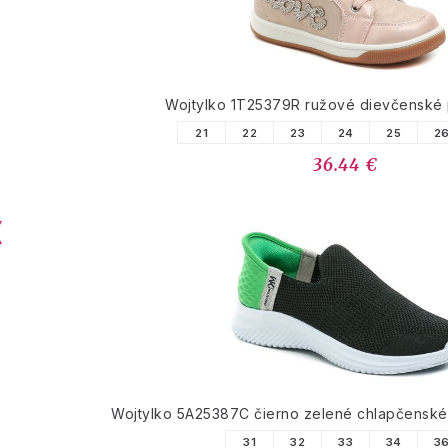
Wojtylko 1T25379R ružové dievčenské
21
22
23
24
25
2
36.44 €
Wojtylko 5A25387C čierno zelené chlapčenské 
31
32
33
34
3