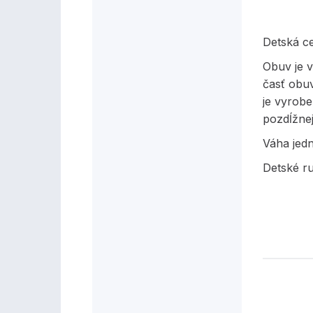
Detská c
Obuv je v
časť obuv
je vyrob
pozdĺžnej
Váha jed
Detské ru