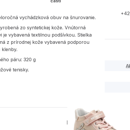
časti
+42
eloročná vychádzková obuv na šnurovanie.
yrobená zo syntetickej kože. Vnútorná
i je vybavená textilnou podšívkou. Stielka
ená z prírodnej kože vybavená podporou
 klenby.
ného páru: 320 g
A
žové tenisky.
PODOBNÉ PRODUK