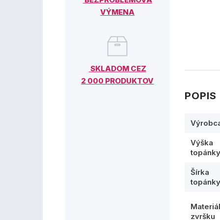
VÝMENA
SKLADOM CEZ
2 000 PRODUKTOV
POPIS
Výrobc
Výška
topánk
Šírka
topánk
Materiá
zvršku