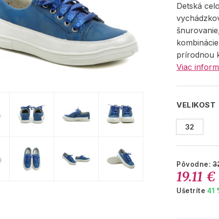
Detská cel
vychádzko
šnurovanie
kombinácie 
prírodnou k
Viac inform
VELIKOST
32
Pôvodne:
3
19.11 €
Ušetríte
41