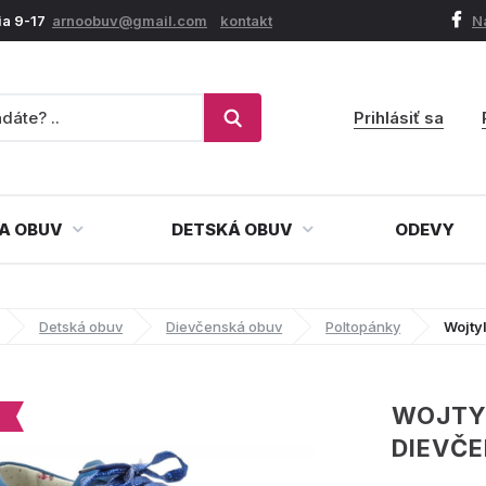
ia 9-17
arnoobuv@gmail.com
kontakt
N
Prihlásiť sa
A OBUV
DETSKÁ OBUV
ODEVY
Detská obuv
Dievčenská obuv
Poltopánky
Wojty
WOJTY
DIEVČ