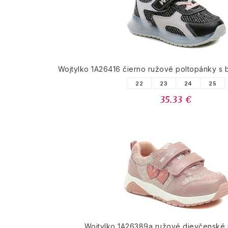
Wojtylko 1A26416 čierno ružové poltopánky s
22
23
24
25
35.33 €
Wojtylko 1A26389a ružové dievčenské