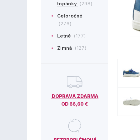
topánky
(298)
Celoročné
(276)
Letné
(177)
Zimná
(127)
DOPRAVA ZDARMA
OD 66,60 €
BEZPROBLÉMOVÁ