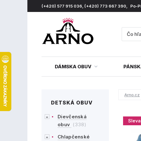
(+420) 577 915 036, (+420) 773 667 390, Po-P
DÁMSKA OBUV
PÁNSK
Arno.cz
DETSKÁ OBUV
Dievčenská
Sleva
obuv
(338)
Chlapčenské