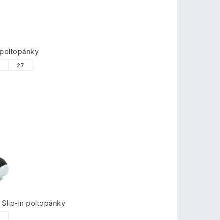
 poltopánky
6
27
Slip-in poltopánky
6