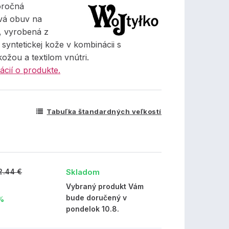
oročná
vá obuv na
, vyrobená z
syntetickej kože v kombinácii s
ožou a textilom vnútri.
ácií o produkte.
Tabuľka štandardných veľkostí
Skladom
2.44 €
Vybraný produkt Vám
bude doručený v
 %
pondelok 10.8.