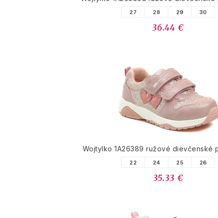
27
28
29
30
36.44 €
Wojtylko 1A26389 ružové dievčenské 
22
24
25
26
35.33 €