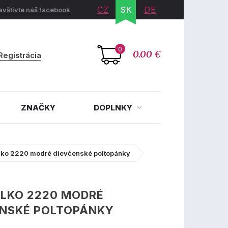
CZ
SK
DE
avštívte náš facebook
0
0.00 €
Registrácia
ZNAČKY
DOPLNKY
lko 2220 modré dievčenské poltopánky
LKO 2220 MODRÉ
ENSKÉ POLTOPÁNKY