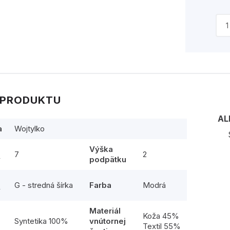
 PRODUKTU
AL
a
Wojtylko
Výška
7
2
y
podpätku
G - stredná šírka
Farba
Modrá
y
Materiál
l
Koža 45%
Syntetika 100%
vnútornej
Textil 55%