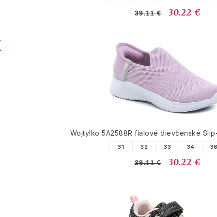
30.22 €
39.11 €
Wojtylko 5A2588R fialové dievčenské Slip
31
32
33
34
3
30.22 €
39.11 €