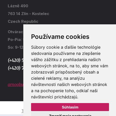
Lázně 490
763 14 Zlín - Kostelec
Czech Republic
Otváracia doba
Používame cookies
Po-Pia: 9-17
Súbory cookie a ďalšie technológie
So: 9-12
sledovania používame na zlepšenie
vášho zážitku z prehliadania našich
(+420) 577 915 036,
webových stránok, na to, aby sme vám
(+420) 773 667 390
zobrazovali prispôsobený obsah a
cielené reklamy, na analýzu
návštevnosti našich webových stránok
arnoobuv@gmail.com
a na pochopenie toho, odkiaľ naši
návštevníci prichádzajú.
Súhlasím
Tvorba e-shopů a webových stránek Zlín
Zmeniť moje nastavenia