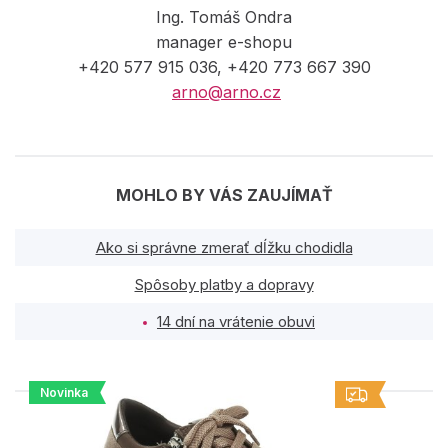
Ing. Tomáš Ondra
manager e-shopu
+420 577 915 036, +420 773 667 390
arno@arno.cz
MOHLO BY VÁS ZAUJÍMAŤ
Ako si správne zmerať dĺžku chodidla
Spôsoby platby a dopravy
14 dní na vrátenie obuvi
Novinka
PODOBNÉ PRODUKTY