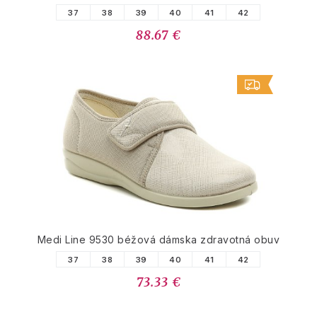
37
38
39
40
41
42
88.67 €
Medi Line 9530 béžová dámska zdravotná obuv
37
38
39
40
41
42
73.33 €