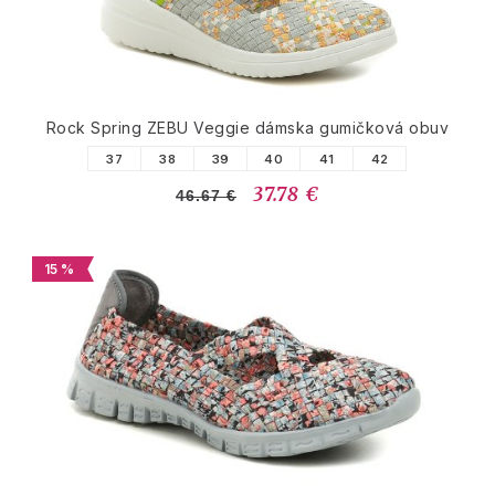
Rock Spring ZEBU Veggie dámska gumičková obuv
37
38
39
40
41
42
37.78 €
46.67 €
15 %