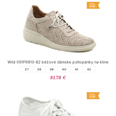
Wild 061P9810-B2 béžové dámske poltopánky na kline
37
38
39
40
41
42
81.78 €