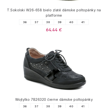
T.Sokolski W26-658 bielo zlaté dámske poltopánky na
platforme
36
37
38
39
40
41
64.44 €
Wojtylko 7B26320 čierne dámske poltopánky
36
37
38
39
40
41