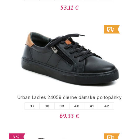
53.11 €
Urban Ladies 24059 čierne dámske poltopánky
37
38
39
40
41
42
69.33 €
6 %