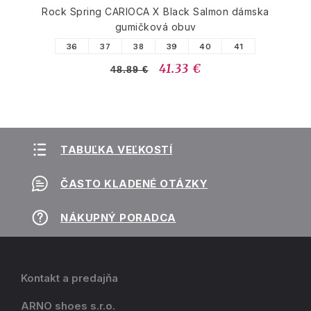
Rock Spring CARIOCA X Black Salmon dámska
gumičková obuv
36
37
38
39
40
41
41.33 €
48.89 €
TABUĽKA VEĽKOSTÍ
ČASTO KLADENÉ OTÁZKY
NÁKUPNÝ PORADCA
Kontakt a predajňa
ARNO shoes s.r.o.