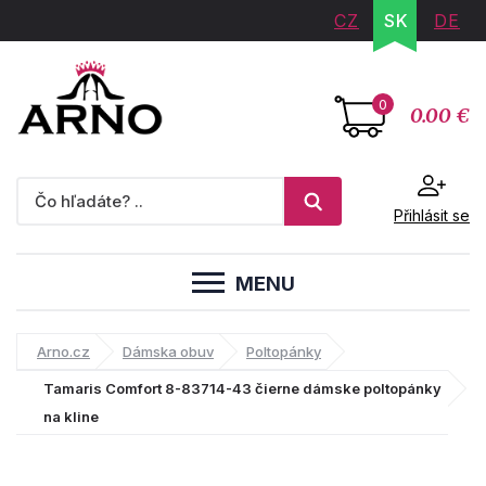
CZ
SK
DE
0
0.00 €
Přihlásit se
MENU
Arno.cz
Dámska obuv
Poltopánky
Tamaris Comfort 8-83714-43 čierne dámske poltopánky
na kline