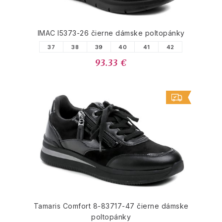
IMAC I5373-26 čierne dámske poltopánky
37
38
39
40
41
42
93.33 €
Tamaris Comfort 8-83717-47 čierne dámske
poltopánky