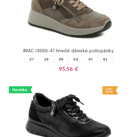
IMAC I3989-41 hnedé dámske poltopánky
37
38
39
40
41
42
95.56 €
Novinka