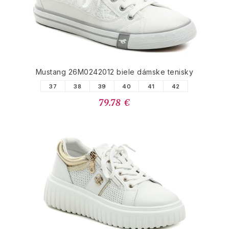
Mustang 26M0242012 biele dámske tenisky
37
38
39
40
41
42
79.78 €