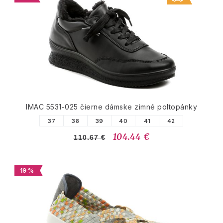
IMAC 5531-025 čierne dámske zimné poltopánky
37
38
39
40
41
42
104.44 €
110.67 €
19 %