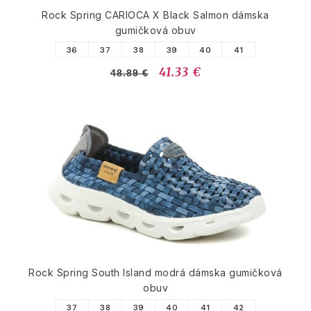
Rock Spring CARIOCA X Black Salmon dámska
gumičková obuv
36
37
38
39
40
41
41.33 €
48.89 €
Rock Spring South Island modrá dámska gumičková
obuv
37
38
39
40
41
42