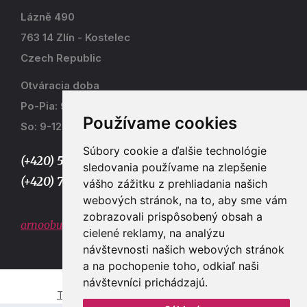
Lázně 490
763 14 Zlín - Kostelec
Czech Republic
Otváracia doba
Po-Pia: 9-17
Používame cookies
So: 9-12
Súbory cookie a ďalšie technológie
(+420) 577 915 036,
sledovania používame na zlepšenie
(+420) 773 667 390
vášho zážitku z prehliadania našich
webových stránok, na to, aby sme vám
zobrazovali prispôsobený obsah a
arnoobuv@gmail.com
cielené reklamy, na analýzu
návštevnosti našich webových stránok
a na pochopenie toho, odkiaľ naši
návštevníci prichádzajú.
Tvorba e-shopů a webových stránek Zlín