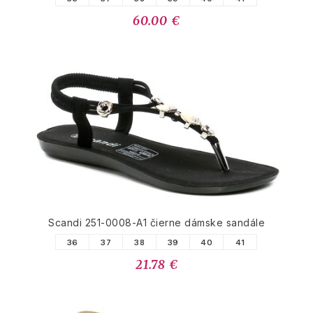
60.00 €
Scandi 251-0008-A1 čierne dámske sandále
36
37
38
39
40
41
21.78 €