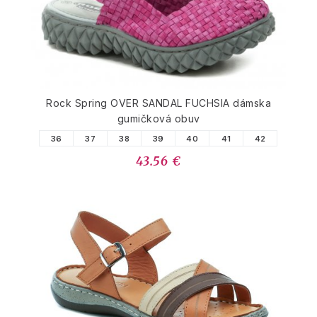
Rock Spring OVER SANDAL FUCHSIA dámska
gumičková obuv
36
37
38
39
40
41
42
43.56 €