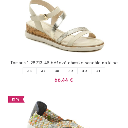
Tamaris 1-28713-46 béžové dámske sandále na kline
36
37
38
39
40
41
66.44 €
19 %