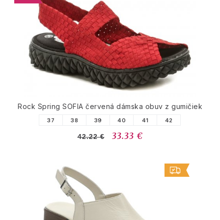
Rock Spring SOFIA červená dámska obuv z gumičiek
37
38
39
40
41
42
33.33 €
42.22 €