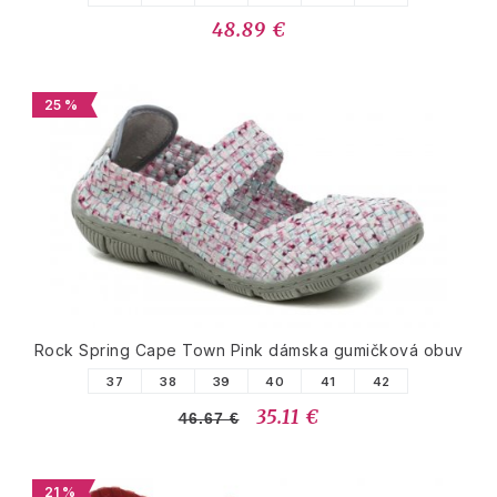
48.89 €
25 %
Rock Spring Cape Town Pink dámska gumičková obuv
37
38
39
40
41
42
35.11 €
46.67 €
21 %