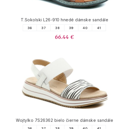
T.Sokolski L26-910 hnedé dámske sandále
36
37
38
39
40
41
66.44 €
Wojtylko 7S26362 bielo čierne dámske sandále
36
37
38
39
40
41