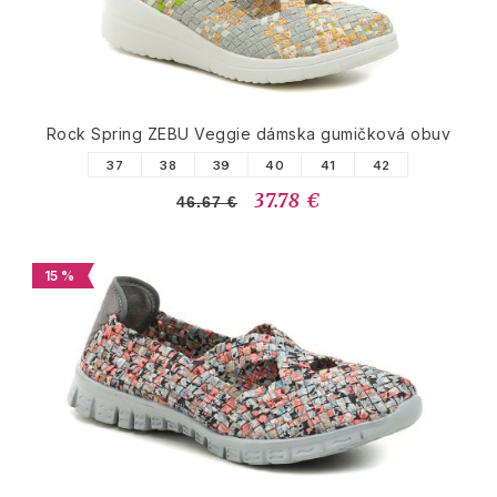
Rock Spring ZEBU Veggie dámska gumičková obuv
37
38
39
40
41
42
37.78 €
46.67 €
15 %