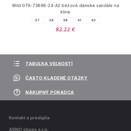
Wild 079-73898-24-A2 béžové dámske sandále na
kline
37
38
39
41
42
82.22 €
TABUĽKA VEĽKOSTÍ
ČASTO KLADENÉ OTÁZKY
NÁKUPNÝ PORADCA
Kontakt a predajňa
ARNO shoes s.r.o.