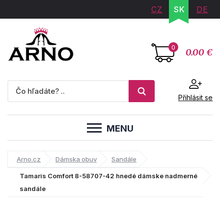
CZ
SK
DE
0
0.00 €
Přihlásit se
MENU
Arno.cz
Dámska obuv
Sandále
Tamaris Comfort 8-58707-42 hnedé dámske nadmerné
sandále