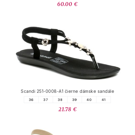
60.00 €
Scandi 251-0008-A1 čierne dámske sandále
36
37
38
39
40
41
21.78 €