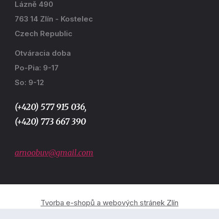
Lázně 490
763 14 Zlín - Kostelec
Czech Republic
Otváracia doba
Po-Pia: 9-17
So: 9-12
(+420) 577 915 036,
(+420) 773 667 390
arnoobuv@gmail.com
Tvorba e-shopů a webových stránek Zlín