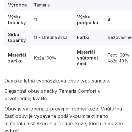
Výrobca
Tamaris
Výška
Výška
11
4
topánky
podpätku
Šírka
G - stredná šírka
Farba
Béžová/hne
topánky
Materiál
Materiál
Textil 60%
Koža 100%
vnútornej
zvršku
Koža 40%
časti
Dámska letná vychádzková obuv typu sandále.
Elegantná obuv značky Tamaris Comfort v
prvotriednej kvalite.
Obuv je vyrobená z pravej prírodnej kože. Vnútorná
časť obuvi je vybavená podšívkou z textilného
materiálu a stielkou z prírodnej kože, ktorú je možné
vybrať.