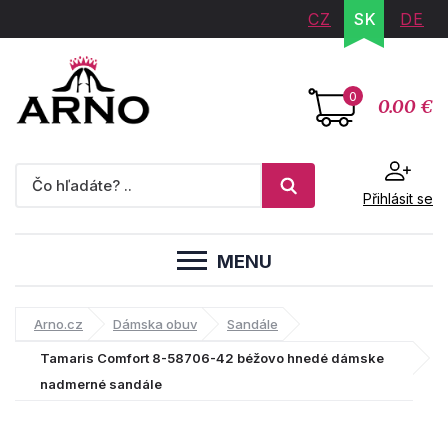
CZ
SK
DE
0
0.00 €
Přihlásit se
MENU
Arno.cz
Dámska obuv
Sandále
Tamaris Comfort 8-58706-42 béžovo hnedé dámske
nadmerné sandále