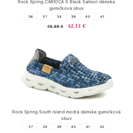
Rock Spring CARIOCA X Black Salmon dámska
gumičková obuv
36
37
38
39
40
41
41.33 €
48.89 €
Rock Spring South Island modrá dámska gumičková
obuv
37
38
39
40
41
42