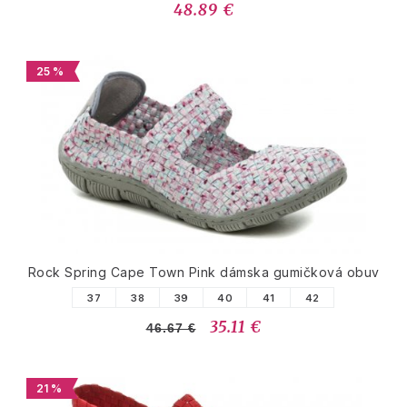
48.89 €
25 %
Rock Spring Cape Town Pink dámska gumičková obuv
37
38
39
40
41
42
35.11 €
46.67 €
21 %