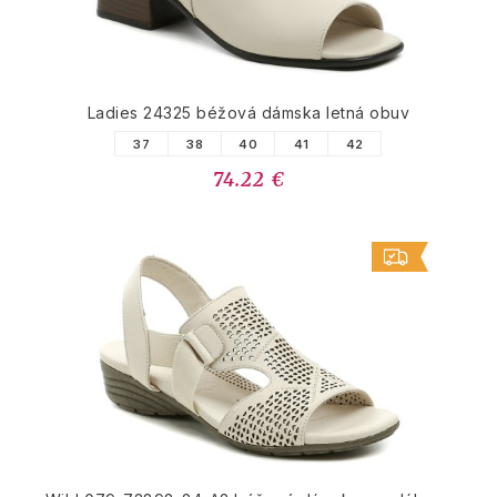
Ladies 24325 béžová dámska letná obuv
37
38
40
41
42
74.22 €