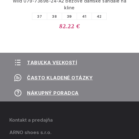
Wild 079-73898-24-A2 béžové dámske sandále na
kline
37
38
39
41
42
82.22 €
TABUĽKA VEĽKOSTÍ
ČASTO KLADENÉ OTÁZKY
NÁKUPNÝ PORADCA
Kontakt a predajňa
ARNO shoes s.r.o.