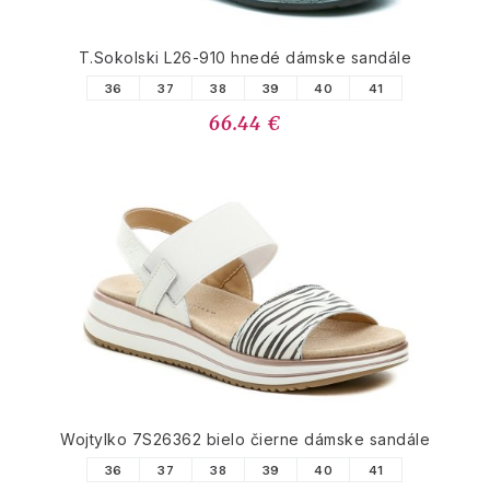
T.Sokolski L26-910 hnedé dámske sandále
36
37
38
39
40
41
66.44 €
Wojtylko 7S26362 bielo čierne dámske sandále
36
37
38
39
40
41