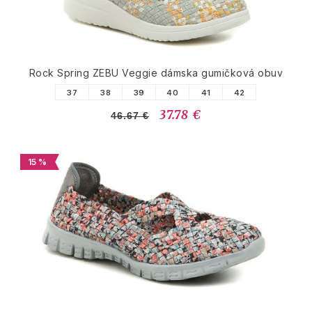
Rock Spring ZEBU Veggie dámska gumičková obuv
37
38
39
40
41
42
37.78 €
46.67 €
15 %