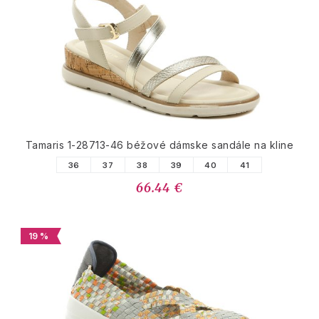
Tamaris 1-28713-46 béžové dámske sandále na kline
36
37
38
39
40
41
66.44 €
19 %