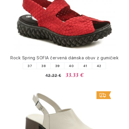
Rock Spring SOFIA červená dámska obuv z gumičiek
37
38
39
40
41
42
33.33 €
42.22 €