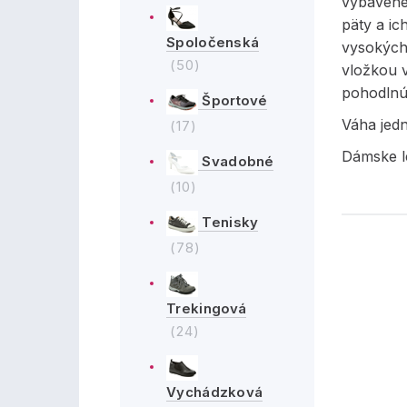
vybavené
päty a i
Spoločenská
vysokých
(50)
vložkou v
pohodlnú
Športové
Váha jed
(17)
Dámske le
Svadobné
(10)
Tenisky
(78)
Trekingová
(24)
Vychádzková