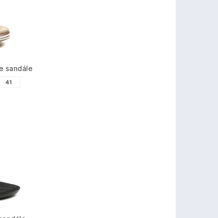
e sandále
41