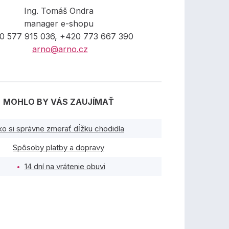
Ing. Tomáš Ondra
manager e-shopu
0 577 915 036, +420 773 667 390
arno@arno.cz
MOHLO BY VÁS ZAUJÍMAŤ
ko si správne zmerať dĺžku chodidla
Spôsoby platby a dopravy
14 dní na vrátenie obuvi