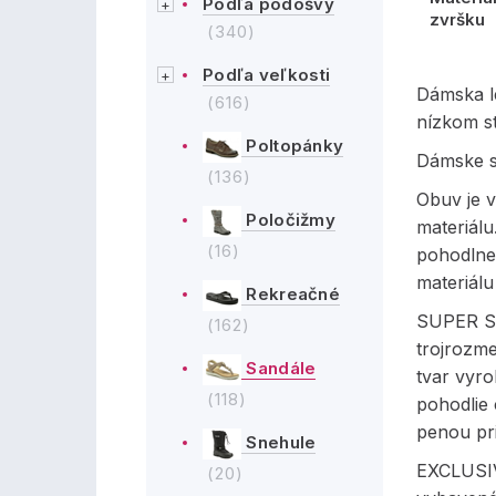
Podľa podošvy
zvršku
(340)
Podľa veľkosti
Dámska l
(616)
nízkom s
Poltopánky
Dámske sa
(136)
Obuv je v
Poločižmy
materiálu
(16)
pohodlne 
materiálu
Rekreačné
SUPER SH
(162)
trojrozme
Sandále
tvar vyr
(118)
pohodlie
penou pr
Snehule
EXCLUSIV
(20)