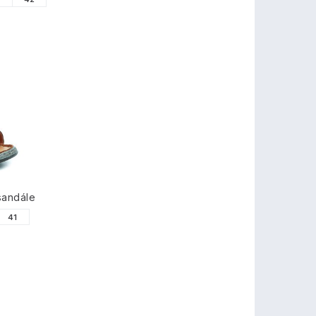
sandále
41