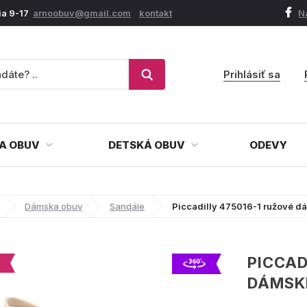
ia 9-17
arnoobuv@gmail.com
kontakt
N
Prihlásiť sa
A OBUV
DETSKÁ OBUV
ODEVY
Dámska obuv
Sandále
Piccadilly 475016-1 ružové 
PICCAD
DÁMSK