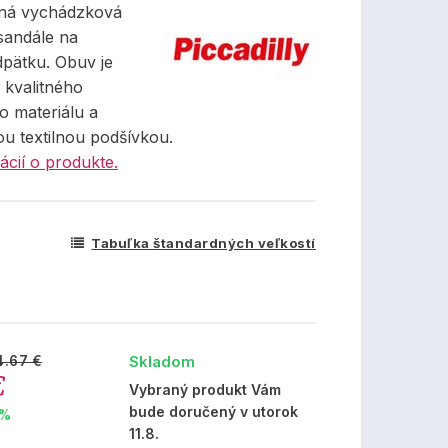
tná vychádzková
sandále na
pätku. Obuv je
 kvalitného
o materiálu a
u textilnou podšívkou.
ácií o produkte.
Tabuľka štandardných veľkostí
Skladom
4.67 €
€
Vybraný produkt Vám
bude doručený v utorok
 %
11.8.