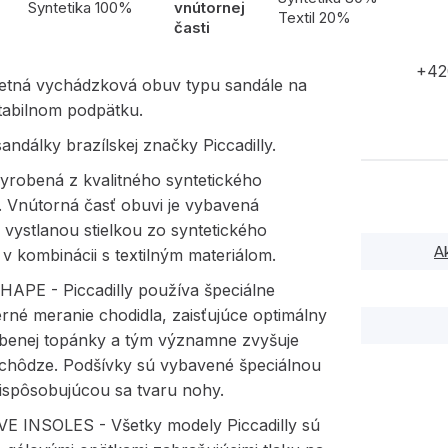
Syntetika 100%
vnútornej
Textil 20%
časti
+42
etná vychádzková obuv typu sandále na
tabilnom podpätku.
ndálky brazílskej značky Piccadilly.
yrobená z kvalitného syntetického
. Vnútorná časť obuvi je vybavená
vystlanou stielkou zo syntetického
A
 v kombinácii s textilným materiálom.
APE - Piccadilly používa špeciálne
rné meranie chodidla, zaisťujúce optimálny
obenej topánky a tým významne zvyšuje
 chôdze. Podšívky sú vybavené špeciálnou
ispôsobujúcou sa tvaru nohy.
E INSOLES - Všetky modely Piccadilly sú