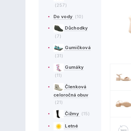
(257)
Do vody
(10)
Důchodky
(7)
Gumičková
(31)
Gumáky
(11)
Členková
celoročná obuv
(21)
Čižmy
(15)
Letné