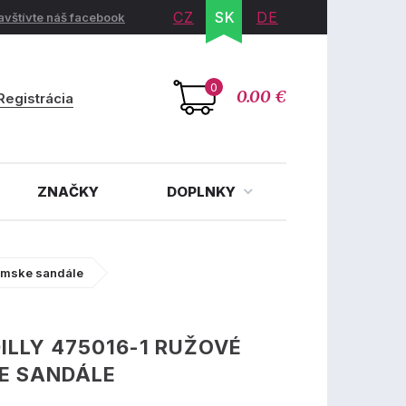
CZ
SK
DE
avštívte náš facebook
0
0.00 €
Registrácia
ZNAČKY
DOPLNKY
dámske sandále
ILLY 475016-1 RUŽOVÉ
E SANDÁLE