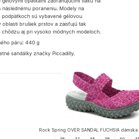
 gélovými opätkami zabraňujúcimi tlaku na
ch následnému poraneniu. Modely na
 podpätkoch sú vybavené gélovou
 oblasti brušiek prstov a zaisťujú tak
 chôdzu aj pri vysoko módnych modeloch.
ného páru: 440 g
tné sandálky značky Piccadilly.
PODOBNÉ PRODUK
Rock Spring OVER SANDAL FUCHSIA dámska
36
37
38
39
40
4