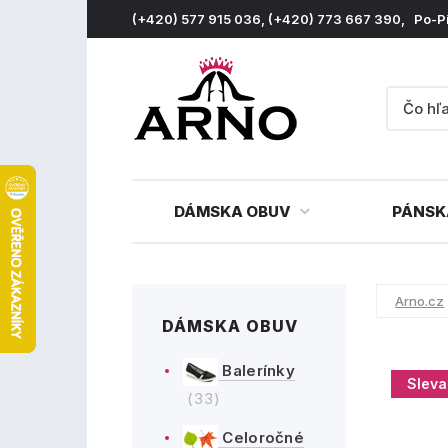
(+420) 577 915 036, (+420) 773 667 390, Po-P
DÁMSKA OBUV
PÁNSK
Arno.cz
DÁMSKA OBUV
Balerínky
Sleva
(33)
Celoročné