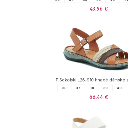
43.56 €
T.Sokolski L26-910 hnedé dámske 
36
37
38
39
40
66.44 €