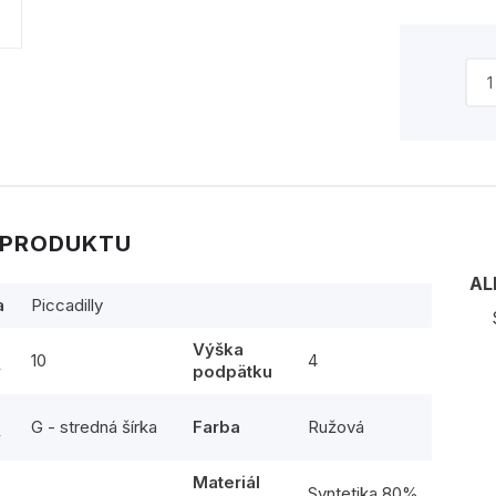
 PRODUKTU
AL
a
Piccadilly
Výška
10
4
y
podpätku
G - stredná šírka
Farba
Ružová
y
Materiál
l
Syntetika 80%