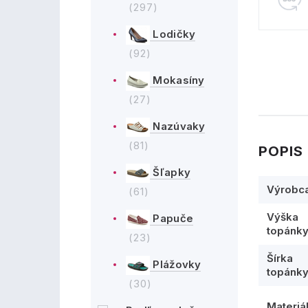
(297)
Lodičky
(92)
Mokasíny
(27)
Nazúvaky
(81)
POPIS
Šľapky
Výrobc
(61)
Výška
Papuče
topánk
(23)
Šírka
Plážovky
topánk
(30)
Materiá