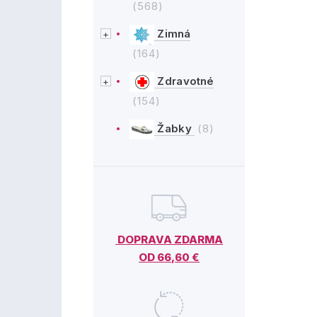
(568)
Zimná
(164)
Zdravotné
(154)
Žabky
(8)
DOPRAVA ZDARMA
OD 66,60 €