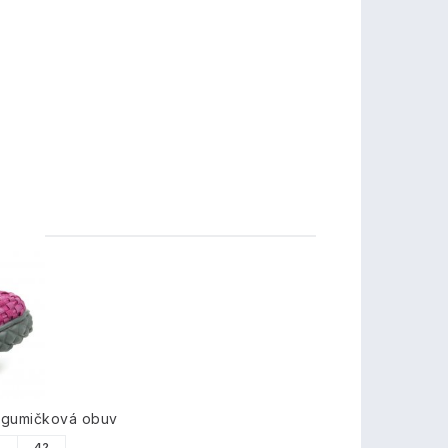
TY
 gumičková obuv
1
42