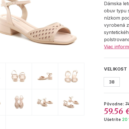
Dámska le
obuv typu 
nízkom pod
vyrobená z
syntetickéh
polstrovano
Viac inform
VELIKOST
38
Pôvodne:
7
59.56 
Ušetríte
20