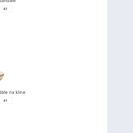
sandále
41
ále na kline
41