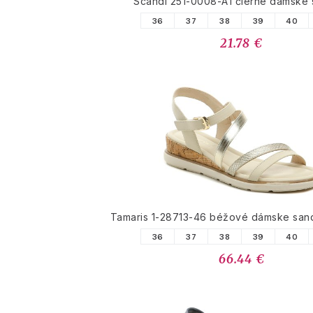
Scandi 251-0008-A1 čierne dámske 
36
37
38
39
40
21.78 €
Tamaris 1-28713-46 béžové dámske sand
36
37
38
39
40
66.44 €