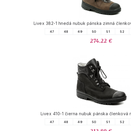
Livex 382-1 hnedá nubuk pánska zimná členk
47
48
49
50
51
52
274.22 €
Livex 410-1 čierna nubuk pánska členková
47
48
49
50
51
52