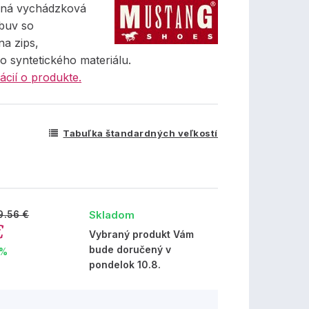
mná vychádzková
buv so
na zips,
o syntetického materiálu.
ácií o produkte.
Tabuľka štandardných veľkostí
Skladom
9.56 €
€
Vybraný produkt Vám
bude doručený v
 %
pondelok 10.8.