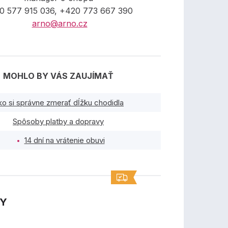
0 577 915 036, +420 773 667 390
arno@arno.cz
MOHLO BY VÁS ZAUJÍMAŤ
ko si správne zmerať dĺžku chodidla
Spôsoby platby a dopravy
14 dní na vrátenie obuvi
TY