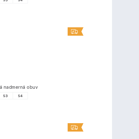
53
54
vá nadmerná obuv
53
54