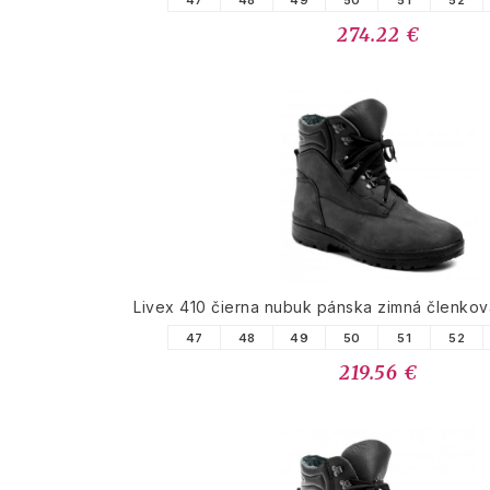
47
48
49
50
51
52
274.22 €
Livex 410 čierna nubuk pánska zimná členko
47
48
49
50
51
52
219.56 €