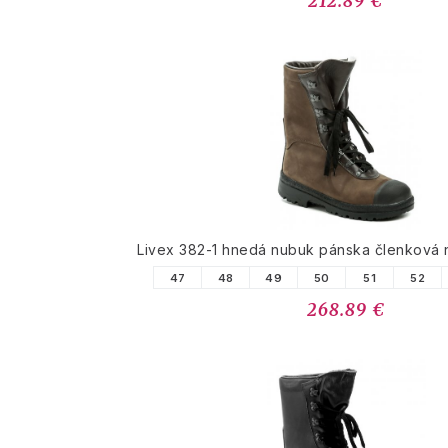
212.89 €
Livex 382-1 hnedá nubuk pánska členková
47
48
49
50
51
52
268.89 €