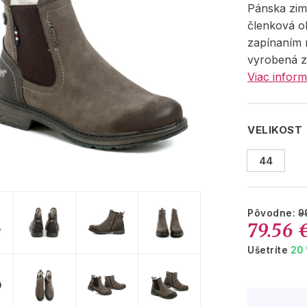
Pánska zi
členková o
zapínaním 
vyrobená z
Viac inform
VELIKOST
44
Pôvodne:
9
79.56 
Ušetríte
20