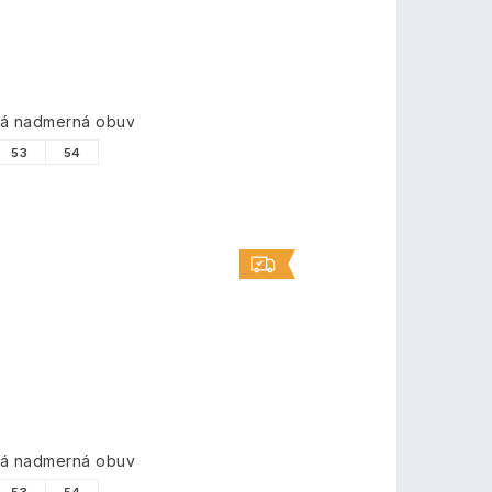
vá nadmerná obuv
53
54
vá nadmerná obuv