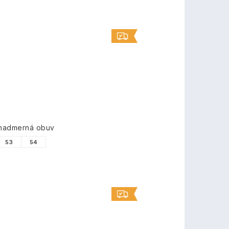
 nadmerná obuv
53
54