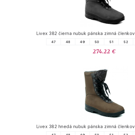
Livex 382 čierna nubuk pánska zimná členko
47
48
49
50
51
52
274.22 €
Livex 382 hnedá nubuk pánska zimná členko