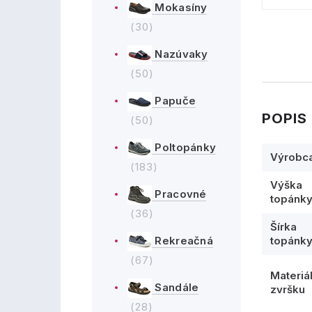
Mokasíny
(30)
Nazúvaky
(50)
Papuče
POPIS
(50)
Poltopánky
Výrobc
(183)
Výška
Pracovné
topánk
(36)
Šírka
topánk
Rekreačná
(67)
Materiá
Sandále
zvršku
(28)