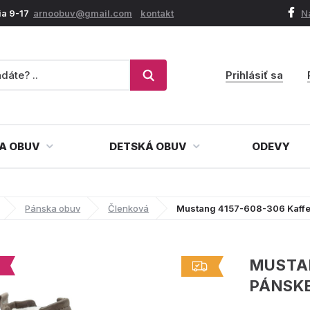
ia 9-17
arnoobuv@gmail.com
kontakt
N
Prihlásiť sa
A OBUV
DETSKÁ OBUV
ODEVY
Pánska obuv
Členková
Mustang 4157-608-306 Kaffe
MUSTAN
PÁNSK