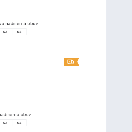
ová nadmerná obuv
53
54
 nadmerná obuv
53
54