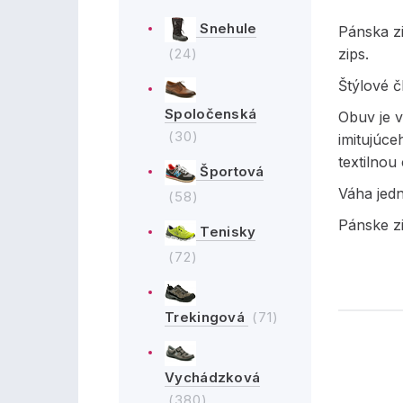
Snehule
Pánska z
(24)
zips.
Štýlové 
Spoločenská
Obuv je 
(30)
imitujúce
textilnou
Športová
Váha jed
(58)
Pánske z
Tenisky
(72)
Trekingová
(71)
Vychádzková
(380)