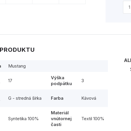
 PRODUKTU
AL
a
Mustang
Výška
17
3
y
podpätku
G - stredná šírka
Farba
Kávová
y
Materiál
l
Syntetika 100%
vnútornej
Textil 100%
časti