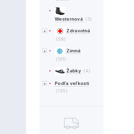
Westernová
(3)
Zdravotná
(58)
Zimná
(121)
Žabky
(4)
Podľa veľkosti
(135)