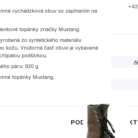
+42
imná vychádzková obuv so zapínaním na
členkové topánky značky Mustang.
vyrobená zo syntetického materiálu
ho kožu. Vnútorná časť obuvi je vybavená
 chlpatou podšívkou.
A
ného páru: 920 g
imné topánky Mustang.
PODOBNÉ PRODUK