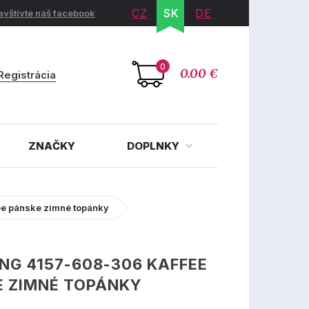
CZ
SK
DE
avštívte náš facebook
0
0.00 €
Registrácia
ZNAČKY
DOPLNKY
e pánske zimné topánky
G 4157-608-306 KAFFEE
E ZIMNÉ TOPÁNKY