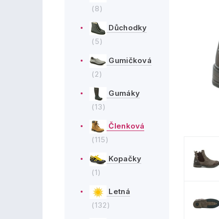
(8)
Důchodky
(5)
Gumičková
(2)
Gumáky
(13)
Členková
(115)
Kopačky
(1)
Letná
(132)