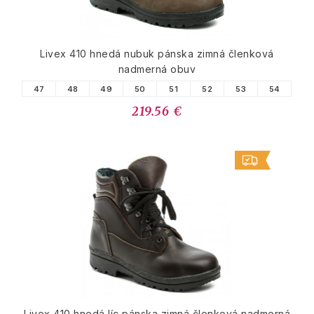
Livex 410 hnedá nubuk pánska zimná členková
nadmerná obuv
47
48
49
50
51
52
53
54
219.56 €
Livex 410 hnedá líc pánska zimná členková nadmerná