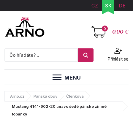
CZ
SK
DE
0
0.00 €
Přihlásit se
MENU
Arno.cz
Pánska obuv
Členková
Mustang 4141-602-20 tmavo šedé pánske zimné
topánky