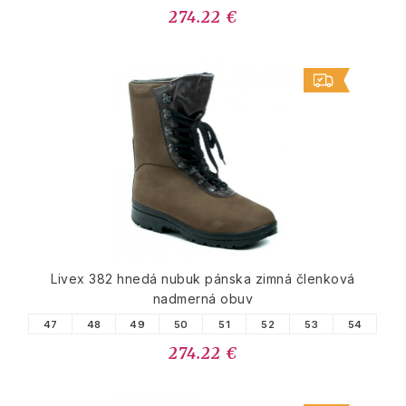
274.22 €
Livex 382 hnedá nubuk pánska zimná členková
nadmerná obuv
47
48
49
50
51
52
53
54
274.22 €