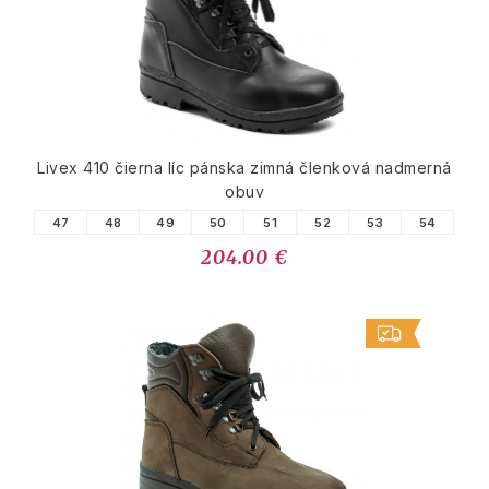
Livex 410 čierna líc pánska zimná členková nadmerná
obuv
47
48
49
50
51
52
53
54
204.00 €