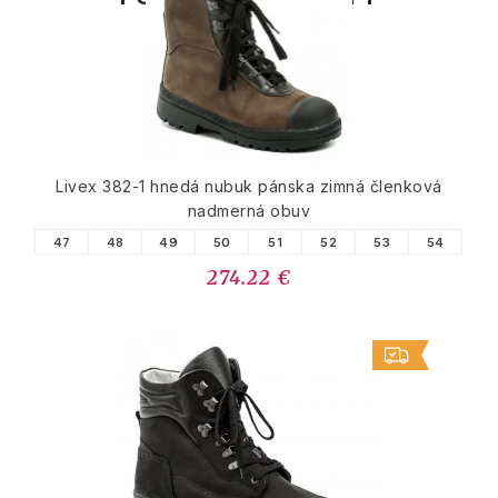
Livex 382-1 hnedá nubuk pánska zimná členková
nadmerná obuv
47
48
49
50
51
52
53
54
274.22 €