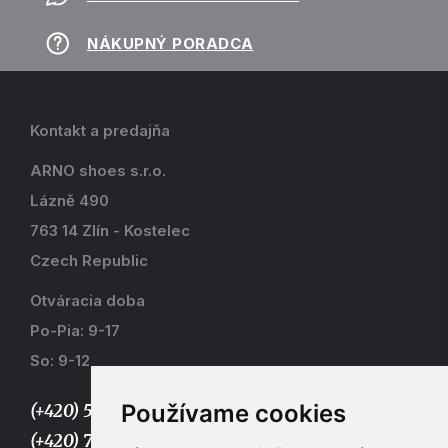
NÁKUPNÝ PORADCA
Kontakt a predajňa
ARNO shoes s.r.o.
Lázně 490
763 14 Zlín - Kostelec
Czech Republic
Otváracia doba
Po-Pia: 9-17
So: 9-12
Používame cookies
(+420) 577 915 036,
(+420) 773 667 390