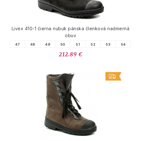
Livex 410-1 čierna nubuk pánska členková nadmerná
obuv
47
48
49
50
51
52
53
54
212.89 €