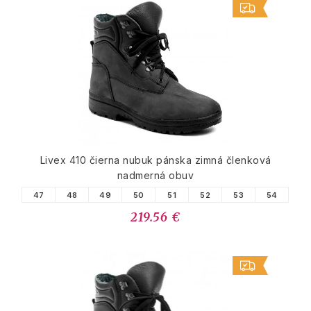
Livex 410 čierna nubuk pánska zimná členková
nadmerná obuv
47
48
49
50
51
52
53
54
219.56 €