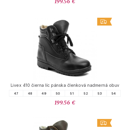
199.56 €
Livex 410 čierna líc pánska členková nadmerná obuv
47
48
49
50
51
52
53
54
199.56 €