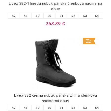
Livex 382-1 hnedá nubuk pánska členková nadmerná
obuv
47
48
49
50
51
52
53
54
268.89 €
Livex 382 čierna nubuk pánska zimná členková
nadmerná obuv
47
48
49
50
51
52
53
54