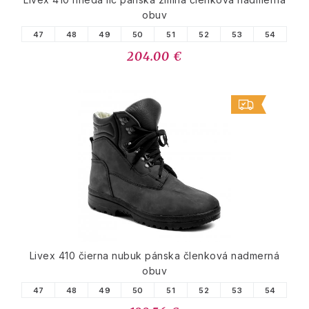
obuv
47
48
49
50
51
52
53
54
204.00 €
Livex 410 čierna nubuk pánska členková nadmerná
obuv
47
48
49
50
51
52
53
54