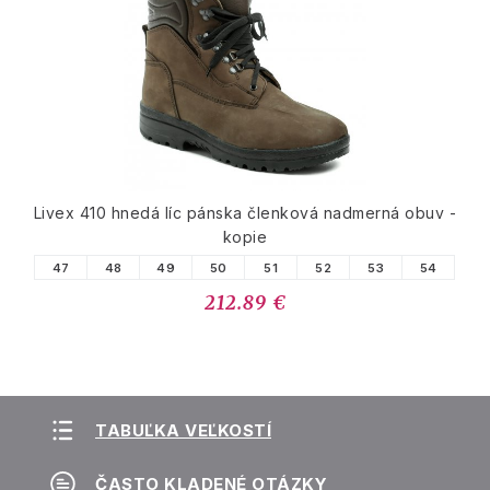
Livex 410 hnedá líc pánska členková nadmerná obuv -
kopie
47
48
49
50
51
52
53
54
212.89 €
TABUĽKA VEĽKOSTÍ
ČASTO KLADENÉ OTÁZKY