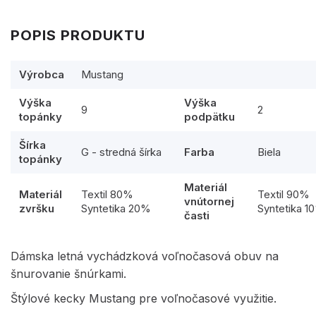
POPIS PRODUKTU
Výrobca
Mustang
Výška
Výška
9
2
topánky
podpätku
Šírka
G - stredná šírka
Farba
Biela
topánky
Materiál
Materiál
Textil 80%
Textil 90%
vnútornej
zvršku
Syntetika 20%
Syntetika 1
časti
Dámska letná vychádzková voľnočasová obuv na
šnurovanie šnúrkami.
Štýlové kecky Mustang pre voľnočasové využitie.