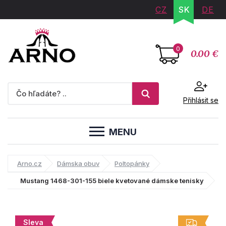
CZ
SK
DE
0
0.00 €
Přihlásit se
MENU
Arno.cz
Dámska obuv
Poltopánky
Mustang 1468-301-155 biele kvetované dámske tenisky
Sleva