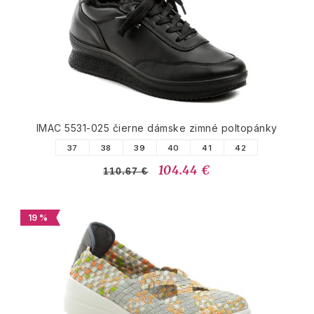
IMAC 5531-025 čierne dámske zimné poltopánky
37
38
39
40
41
42
104.44 €
110.67 €
19 %