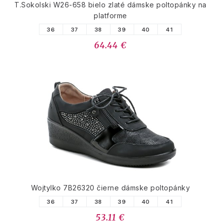
T.Sokolski W26-658 bielo zlaté dámske poltopánky na
platforme
36
37
38
39
40
41
64.44 €
Wojtylko 7B26320 čierne dámske poltopánky
36
37
38
39
40
41
53.11 €