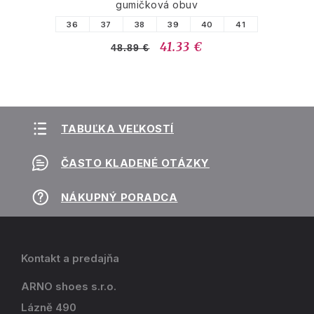
gumičková obuv
36
37
38
39
40
41
41.33 €
48.89 €
TABUĽKA VEĽKOSTÍ
ČASTO KLADENÉ OTÁZKY
NÁKUPNÝ PORADCA
Kontakt a predajňa
ARNO shoes s.r.o.
Lázně 490