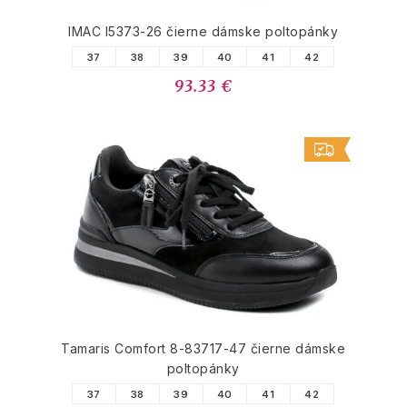
IMAC I5373-26 čierne dámske poltopánky
37
38
39
40
41
42
93.33 €
Tamaris Comfort 8-83717-47 čierne dámske
poltopánky
37
38
39
40
41
42