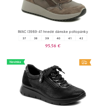
IMAC I3989-41 hnedé dámske poltopánky
37
38
39
40
41
42
95.56 €
Novinka