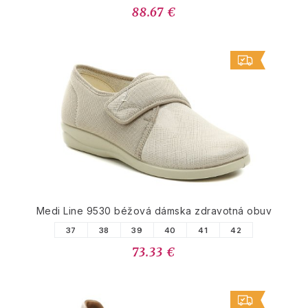
88.67 €
Medi Line 9530 béžová dámska zdravotná obuv
37
38
39
40
41
42
73.33 €