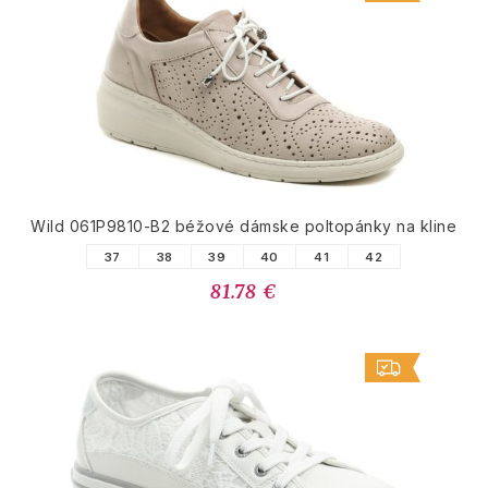
Wild 061P9810-B2 béžové dámske poltopánky na kline
37
38
39
40
41
42
81.78 €