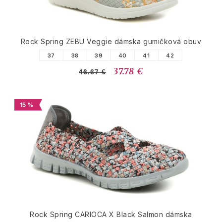
Rock Spring ZEBU Veggie dámska gumičková obuv
37
38
39
40
41
42
37.78 €
46.67 €
15 %
Rock Spring CARIOCA X Black Salmon dámska