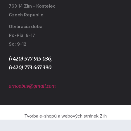
763 14 Zlín - Kostelec
Czech Republic
Otváracia doba
Po-Pia: 9-17
So: 9-12
(+420) 577 915 036,
(+420) 773 667 390
arnoobuv@gmail.com
Tvorba e-shopů a webových stránek Zlín