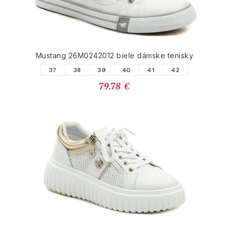
Mustang 26M0242012 biele dámske tenisky
37
38
39
40
41
42
79.78 €