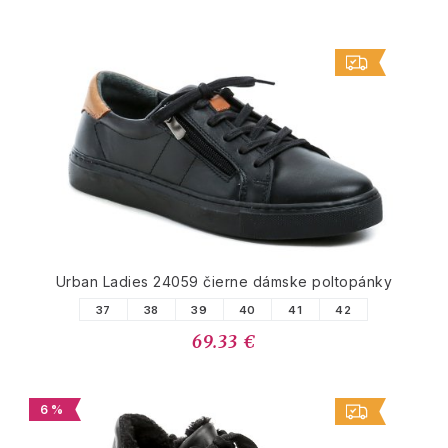
Urban Ladies 24059 čierne dámske poltopánky
37
38
39
40
41
42
69.33 €
6 %