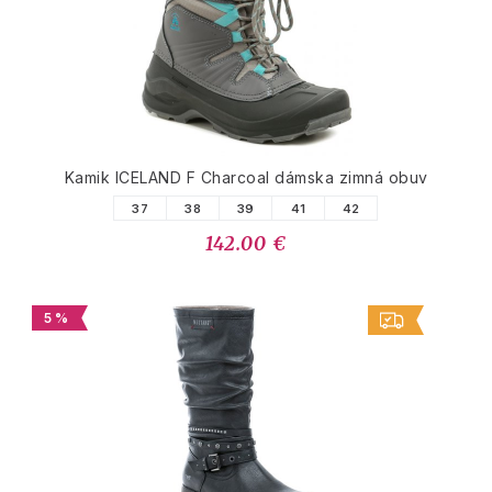
Kamik ICELAND F Charcoal dámska zimná obuv
37
38
39
41
42
142.00 €
5 %