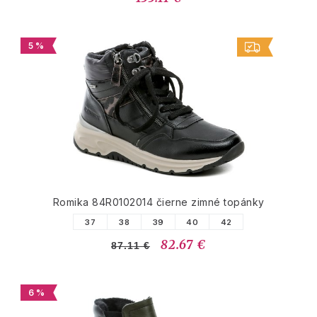
5 %
Romika 84R0102014 čierne zimné topánky
37
38
39
40
42
82.67 €
87.11 €
6 %