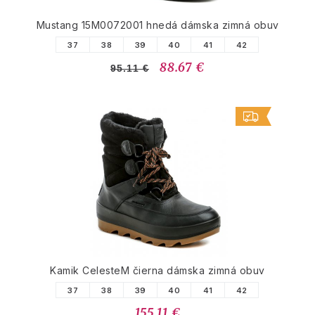
Mustang 15M0072001 hnedá dámska zimná obuv
37
38
39
40
41
42
88.67 €
95.11 €
Kamik CelesteM čierna dámska zimná obuv
37
38
39
40
41
42
155.11 €