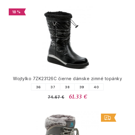
18 %
Wojtylko 7ZK23126C čierne dámske zimné topánky
36
37
38
39
40
61.33 €
74.67 €