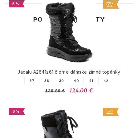
5 %
PODOBNÉ PRODUKTY
Jacalu A2841z61 čierne dámske zimné topánky
37
38
39
40
41
42
124.00 €
130.89 €
6 %