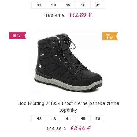
37
38
39
40
41
132.89 €
162.44 €
16 %
Lico Brütting 711054 Frost čierne pánske zimné
topánky
42
43
44
45
46
88.44 €
104.89 €