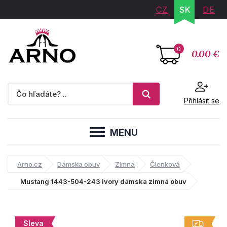
CZ
SK
DE
0
0.00 €
Přihlásit se
MENU
Arno.cz
Dámska obuv
Zimná
Členková
Mustang 1443-504-243 ivory dámska zimná obuv
Sleva