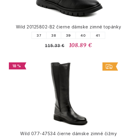
Wild 20125802-B2 čierne dámske zimné topánky
37
38
39
40
41
108.89 €
115.33 €
18 %
Wild 077-47534 čierne dámske zimné čižmy