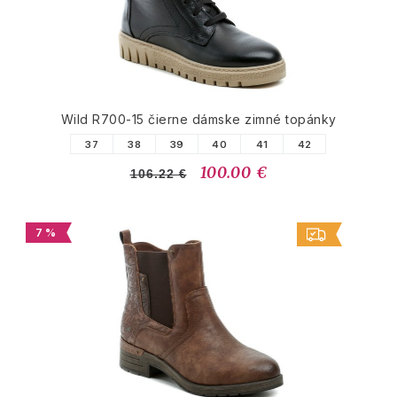
Wild R700-15 čierne dámske zimné topánky
37
38
39
40
41
42
100.00 €
106.22 €
7 %