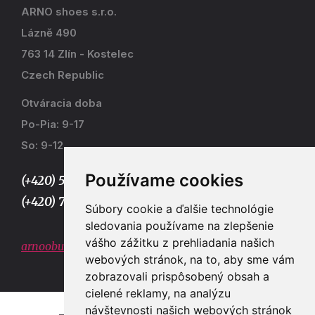
ARNO shoes s.r.o.
Lázně 490
763 14 Zlín - Kostelec
Czech Republic
Otváracia doba
Po-Pia: 9-17
So: 9-12
Používame cookies
(+420) 577 915 036,
(+420) 773 667 390
Súbory cookie a ďalšie technológie
sledovania používame na zlepšenie
vášho zážitku z prehliadania našich
arnoobuv@gmail.com
webových stránok, na to, aby sme vám
zobrazovali prispôsobený obsah a
cielené reklamy, na analýzu
návštevnosti našich webových stránok