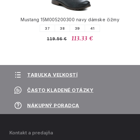
Mustang 15M005200300 navy dámske čižmy
37
38
39
41
113.33 €
119.56 €
TABUĽKA VEĽKOSTÍ
ČASTO KLADENÉ OTÁZKY
NÁKUPNÝ PORADCA
Kontakt a predajňa