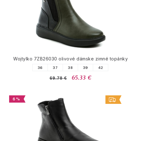
Wojtylko 7ZB26030 olivové dámske zimné topánky
36
37
38
39
42
65.33 €
69.78 €
6 %